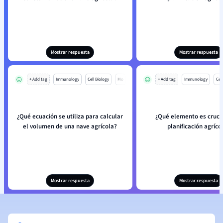
Mostrar respuesta
Mostrar respuesta
+ Add tag
Immunology
Cell Biology
Mo
+ Add tag
Immunology
Cell
¿Qué ecuación se utiliza para calcular
¿Qué elemento es crucia
el volumen de una nave agrícola?
planificación agríco
Mostrar respuesta
Mostrar respuesta