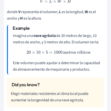
V
=
L
×
W
×
H
donde
V
representa el volumen,
L
es la longitud,
W
es el
ancho y
H
es la altura.
Imagina una
nave agrícola
de 20 metros de largo, 10
metros de ancho, y 5 metros de alto. El volumen sería:
20
×
10
×
5
=
1000
metros cúbicos
ú
Este volumen puede ayudar a determinar la capacidad
de almacenamiento de maquinaria y productos.
Elegir materiales resistentes al clima local puede
aumentar la longevidad de una nave agrícola.