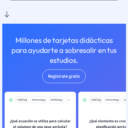
Millones de tarjetas didácticas
para ayudarte a sobresalir en tus
estudios.
Regístrate gratis
+ Add tag
Immunology
Cell Biology
Mo
+ Add tag
Immunology
Cell
¿Qué ecuación se utiliza para calcular
¿Qué elemento es crucia
el volumen de una nave agrícola?
planificación agríco