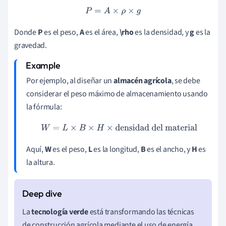
P
=
A
×
ρ
×
g
Donde
P
es el peso,
A
es el área,
\rho
es la densidad, y
g
es la
gravedad.
Por ejemplo, al diseñar un
almacén agrícola
, se debe
considerar el peso máximo de almacenamiento usando
la fórmula:
W
=
L
×
B
×
H
×
densidad del material
Aquí,
W
es el peso,
L
es la longitud,
B
es el ancho, y
H
es
la altura.
La
tecnología verde
está transformando las técnicas
de construcción agrícola mediante el uso de energía