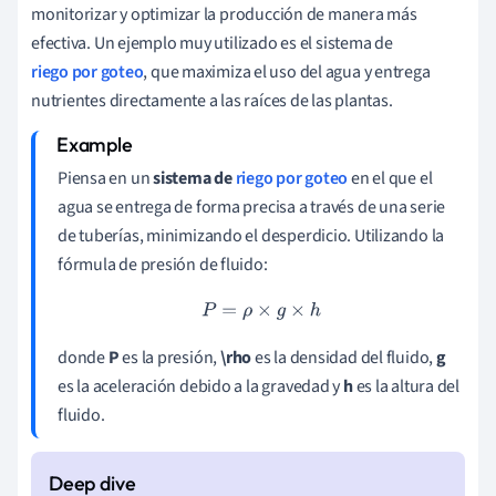
monitorizar y optimizar la producción de manera más
efectiva. Un ejemplo muy utilizado es el sistema de
riego por goteo
, que maximiza el uso del agua y entrega
nutrientes directamente a las raíces de las plantas.
Piensa en un
sistema de
riego por goteo
en el que el
agua se entrega de forma precisa a través de una serie
de tuberías, minimizando el desperdicio. Utilizando la
fórmula de presión de fluido:
P
=
ρ
×
g
×
h
donde
P
es la presión,
\rho
es la densidad del fluido,
g
es la aceleración debido a la gravedad y
h
es la altura del
fluido.