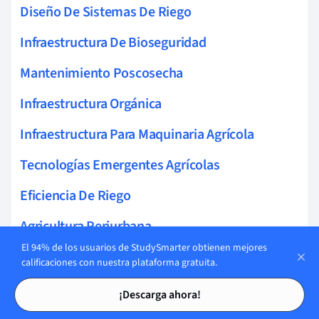
Diseño De Sistemas De Riego
Infraestructura De Bioseguridad
Mantenimiento Poscosecha
Infraestructura Orgánica
Infraestructura Para Maquinaria Agrícola
Tecnologías Emergentes Agrícolas
Eficiencia De Riego
Agricultura Periurbana
El 94% de los usuarios de StudySmarter obtienen mejores
Sistemas Hidropónicos
calificaciones con nuestra plataforma gratuita.
Tarjetas de estudio
Tarjetas de estudio
Ecosistema Agrícola
¡Descarga ahora!
Sistemas Producción