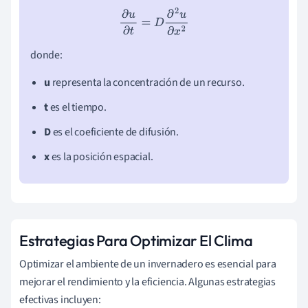
∂
u
∂
t
=
D
∂
2
u
∂
x
2
donde:
u
representa la concentración de un recurso.
t
es el tiempo.
D
es el coeficiente de difusión.
x
es la posición espacial.
Estrategias Para Optimizar El Clima
Optimizar el ambiente de un invernadero es esencial para
mejorar el rendimiento y la eficiencia. Algunas estrategias
efectivas incluyen: