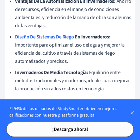
Ventajas De La Automatización En Invernaderos:
Ahorro
de recursos, eficiencia en el manejo de condiciones
ambientales, y reducción de la mano de obra son algunas
de las ventajas.
Diseño De Sistemas De Riego
En Invernaderos:
Importante para optimizar el uso del agua y mejorar la
eficiencia del cultivo a través de sistemas de riego
automatizados y precisos.
Invernaderos De Media Tecnología:
Equilibrio entre
métodos tradicionales y modernos, ideales para mejorar
la producción sin altos costos en tecnología.
El 94% de los usuarios de StudySmarter obtienen mejores
calificaciones con nuestra plataforma gratuita.
Temas similares en Ingeniería
Tarjetas de estudio
Tarjetas de estudio
¡Descarga ahora!
Termodinámica de Ingeniería