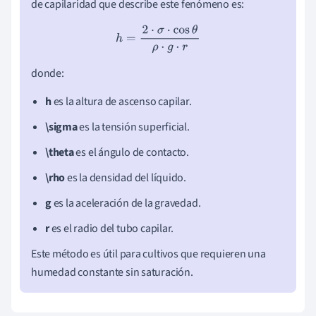
de capilaridad que describe este fenómeno es:
h
=
2
⋅
σ
⋅
cos
θ
ρ
⋅
g
⋅
r
donde:
h
es la altura de ascenso capilar.
\sigma
es la tensión superficial.
\theta
es el ángulo de contacto.
\rho
es la densidad del líquido.
g
es la aceleración de la gravedad.
r
es el radio del tubo capilar.
Este método es útil para cultivos que requieren una
humedad constante sin saturación.