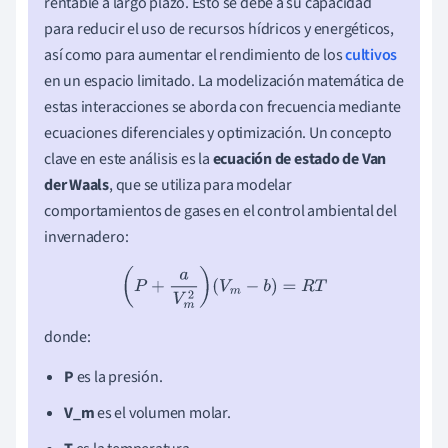
rentable a largo plazo. Esto se debe a su capacidad
para reducir el uso de recursos hídricos y energéticos,
así como para aumentar el rendimiento de los
cultivos
en un espacio limitado. La modelización matemática de
estas interacciones se aborda con frecuencia mediante
ecuaciones diferenciales y optimización. Un concepto
clave en este análisis es la
ecuación de estado de Van
der Waals
, que se utiliza para modelar
comportamientos de gases en el control ambiental del
invernadero:
(
P
+
a
V
m
2
)
(
V
m
−
b
)
=
R
T
donde:
P
es la presión.
V_m
es el volumen molar.