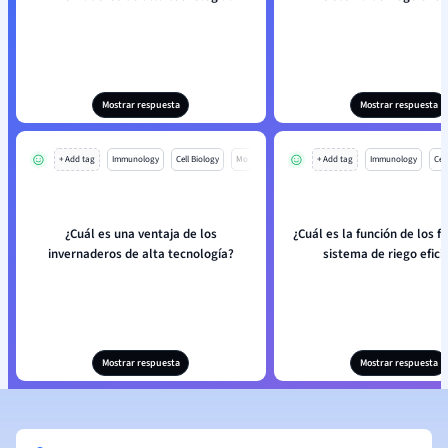
Mostrar respuesta
Mostrar respuesta
+ Add tag
Immunology
Cell Biology
Mo
+ Add tag
Immunology
Cell
¿Cuál es una ventaja de los
¿Cuál es la función de los fi
invernaderos de alta tecnología?
sistema de riego efici
Mostrar respuesta
Mostrar respuesta