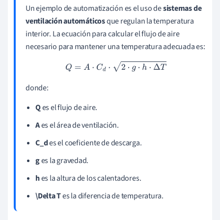
Un ejemplo de automatización es el uso de
sistemas de
ventilación automáticos
que regulan la temperatura
interior. La ecuación para calcular el flujo de aire
necesario para mantener una temperatura adecuada es:
Q
=
A
⋅
C
d
⋅
2
⋅
g
⋅
h
⋅
Δ
T
donde:
Q
es el flujo de aire.
A
es el área de ventilación.
C_d
es el coeficiente de descarga.
g
es la gravedad.
h
es la altura de los calentadores.
\Delta T
es la diferencia de temperatura.