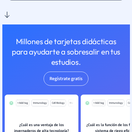
Millones de tarjetas didácticas
para ayudarte a sobresalir en tus
estudios.
Regístrate gratis
+ Add tag
Immunology
Cell Biology
Mo
+ Add tag
Immunology
Cell
¿Cuál es una ventaja de los
¿Cuál es la función de los fi
invernaderos de alta tecnología?
sistema de riego efici