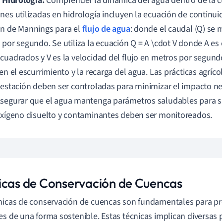
. Hidrología:
Comprender la dinámica del agua dentro de la c
nes utilizadas en hidrología incluyen la ecuación de continuid
n de Mannings para el
flujo de agua
: donde el caudal (Q) se
 por segundo. Se utiliza la ecuación Q = A \cdot V donde A es 
cuadrados y V es la velocidad del flujo en metros por segund
 en el escurrimiento y la recarga del agua. Las prácticas agríco
restación deben ser controladas para minimizar el impacto ne
segurar que el agua mantenga parámetros saludables para s
oxígeno disuelto y contaminantes deben ser monitoreados.
icas de Conservación de Cuencas
nicas de conservación de cuencas son fundamentales para pr
es de una forma sostenible. Estas técnicas implican diversas