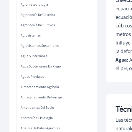
clave:
1
Agrometeorología
ecuacio
Agronomía De Cosecha
ecuació
cúbicos
Agronomía De Cultivos
metros 
Agrosistemas
Influye
Agrosistemas Sostenibles
la defo
Agua Subterránea
Agua:
A
Agua Subterránea En Riego
el pH, 
Aguas Pluviales
Almacenamiento Agrícola
Almacenamiento De Forraje
Técn
Amendantes Del Suelo
Anatomía Y Fisiología
Las téc
natural
Análisis De Datos Agrícolas