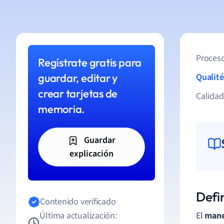
Proceso
Regístrate gratis para
guardar, editar y
Qualité
crear tarjetas de
Calida
memoria.
Guardar
explicación
Defi
Contenido verificado
Última actualización:
El
mane