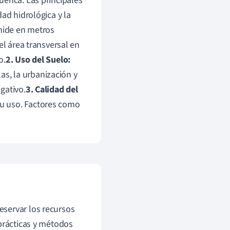
uenca. Las principales
ad hidrológica y la
 mide en metros
el área transversal en
o.
2. Uso del Suelo:
las, la urbanización y
gativo.
3. Calidad del
u uso. Factores como
eservar los recursos
 prácticas y métodos