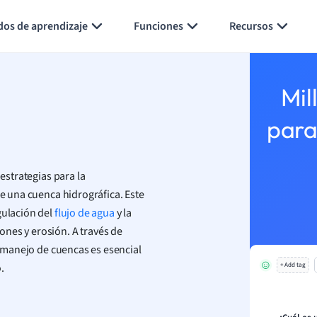
Generar tarjetas de aprendizaje
Resumir página
dos de aprendizaje
Funciones
Recursos
Mil
para
 estrategias para la
de una cuenca hidrográfica. Este
gulación del
flujo de agua
y la
nes y erosión. A través de
el manejo de cuencas es esencial
.
+ Add tag