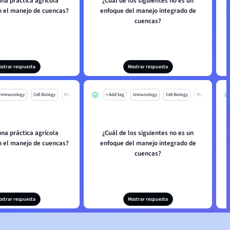
una práctica agrícola
¿Cuál de los siguientes no es un
n el manejo de cuencas?
enfoque del manejo integrado de
t
cuencas?
ostrar respuesta
Mostrar respuesta
Immunology
Cell Biology
Mo
+ Add tag
Immunology
Cell Biology
Mo
una práctica agrícola
¿Cuál de los siguientes no es un
n el manejo de cuencas?
enfoque del manejo integrado de
t
cuencas?
ostrar respuesta
Mostrar respuesta