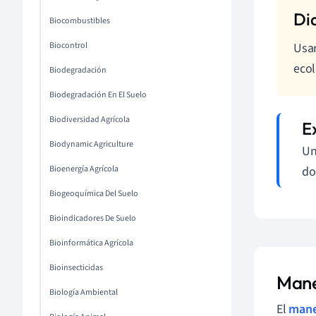
Biocombustibles
Biocontrol
Usar
ecol
Biodegradación
Biodegradación En El Suelo
Biodiversidad Agrícola
Biodynamic Agriculture
Un
Bioenergía Agrícola
do
Biogeoquímica Del Suelo
Bioindicadores De Suelo
Bioinformática Agrícola
Bioinsecticidas
Mane
Biología Ambiental
El
mane