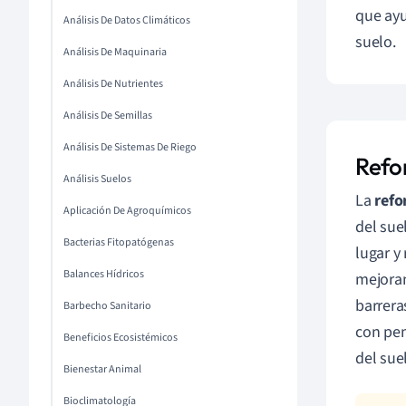
que ayu
Análisis De Datos Climáticos
suelo.
Análisis De Maquinaria
Análisis De Nutrientes
Análisis De Semillas
Análisis De Sistemas De Riego
Refo
Análisis Suelos
La
refo
Aplicación De Agroquímicos
del sue
Bacterias Fitopatógenas
lugar y
Balances Hídricos
mejoran
barrera
Barbecho Sanitario
con pen
Beneficios Ecosistémicos
del sue
Bienestar Animal
Bioclimatología