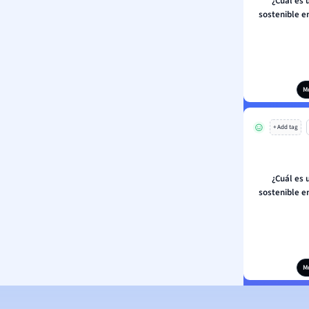
¿Cuál es 
sostenible e
M
+ Add tag
¿Cuál es 
sostenible e
M