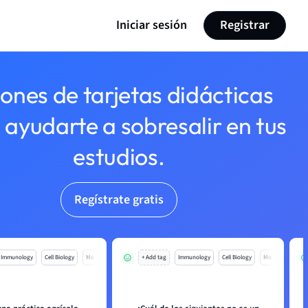
Iniciar sesión
Registrar
lones de tarjetas didácticas
 ayudarte a sobresalir en tus
estudios.
Regístrate gratis
Immunology
Cell Biology
Mo
+ Add tag
Immunology
Cell Biology
Mo