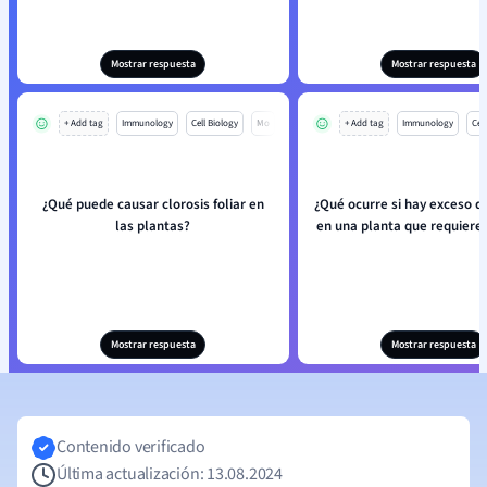
Mostrar respuesta
Mostrar respuesta
+ Add tag
Immunology
Cell Biology
Mo
+ Add tag
Immunology
Cell
¿Qué puede causar clorosis foliar en
¿Qué ocurre si hay exceso d
las plantas?
en una planta que requiere
Mostrar respuesta
Mostrar respuesta
Contenido verificado
Última actualización: 13.08.2024