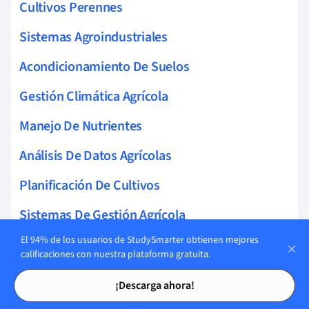
Cultivos Perennes
Sistemas Agroindustriales
Acondicionamiento De Suelos
Gestión Climática Agrícola
Manejo De Nutrientes
Análisis De Datos Agrícolas
Planificación De Cultivos
Sistemas De Gestión Agrícola
El 94% de los usuarios de StudySmarter obtienen mejores
Inyección De Fertilizantes
calificaciones con nuestra plataforma gratuita.
Tecnologías De Riego
Tarjetas de estudio
Tarjetas de estudio
¡Descarga ahora!
Producción De Semillas