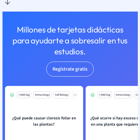
Millones de tarjetas didácticas
para ayudarte a sobresalir en tus
estudios.
Regístrate gratis
+ Add tag
Immunology
Cell Biology
Mo
+ Add tag
Immunology
Cell
¿Qué puede causar clorosis foliar en
¿Qué ocurre si hay exceso d
las plantas?
en una planta que requiere