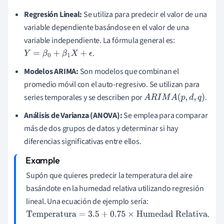
Regresión Lineal:
Se utiliza para predecir el valor de una
variable dependiente basándose en el valor de una
variable independiente. La fórmula general es:
.
Y
=
β
0
+
β
1
X
+
ϵ
Modelos ARIMA:
Son modelos que combinan el
promedio móvil con el auto-regresivo. Se utilizan para
series temporales y se describen por
.
A
R
I
M
A
(
p
,
d
,
q
)
Análisis de Varianza (ANOVA):
Se emplea para comparar
más de dos grupos de datos y determinar si hay
diferencias significativas entre ellos.
Supón que quieres predecir la temperatura del aire
basándote en la humedad relativa utilizando regresión
lineal. Una ecuación de ejemplo sería:
.
Temperatura
=
3.5
+
0.75
×
Humedad Relativa