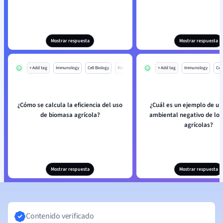
Mostrar respuesta
Mostrar respuesta
+ Add tag
Immunology
Cell Biology
Mo
+ Add tag
Immunology
Cell
¿Cómo se calcula la eficiencia del uso
¿Cuál es un ejemplo de u
de biomasa agrícola?
ambiental negativo de los
agrícolas?
Mostrar respuesta
Mostrar respuesta
Contenido verificado