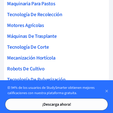
Maquinaria Para Pastos
Tecnología De Recolección
Motores Agrícolas
Máquinas De Trasplante
Tecnología De Corte
Mecanización Hortícola
Robots De Cultivo
Tecnología De Pulverización
El 94% de los usuarios de StudySmarter obtienen mejores
Nuevas Tecnologías Agrícolas
calificaciones con nuestra plataforma gratuita.
Tarjetas de estudio
Tarjetas de estudio
Maquinaria De Recolección
¡Descarga ahora!
Sostenibilidad En Mecanización