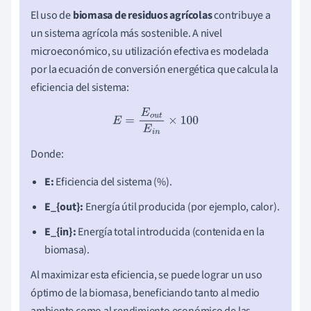
El uso de
biomasa de residuos agrícolas
contribuye a
un sistema agrícola más sostenible. A nivel
microeconómico, su utilización efectiva es modelada
por la ecuación de conversión energética que calcula la
eficiencia del sistema:
E
=
E
o
u
t
E
i
n
×
100
Donde:
E:
Eficiencia del sistema (%).
E_{out}:
Energía útil producida (por ejemplo, calor).
E_{in}:
Energía total introducida (contenida en la
biomasa).
Al maximizar esta eficiencia, se puede lograr un uso
óptimo de la biomasa, beneficiando tanto al medio