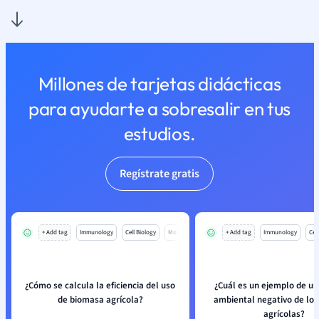
Millones de tarjetas didácticas
para ayudarte a sobresalir en tus
estudios.
Regístrate gratis
+ Add tag
Immunology
Cell Biology
Mo
+ Add tag
Immunology
Cell
¿Cómo se calcula la eficiencia del uso
¿Cuál es un ejemplo de u
de biomasa agrícola?
ambiental negativo de los
agrícolas?