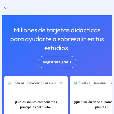
Millones de tarjetas didácticas
para ayudarte a sobresalir en tus
estudios.
Regístrate gratis
+ Add tag
Immunology
Cell Biology
Mo
+ Add tag
Immunology
Cell
¿Cuáles son los componentes
¿Qué función tiene el potasio
principales del suelo?
plantas?