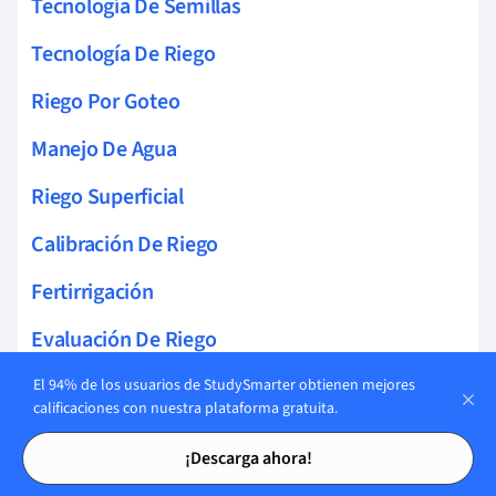
Tecnología De Semillas
Tecnología De Riego
Riego Por Goteo
Manejo De Agua
Riego Superficial
Calibración De Riego
Fertirrigación
Evaluación De Riego
Teledetección Para Riego
El 94% de los usuarios de StudySmarter obtienen mejores
calificaciones con nuestra plataforma gratuita.
Sistemas De Aspersión
Tarjetas de estudio
Tarjetas de estudio
¡Descarga ahora!
Modelos De Riego