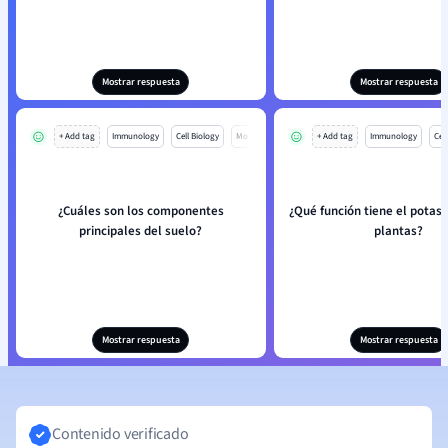
Mostrar respuesta
Mostrar respuesta
+ Add tag
Immunology
Cell Biology
Mo
+ Add tag
Immunology
Cell
¿Cuáles son los componentes
¿Qué función tiene el potasio
principales del suelo?
plantas?
Mostrar respuesta
Mostrar respuesta
Contenido verificado