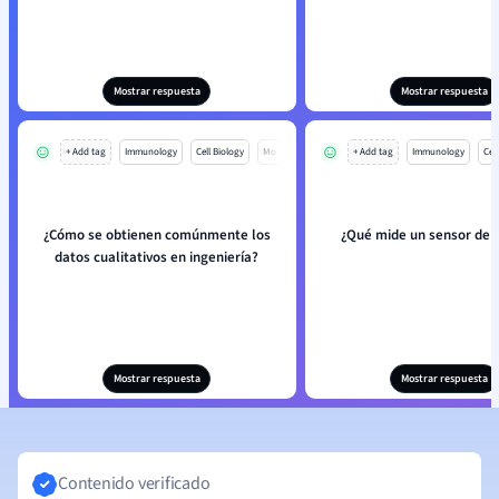
Mostrar respuesta
Mostrar respuesta
+ Add tag
Immunology
Cell Biology
Mo
+ Add tag
Immunology
Cell
¿Cómo se obtienen comúnmente los
¿Qué mide un sensor de 
datos cualitativos en ingeniería?
Mostrar respuesta
Mostrar respuesta
Contenido verificado