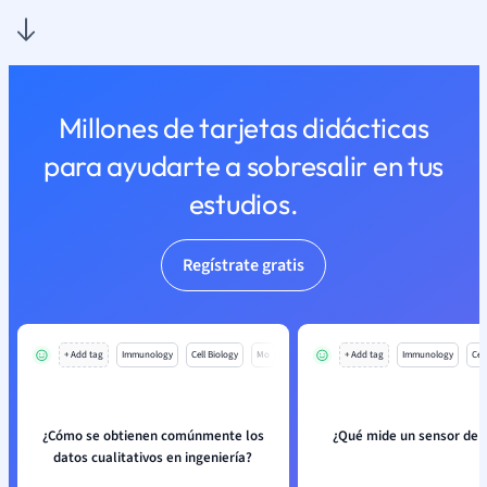
Millones de tarjetas didácticas
para ayudarte a sobresalir en tus
estudios.
Regístrate gratis
+ Add tag
Immunology
Cell Biology
Mo
+ Add tag
Immunology
Cell
¿Cómo se obtienen comúnmente los
¿Qué mide un sensor de 
datos cualitativos en ingeniería?