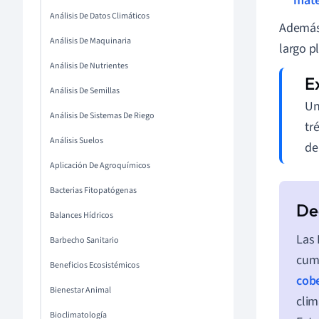
mate
Análisis De Datos Climáticos
Además,
Análisis De Maquinaria
largo p
Análisis De Nutrientes
Análisis De Semillas
Un
Análisis De Sistemas De Riego
tr
Análisis Suelos
de
Aplicación De Agroquímicos
Bacterias Fitopatógenas
Balances Hídricos
Las 
Barbecho Sanitario
cump
Beneficios Ecosistémicos
cobe
Bienestar Animal
clim
Bioclimatología