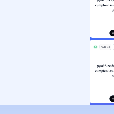
¿Qué funció
cumplen las 
d
M
+ Add tag
¿Qué funció
cumplen las 
d
M