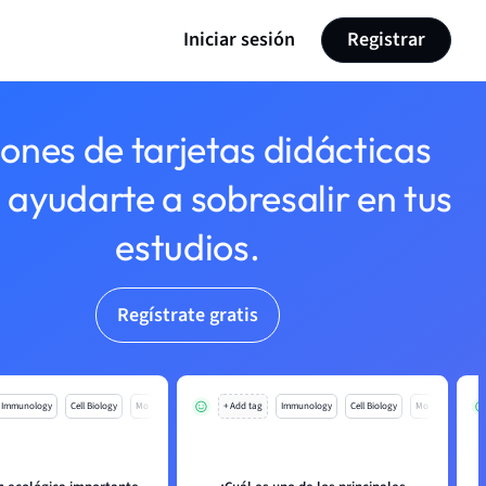
Iniciar sesión
Registrar
lones de tarjetas didácticas
 ayudarte a sobresalir en tus
estudios.
Regístrate gratis
Immunology
Cell Biology
Mo
+ Add tag
Immunology
Cell Biology
Mo