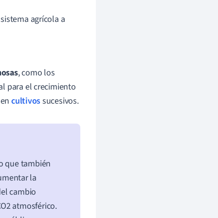
sistema agrícola a
nosas
, como los
al para el crecimiento
s en
cultivos
sucesivos.
no que también
aumentar la
 del cambio
CO2 atmosférico.