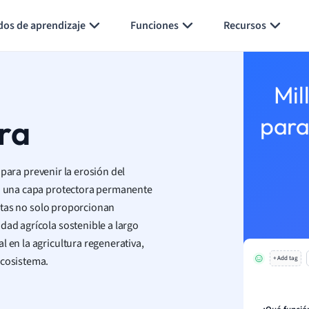
Generar tarjetas de aprendizaje
Resumir página
dos de aprendizaje
Funciones
Recursos
Mil
ra
para
para prevenir la erosión del
mo una capa protectora permanente
lantas no solo proporcionan
dad agrícola sostenible a largo
l en la agricultura regenerativa,
ecosistema.
+ Add tag