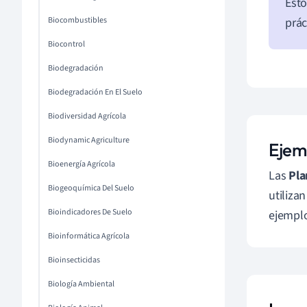
Esto
Biocombustibles
prác
Biocontrol
Biodegradación
Biodegradación En El Suelo
Biodiversidad Agrícola
Biodynamic Agriculture
Ejem
Bioenergía Agrícola
Las
Pla
Biogeoquímica Del Suelo
utiliza
Bioindicadores De Suelo
ejemplo
Bioinformática Agrícola
Bioinsecticidas
Biología Ambiental