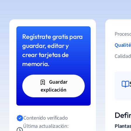
Proceso
Regístrate gratis para
guardar, editar y
Qualité
crear tarjetas de
Calida
memoria.
Guardar
explicación
Defi
Contenido verificado
Última actualización:
Planta