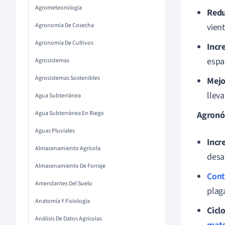
Agrometeorología
Redu
Agronomía De Cosecha
vient
Agronomía De Cultivos
Incr
espa
Agrosistemas
Agrosistemas Sostenibles
Mejo
llev
Agua Subterránea
Agua Subterránea En Riego
Agronó
Aguas Pluviales
Incr
Almacenamiento Agrícola
desar
Almacenamiento De Forraje
Cont
Amendantes Del Suelo
plag
Anatomía Y Fisiología
Cicl
Análisis De Datos Agrícolas