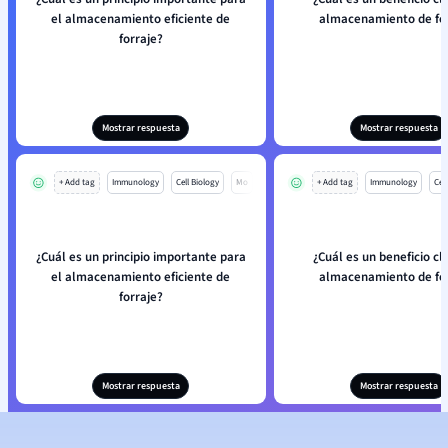
el almacenamiento eficiente de
almacenamiento de for
forraje?
Mostrar respuesta
Mostrar respuesta
+ Add tag
Immunology
Cell Biology
Mo
+ Add tag
Immunology
Cell
¿Cuál es un principio importante para
¿Cuál es un beneficio cl
el almacenamiento eficiente de
almacenamiento de for
forraje?
Mostrar respuesta
Mostrar respuesta