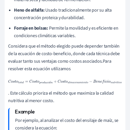
Heno de alfalfa:
Usado tradicionalmente por su alta
concentración proteica y durabilidad.
Forraje en bolsas:
Permite la movilidad y es eficiente en
condiciones climáticas variables.
Considera que el método elegido puede depender también
de la ecuación de costo-beneficio, donde cada técnica debe
evaluar tanto sus ventajas como costos asociados.Para
resolver esta ecuación utilizamos
C
o
s
t
o
t
o
t
a
l
=
C
o
s
t
o
p
r
o
d
u
c
c
i
ó
n
+
C
o
s
t
o
a
l
m
a
c
e
n
a
m
i
e
n
t
o
−
B
e
n
e
f
ó
i
c
i
o
n
u
t
r
i
t
i
v
o
. Este cálculo prioriza el método que maximiza la calidad
nutritiva al menor costo.
Por ejemplo, al analizar el costo del ensilaje de maíz, se
considera la ecuación: