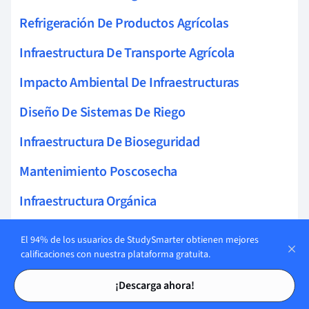
Refrigeración De Productos Agrícolas
Infraestructura De Transporte Agrícola
Impacto Ambiental De Infraestructuras
Diseño De Sistemas De Riego
Infraestructura De Bioseguridad
Mantenimiento Poscosecha
Infraestructura Orgánica
Infraestructura Para Maquinaria Agrícola
El 94% de los usuarios de StudySmarter obtienen mejores
calificaciones con nuestra plataforma gratuita.
Tecnologías Emergentes Agrícolas
Tarjetas de estudio
Tarjetas de estudio
¡Descarga ahora!
Eficiencia De Riego