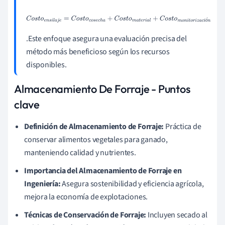
C
o
s
t
o
e
n
s
i
l
a
j
e
=
C
o
s
t
o
c
o
s
e
c
h
a
+
C
o
s
t
o
m
a
t
e
r
i
a
l
+
C
o
s
t
o
m
o
n
i
ó
t
o
r
i
z
a
c
i
ó
n
.Este enfoque asegura una evaluación precisa del
método más beneficioso según los recursos
disponibles.
Almacenamiento De Forraje - Puntos
clave
Definición de Almacenamiento de Forraje:
Práctica de
conservar alimentos vegetales para ganado,
manteniendo calidad y nutrientes.
Importancia del Almacenamiento de Forraje en
Ingeniería:
Asegura sostenibilidad y eficiencia agrícola,
mejora la economía de explotaciones.
Técnicas de Conservación de Forraje:
Incluyen secado al