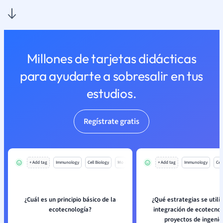
Millones de tarjetas didácticas
para ayudarte a sobresalir en tus
estudios.
Regístrate gratis
+ Add tag
Immunology
Cell Biology
Mo
+ Add tag
Immunology
Cell
¿Cuál es un principio básico de la
¿Qué estrategias se utili
ecotecnología?
integración de ecotecno
proyectos de ingenie