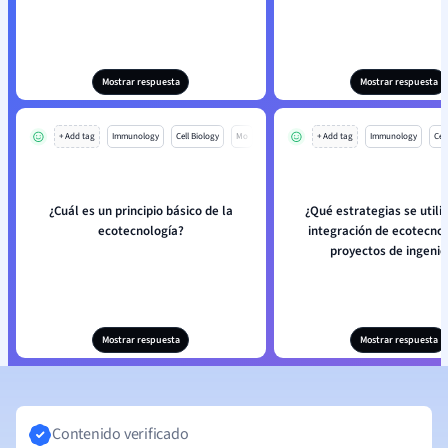
Mostrar respuesta
Mostrar respuesta
+ Add tag
Immunology
Cell Biology
Mo
+ Add tag
Immunology
Cell
¿Cuál es un principio básico de la
¿Qué estrategias se utili
ecotecnología?
integración de ecotecno
proyectos de ingenie
Mostrar respuesta
Mostrar respuesta
Contenido verificado