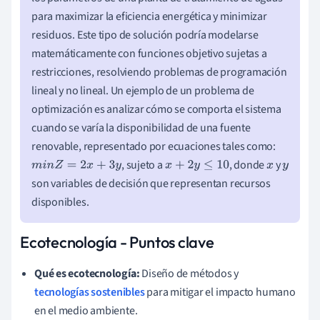
para maximizar la eficiencia energética y minimizar
residuos. Este tipo de solución podría modelarse
matemáticamente con funciones objetivo sujetas a
restricciones, resolviendo problemas de programación
lineal y no lineal. Un ejemplo de un problema de
optimización es analizar cómo se comporta el sistema
cuando se varía la disponibilidad de una fuente
renovable, representado por ecuaciones tales como:
, sujeto a
, donde
y
m
i
n
Z
=
2
x
+
3
y
x
+
2
y
≤
10
x
y
son variables de decisión que representan recursos
disponibles.
Ecotecnología - Puntos clave
Qué es ecotecnología:
Diseño de métodos y
tecnologías sostenibles
para mitigar el impacto humano
en el medio ambiente.