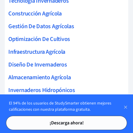
Tecnología Invernaderos
Construcción Agrícola
Gestión De Datos Agrícolas
Optimización De Cultivos
Infraestructura Agrícola
Diseño De Invernaderos
Almacenamiento Agrícola
Invernaderos Hidropónicos
Vehículos Agrícolas Autónomos
El 94% de los usuarios de StudySmarter obtienen mejores
calificaciones con nuestra plataforma gratuita.
Infraestructura Pecuaria
Tarjetas de estudio
Tarjetas de estudio
¡Descarga ahora!
Mantenimiento De Infraestructura