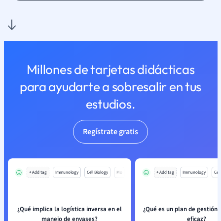
Millones de tarjetas didácticas
para ayudarte a sobresalir en tus
estudios.
Regístrate gratis
+ Add tag
Immunology
Cell Biology
Mo
+ Add tag
Immunology
Cell
¿Qué implica la logística inversa en el
¿Qué es un plan de gestión
manejo de envases?
eficaz?