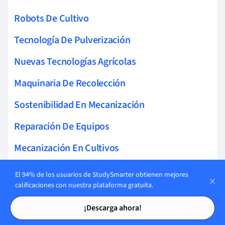
Robots De Cultivo
Tecnología De Pulverización
Nuevas Tecnologías Agrícolas
Maquinaria De Recolección
Sostenibilidad En Mecanización
Reparación De Equipos
Mecanización En Cultivos
Implementos Agrícolas
El 94% de los usuarios de StudySmarter obtienen mejores
calificaciones con nuestra plataforma gratuita.
Innovaciones Robóticas
Tarjetas de estudio
Tarjetas de estudio
¡Descarga ahora!
Máquinas De Riego