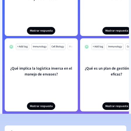
Mostrar respuesta
Mostrar respuesta
+ Add tag
Immunology
Cell Biology
Mo
+ Add tag
Immunology
Cell
¿Qué implica la logística inversa en el
¿Qué es un plan de gestión
manejo de envases?
eficaz?
Mostrar respuesta
Mostrar respuesta