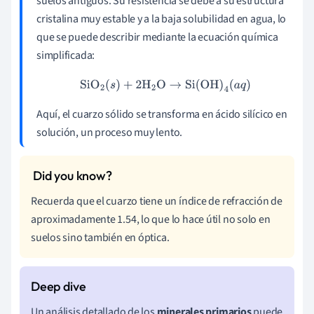
suelos antiguos. Su resistencia se debe a su estructura
cristalina muy estable y a la baja solubilidad en agua, lo
que se puede describir mediante la ecuación química
simplificada:
SiO
2
(
s
)
+
2
H
2
O
→
Si(OH)
4
(
a
q
)
Aquí, el cuarzo sólido se transforma en ácido silícico en
solución, un proceso muy lento.
Recuerda que el cuarzo tiene un índice de refracción de
aproximadamente 1.54, lo que lo hace útil no solo en
suelos sino también en óptica.
Un análisis detallado de los
minerales primarios
puede