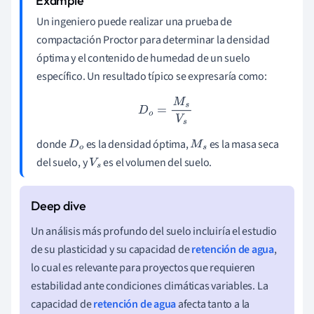
Un ingeniero puede realizar una prueba de
compactación Proctor para determinar la densidad
óptima y el contenido de humedad de un suelo
específico. Un resultado típico se expresaría como:
D
o
=
M
s
V
s
donde
es la densidad óptima,
es la masa seca
D
o
M
s
del suelo, y
es el volumen del suelo.
V
s
Un análisis más profundo del suelo incluiría el estudio
de su plasticidad y su capacidad de
retención de agua
,
lo cual es relevante para proyectos que requieren
estabilidad ante condiciones climáticas variables. La
capacidad de
retención de agua
afecta tanto a la