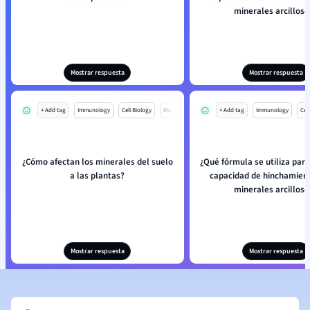
minerales arcilloso
Mostrar respuesta
Mostrar respuesta
+ Add tag
Immunology
Cell Biology
Mo
+ Add tag
Immunology
Cell
¿Cómo afectan los minerales del suelo
¿Qué fórmula se utiliza para
a las plantas?
capacidad de hinchamient
minerales arcilloso
Mostrar respuesta
Mostrar respuesta