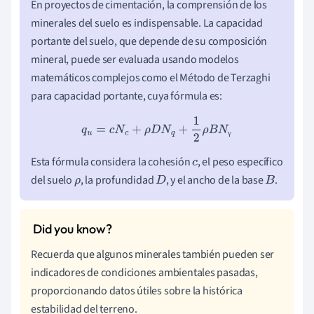
En proyectos de cimentación, la comprensión de los
minerales del suelo es indispensable. La capacidad
portante del suelo, que depende de su composición
mineral, puede ser evaluada usando modelos
matemáticos complejos como el Método de Terzaghi
para capacidad portante, cuya fórmula es:
q
u
=
c
N
c
+
ρ
D
N
q
+
1
2
ρ
B
N
γ
γ
Esta fórmula considera la cohesión
, el peso específico
c
del suelo
, la profundidad
, y el ancho de la base
.
ρ
D
B
Recuerda que algunos minerales también pueden ser
indicadores de condiciones ambientales pasadas,
proporcionando datos útiles sobre la histórica
estabilidad del terreno.