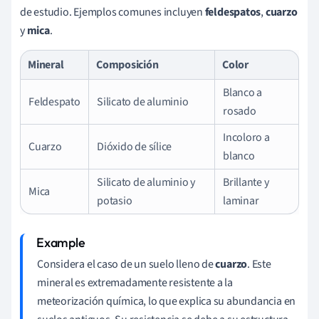
de estudio. Ejemplos comunes incluyen
feldespatos
,
cuarzo
y
mica
.
Mineral
Composición
Color
Blanco a
Feldespato
Silicato de aluminio
rosado
Incoloro a
Cuarzo
Dióxido de sílice
blanco
Silicato de aluminio y
Brillante y
Mica
potasio
laminar
Considera el caso de un suelo lleno de
cuarzo
. Este
mineral es extremadamente resistente a la
meteorización química, lo que explica su abundancia en