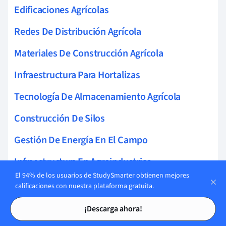
Edificaciones Agrícolas
Redes De Distribución Agrícola
Materiales De Construcción Agrícola
Infraestructura Para Hortalizas
Tecnología De Almacenamiento Agrícola
Construcción De Silos
Gestión De Energía En El Campo
Infraestructura En Agroindustrias
El 94% de los usuarios de StudySmarter obtienen mejores
Refrigeración De Productos Agrícolas
calificaciones con nuestra plataforma gratuita.
Tarjetas de estudio
Tarjetas de estudio
Infraestructura De Transporte Agrícola
¡Descarga ahora!