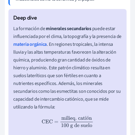
La formación de
minerales secundarios
puede estar
influenciada por el clima, la topografía y la presencia de
materia orgánica
. En regiones tropicales, la intensa
lluvia y las altas temperaturas favorecen la alteración
química, produciendo gran cantidad de óxidos de
hierro y aluminio. Este patrón climático resulta en
suelos lateríticos que son fértiles en cuanto a
nutrientes específicos. Además, los minerales
secundarios como las esmectitas son conocidos por su
capacidad de intercambio catiónico, que se mide
utilizando la fórmula:
ó
CEC
=
milieq. catión
100 g de suelo