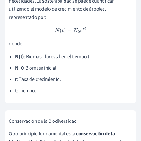
necesidades. La sostenibilidad se puede cuantificar
utilizando el modelo de crecimiento de árboles,
representado por:
N
(
t
)
=
N
0
e
r
t
donde:
N(t)
: Biomasa forestal en el tiempo
t
.
N_0
: Biomasa inicial.
r
: Tasa de crecimiento.
t
: Tiempo.
Conservación de la Biodiversidad
Otro principio fundamental es la
conservación de la