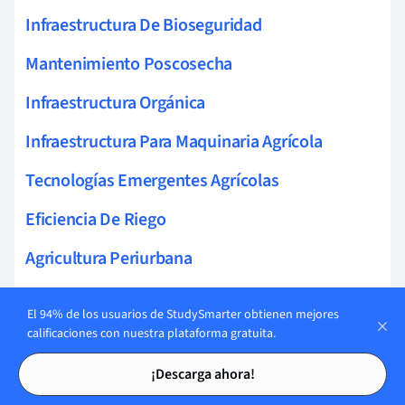
Infraestructura De Bioseguridad
Mantenimiento Poscosecha
Infraestructura Orgánica
Infraestructura Para Maquinaria Agrícola
Tecnologías Emergentes Agrícolas
Eficiencia De Riego
Agricultura Periurbana
Sistemas Hidropónicos
El 94% de los usuarios de StudySmarter obtienen mejores
Ecosistema Agrícola
calificaciones con nuestra plataforma gratuita.
Tarjetas de estudio
Tarjetas de estudio
Sistemas Producción
¡Descarga ahora!