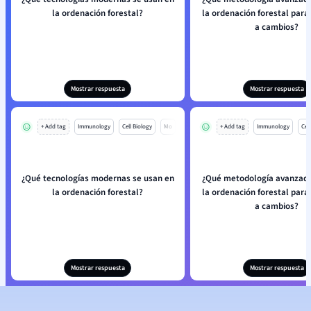
la ordenación forestal?
la ordenación forestal para
a cambios?
Mostrar respuesta
Mostrar respuesta
+ Add tag
Immunology
Cell Biology
Mo
+ Add tag
Immunology
Cell
¿Qué tecnologías modernas se usan en
¿Qué metodología avanzada
la ordenación forestal?
la ordenación forestal para
a cambios?
Mostrar respuesta
Mostrar respuesta