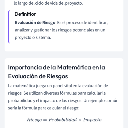
lo largo del ciclo de vida del proyecto.
Evaluación de Riesgo
: Es el proceso de identificar,
analizar y gestionar los riesgos potenciales en un
proyecto o sistema.
Importancia de la Matemática en la
Evaluación de Riesgos
La matemática juega un papel vital en la evaluación de
riesgos. Se utilizan diversas fórmulas para calcular la
probabilidad y el impacto de los riesgos. Un ejemplo común
sería la fórmula para calcular el riesgo:
R
i
e
s
g
o
=
P
r
o
b
a
b
i
l
i
d
a
d
×
I
m
p
a
c
t
o