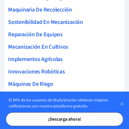
Maquinaria De Recolección
Sostenibilidad En Mecanización
Reparación De Equipos
Mecanización En Cultivos
Implementos Agrícolas
Innovaciones Robóticas
Máquinas De Riego
Infraestructura De Riego
El 94% de los usuarios de StudySmarter obtienen mejores
calificaciones con nuestra plataforma gratuita.
Tecnología Invernaderos
Tarjetas de estudio
Tarjetas de estudio
¡Descarga ahora!
Construcción Agrícola