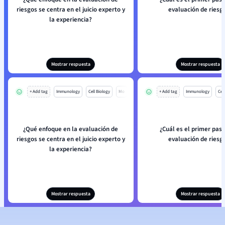
riesgos se centra en el juicio experto y
evaluación de riesg
la experiencia?
Mostrar respuesta
Mostrar respuesta
+ Add tag
Immunology
Cell Biology
Mo
+ Add tag
Immunology
Cell
¿Qué enfoque en la evaluación de
¿Cuál es el primer paso
riesgos se centra en el juicio experto y
evaluación de riesg
la experiencia?
Mostrar respuesta
Mostrar respuesta