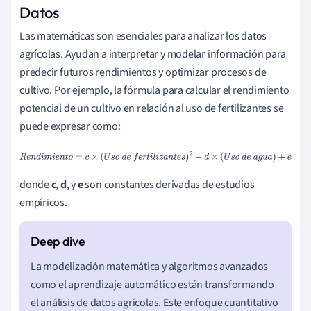
Datos
Las matemáticas son esenciales para analizar los datos
agrícolas. Ayudan a interpretar y modelar información para
predecir futuros rendimientos y optimizar procesos de
cultivo. Por ejemplo, la fórmula para calcular el rendimiento
potencial de un cultivo en relación al uso de fertilizantes se
puede expresar como:
R
e
n
d
i
m
i
e
n
t
o
=
c
×
(
U
s
o
d
e
f
e
r
t
i
l
i
z
a
n
t
e
s
)
2
−
d
×
(
U
s
o
d
e
a
g
u
a
)
+
e
donde
c
,
d
, y
e
son constantes derivadas de estudios
empíricos.
La modelización matemática y algoritmos avanzados
como el aprendizaje automático están transformando
el análisis de datos agrícolas. Este enfoque cuantitativo