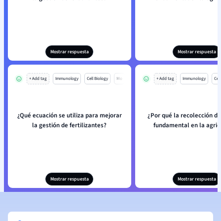
Mostrar respuesta
Mostrar respuesta
+ Add tag
Immunology
Cell Biology
Mo
+ Add tag
Immunology
Cell
¿Qué ecuación se utiliza para mejorar
¿Por qué la recolección de
la gestión de fertilizantes?
fundamental en la agric
Mostrar respuesta
Mostrar respuesta