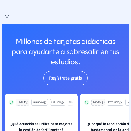
Millones de tarjetas didácticas
para ayudarte a sobresalir en tus
estudios.
Regístrate gratis
+ Add tag
Immunology
Cell Biology
Mo
+ Add tag
Immunology
Cell
¿Qué ecuación se utiliza para mejorar
¿Por qué la recolección de
la gestión de fertilizantes?
fundamental en la agric