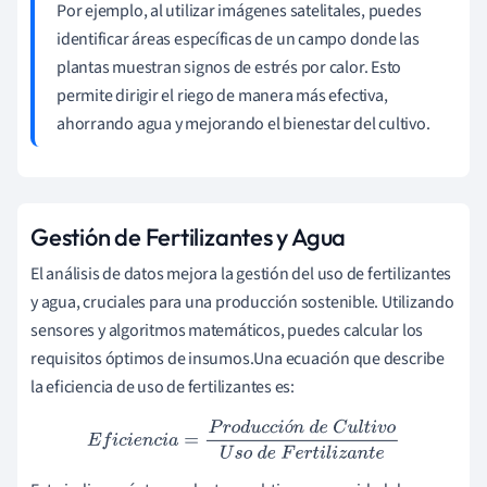
Por ejemplo, al utilizar imágenes satelitales, puedes
identificar áreas específicas de un campo donde las
plantas muestran signos de estrés por calor. Esto
permite dirigir el riego de manera más efectiva,
ahorrando agua y mejorando el bienestar del cultivo.
Gestión de Fertilizantes y Agua
El análisis de datos mejora la gestión del uso de fertilizantes
y agua, cruciales para una producción sostenible. Utilizando
sensores y algoritmos matemáticos, puedes calcular los
requisitos óptimos de insumos.Una ecuación que describe
la eficiencia de uso de fertilizantes es:
ó
E
f
i
c
i
e
n
c
i
a
=
P
r
o
d
u
c
c
i
ó
n
d
e
C
u
l
t
i
v
o
U
s
o
d
e
F
e
r
t
i
l
i
z
a
n
t
e