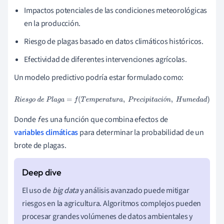
Impactos potenciales de las condiciones meteorológicas
en la producción.
Riesgo de plagas basado en datos climáticos históricos.
Efectividad de diferentes intervenciones agrícolas.
Un modelo predictivo podría estar formulado como:
R
i
e
s
g
o
d
e
P
l
a
g
a
=
f
(
T
e
m
p
e
r
a
t
u
r
a
,
P
r
e
c
i
p
i
t
a
c
i
ó
n
,
H
u
m
e
d
a
d
)
ó
Donde
f
es una función que combina efectos de
variables climáticas
para determinar la probabilidad de un
brote de plagas.
El uso de
big data
y análisis avanzado puede mitigar
riesgos en la agricultura. Algoritmos complejos pueden
procesar grandes volúmenes de datos ambientales y