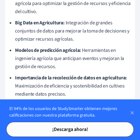
agrícola para optimizar la gestión de recursos y eficiencia
del cultivo.
Big Data en Agricultura:
Integración de grandes
conjuntos de datos para mejorar la toma de decisiones y
optimizar recursos agrícolas.
Modelos de predicción agrícola:
Herramientas en
ingeniería agrícola que anticipan eventos y mejoran la
gestión de recursos.
Importancia de la recolección de datos en agricultura:
Maximización de eficiencia y sostenibilidad en cultivos
mediante datos precisos.
Aplicaciones de análisis de datos en agricultura:
Uso de
El 94% de los usuarios de StudySmarter obtienen mejores
datos para monitoreo de cultivos, gestión de fertilizantes
calificaciones con nuestra plataforma gratuita.
y agua, y predicción de resultados.
Tarjetas de estudio
Tarjetas de estudio
¡Descarga ahora!