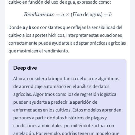
cultivo en función del uso de agua, expresado como:
R
e
n
d
i
m
i
e
n
t
o
=
a
×
(
U
s
o
de agua
)
+
b
Donde
a
y
b
son constantes que reflejan la sensibilidad del
cultivo a los aportes hídricos. Interpretar estas ecuaciones
correctamente puede ayudarte a adaptar prácticas agrícolas
que maximicen el rendimiento.
Ahora, considera la importancia del uso de algoritmos
de aprendizaje automático en el análisis de datos
agrícolas. Algoritmos como los de regresión logística
pueden ayudarte a predecir la aparición de
enfermedades en los cultivos. Estos modelos aprenden
patrones a partir de datos históricos de plagas y
condiciones ambientales, permitiéndote actuar con
antelación. Por ejemplo, podrías tener un modelo que