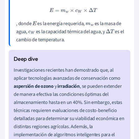
E
=
m
w
×
c
W
×
Δ
T
, donde
es la energía requerida,
es la masa de
E
m
w
agua,
es la capacidad térmica del agua, y
es el
c
W
Δ
T
cambio de temperatura.
Investigaciones recientes han demostrado que, al
aplicar tecnologías avanzadas de conservación como
aspersión de ozono
y
irradiación
, se pueden extender
de manera efectiva las condiciones óptimas del
almacenamiento hasta en un 40%. Sin embargo, estas
técnicas requieren evaluaciones de costo-beneficio
detalladas para determinar su viabilidad económica en
distintas regiones agrícolas. Además, la
implementación de algoritmos inteligentes para el