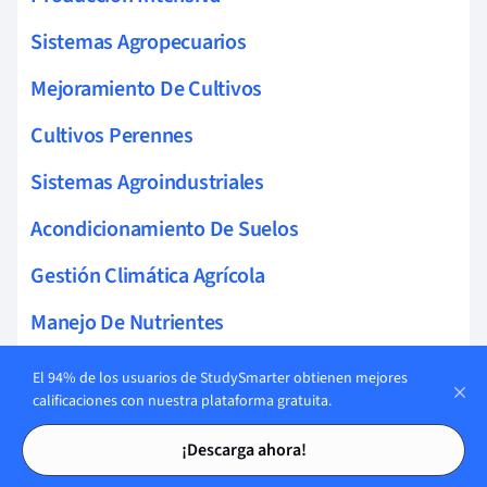
Sistemas Agropecuarios
Mejoramiento De Cultivos
Cultivos Perennes
Sistemas Agroindustriales
Acondicionamiento De Suelos
Gestión Climática Agrícola
Manejo De Nutrientes
Análisis De Datos Agrícolas
El 94% de los usuarios de StudySmarter obtienen mejores
calificaciones con nuestra plataforma gratuita.
Planificación De Cultivos
Tarjetas de estudio
Tarjetas de estudio
¡Descarga ahora!
Sistemas De Gestión Agrícola