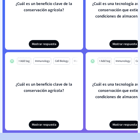
¿Cuál es un beneficio clave de la
¿Cuál es una tecnología a
conservación agrícola?
conservación que extie
condiciones de almacen
Mostrar respuesta
Mostrar respuesta
+ Add tag
Immunology
Cell Biology
Mo
+ Add tag
Immunology
Cell
¿Cuál es un beneficio clave de la
¿Cuál es una tecnología a
conservación agrícola?
conservación que extie
condiciones de almacen
Mostrar respuesta
Mostrar respuesta