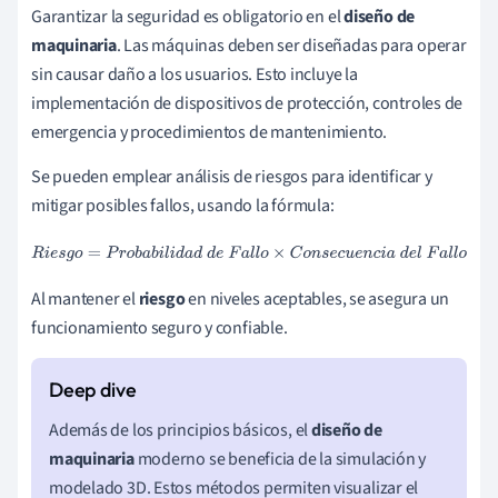
Garantizar la seguridad es obligatorio en el
diseño de
maquinaria
. Las máquinas deben ser diseñadas para operar
sin causar daño a los usuarios. Esto incluye la
implementación de dispositivos de protección, controles de
emergencia y procedimientos de mantenimiento.
Se pueden emplear análisis de riesgos para identificar y
mitigar posibles fallos, usando la fórmula:
R
i
e
s
g
o
=
P
r
o
b
a
b
i
l
i
d
a
d
d
e
F
a
l
l
o
×
C
o
n
s
e
c
u
e
n
c
i
a
d
e
l
F
a
l
l
o
Al mantener el
riesgo
en niveles aceptables, se asegura un
funcionamiento seguro y confiable.
Además de los principios básicos, el
diseño de
maquinaria
moderno se beneficia de la simulación y
modelado 3D. Estos métodos permiten visualizar el