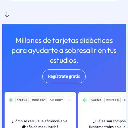
Millones de tarjetas didácticas
para ayudarte a sobresalir en tus
estudios.
Regístrate gratis
+ Add tag
Immunology
Cell Biology
Mo
+ Add tag
Immunology
Cell
¿Cómo se calcula la eficiencia en el
¿Cuáles son compone
diseño de maquinaria?
fundamentales en el di