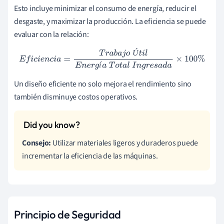
Esto incluye minimizar el consumo de energía, reducir el
desgaste, y maximizar la producción. La eficiencia se puede
evaluar con la relación:
Ú
E
f
i
c
i
e
n
c
i
a
=
T
r
a
b
a
j
o
Ú
t
i
l
E
n
e
r
g
í
a
T
o
t
a
l
I
n
g
r
e
s
a
d
a
×
100
%
í
Un diseño eficiente no solo mejora el rendimiento sino
también disminuye costos operativos.
Consejo:
Utilizar materiales ligeros y duraderos puede
incrementar la eficiencia de las máquinas.
Principio de Seguridad