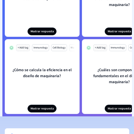
maquinaria?
Mostrar respuesta
Mostrar respuesta
+ Add tag
Immunology
Cell Biology
Mo
+ Add tag
Immunology
Cell
¿Cómo se calcula la eficiencia en el
¿Cuáles son compone
diseño de maquinaria?
fundamentales en el di
maquinaria?
Mostrar respuesta
Mostrar respuesta