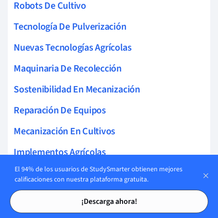
Robots De Cultivo
Tecnología De Pulverización
Nuevas Tecnologías Agrícolas
Maquinaria De Recolección
Sostenibilidad En Mecanización
Reparación De Equipos
Mecanización En Cultivos
Implementos Agrícolas
El 94% de los usuarios de StudySmarter obtienen mejores
Innovaciones Robóticas
calificaciones con nuestra plataforma gratuita.
Máquinas De Riego
Tarjetas de estudio
Tarjetas de estudio
¡Descarga ahora!
Infraestructura De Riego