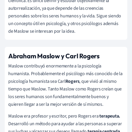
científica. Es difícil definir y estudiar objetivamente la
autorrealización, ya que depende de las creencias
personales sobre los seres humanos y la vida. Sigue siendo
un concepto útil en psicología, y otros psicólogos además
de Maslow se interesan por la idea.
Abraham Maslow y Carl Rogers
Maslow contribuyó enormemente a la psicología
humanista. Probablemente el psicólogo más conocido de la
psicología humanista sea
Carl
Rogers
, que vivió al mismo
tiempo que Maslow. Tanto Maslow como Rogers creían que
los seres humanos son fundamentalmente buenos y
quieren llegar a ser la mejor versión de sí mismos.
Maslow era profesor y escritor, pero Rogers era
terapeuta.
Desarrolló un método para ayudar a las personas a superar
sus luchas y alcanzar sus deseos llamado
terapia centrada