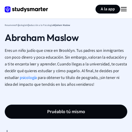
Generar tarjetas de aprendizaje
Resumir página
A la app
Resumenes
Psicología
Introducción a la Psicología
Abraham Maslow
Abraham Maslow
Eres un niño judío que crece en Brooklyn. Tus padres son inmigrantes
con poco dinero y poca educación. Sin embargo, valoran la educación y
a ti te encanta leer y aprender. Cuando llegas a la universidad, te cuesta
decidir qué quieres estudiar y cómo pagarlo. Al final, te decides por
estudiar
psicología
para obtener tu título de posgrado, ¡sin tener ni
idea del impacto que tendrás en los años venideros!
Pruéablo tú mismo