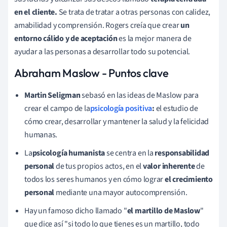
en el cliente.
Se trata de tratar a otras personas con calidez,
amabilidad y comprensión. Rogers creía que crear
un
entorno cálido y de aceptación
es la mejor manera de
ayudar a las personas a desarrollar todo su potencial.
Abraham Maslow - Puntos clave
Martin Seligman
se
basó en las ideas de Maslow para
crear el campo
de la
psicología positiva
:
el estudio de
cómo crear, desarrollar y mantener la salud y la felicidad
humanas.
La
psicología humanista
se centra en la
responsabilidad
personal
de tus propios actos, en el
valor inherente
de
todos los seres humanos y en cómo lograr
el crecimiento
personal
mediante una mayor autocomprensión.
Hay un famoso dicho llamado "
el martillo de Maslow
"
que dice así "si todo lo que tienes es un martillo, todo