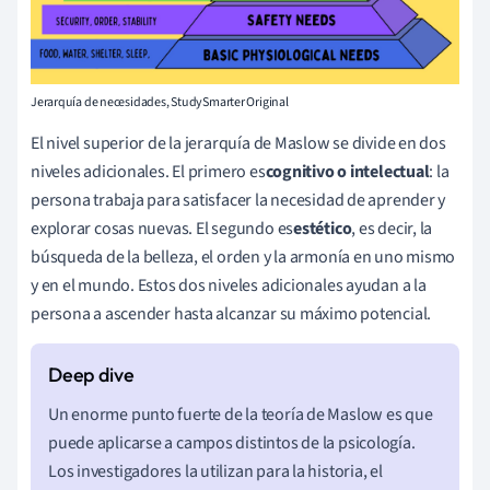
Jerarquía de necesidades, StudySmarter Original
El nivel superior de la jerarquía de Maslow se divide en dos
niveles adicionales. El primero
es
cognitivo o intelectual
: la
persona trabaja para satisfacer la necesidad de aprender y
explorar cosas nuevas. El
segundo es
estético
, es
decir, la
búsqueda de la belleza, el orden y la armonía en uno mismo
y en el mundo. Estos dos niveles adicionales ayudan a la
persona a ascender hasta alcanzar su máximo potencial.
Un enorme punto fuerte de la teoría de Maslow es que
puede aplicarse a campos distintos de la psicología.
Los investigadores la utilizan para la historia, el