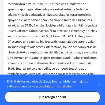
reconocida a nivel mundial, que ofrece una plataforma de
aprendizaje integral diseñada para estudiantes de todas las
edades y niveles educativos. Nuestra plataforma proporciona
apoyo en el aprendizaje para una amplia gama de asignaturas,
incluidas las STEM, Ciencias Sociales e Idiomas, y también ayuda a
los estudiantes a dominar con éxito diversos exámenes y pruebas
en todo el mundo, como GCSE, A Level, SAT, ACT, Abitur y más.
Ofrecemos una extensa biblioteca de materiales de aprendizaje,
incluidas tarjetas didácticas interactivas, soluciones completas de
libros de texto y explicaciones detalladas. La tecnología avanzada
y las herramientas que proporcionamos ayudan a los estudiantes
a crear sus propios materiales de aprendizaje. El contenido de
StudySmarter no solo es verificado por expertos, sino que
también se actualiza regularmente para garantizar su precisión y
relevancia.
El 94% de los usuarios de StudySmarter obtienen mejores
calificaciones con nuestra plataforma gratuita.
Aprende más
Tarjetas de estudio
Tarjetas de estudio
¡Descarga ahora!