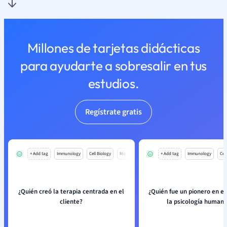
Millones de tarjetas didácticas
para ayudarte a sobresalir en tus
estudios.
Regístrate gratis
+ Add tag
Immunology
Cell Biology
Mo
+ Add tag
Immunology
Cell
¿Quién creó la terapia centrada en el
¿Quién fue un pionero en e
cliente?
la psicología humani