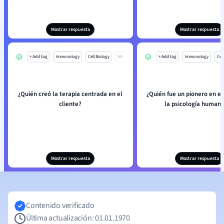
Mostrar respuesta
Mostrar respuesta
+ Add tag
Immunology
Cell Biology
Mo
+ Add tag
Immunology
Cell
¿Quién creó la terapia centrada en el
¿Quién fue un pionero en e
cliente?
la psicología humani
Mostrar respuesta
Mostrar respuesta
Contenido verificado
Última actualización: 01.01.1970