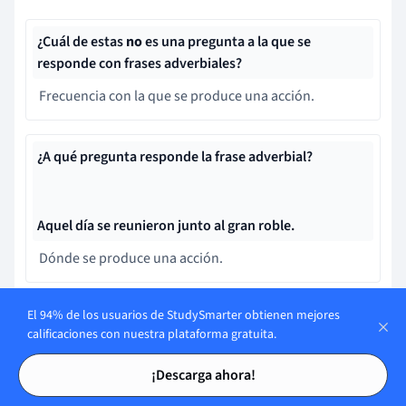
¿Cuál de estas
no
es una pregunta a la que se
responde con frases adverbiales?
Frecuencia con la que se produce una acción.
¿A qué pregunta responde la frase adverbial?
Aquel día se reunieron junto al gran roble.
Dónde se produce una acción.
El 94% de los usuarios de StudySmarter obtienen mejores
¿Cuál de estas frases adverbiales responde a
cómo
se
calificaciones con nuestra plataforma gratuita.
produce una acción?
Tarjetas de estudio
Tarjetas de estudio
Jane tenía que reírse, de lo contrario lloraría.
¡Descarga ahora!