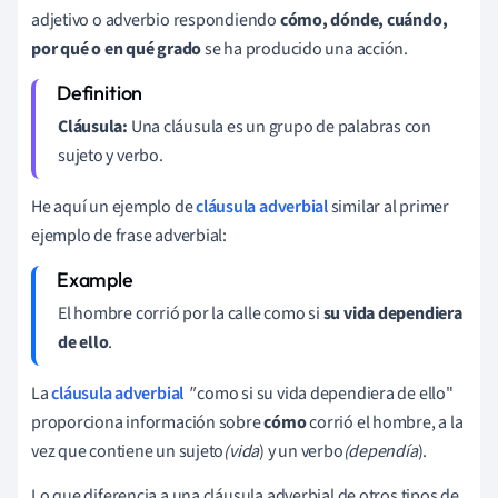
adjetivo o adverbio respondiendo
cómo, dónde, cuándo,
por qué o en qué grado
se ha producido una acción.
Cláusula:
Una cláusula es un grupo de palabras con
sujeto y verbo.
He aquí un ejemplo de
cláusula adverbial
similar al primer
ejemplo de frase adverbial:
El hombre corrió por la calle como si
su vida dependiera
de ello
.
La
cláusula adverbial
"
como si su vida dependiera de ello"
proporciona información sobre
cómo
corrió el hombre, a la
vez que contiene un sujeto
(vida
) y un verbo
(dependía
).
Lo que diferencia a una cláusula adverbial de otros tipos de