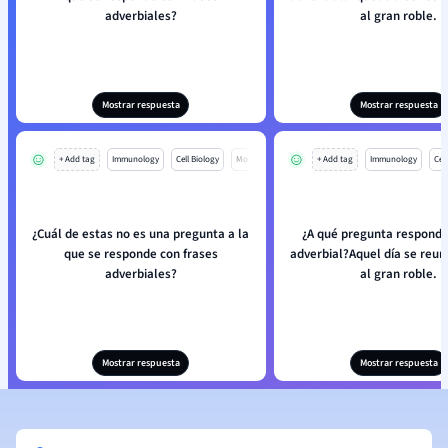
adverbiales?
al gran roble.
Mostrar respuesta
Mostrar respuesta
+ Add tag
Immunology
Cell Biology
Mo
+ Add tag
Immunology
Cell
¿Cuál de estas no es una pregunta a la
¿A qué pregunta responde
que se responde con frases
adverbial?Aquel día se reun
adverbiales?
al gran roble.
Mostrar respuesta
Mostrar respuesta