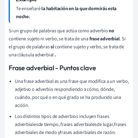
Te enseñaré
la habitación
en la que dormirás esta
noche.
Si un grupo de palabras que actúa como adverbio
no
contiene sujeto ni verbo, se trata de una
frase adverbial
. Si
el grupo de palabras
sí
contiene sujeto y verbo, se trata de
una cláusula adverbial
.
Frase adverbial - Puntos clave
Una frase adverbial es una frase que modifica a un verbo,
adjetivo o adverbio respondiendo a cómo, dónde,
cuándo, por qué o en qué grado se ha producido una
acción.
Los distintos tipos de adverbios incluyen frases
adverbiales
de tiempo
,
frases adverbiales
de lugar
,
frases
adverbiales de modo y
frases adverbiales de razón.