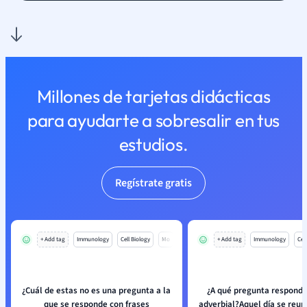
Millones de tarjetas didácticas
para ayudarte a sobresalir en tus
estudios.
Regístrate gratis
+ Add tag
Immunology
Cell Biology
Mo
+ Add tag
Immunology
Cell
¿Cuál de estas no es una pregunta a la
¿A qué pregunta responde
que se responde con frases
adverbial?Aquel día se reun