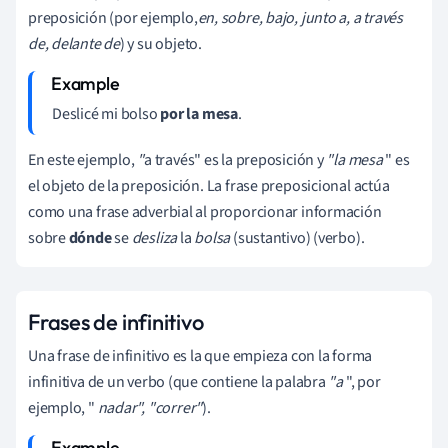
preposición (por ejemplo,
en, sobre, bajo, junto a, a través
de, delante de
) y su objeto.
Deslicé mi bolso
por la mesa
.
En este ejemplo,
"
a través" es la preposición y
"la mesa
" es
el objeto de la preposición. La frase preposicional actúa
como una frase adverbial al proporcionar información
sobre
dónde
se
desliza
la
bolsa
(sustantivo) (verbo).
Frases de infinitivo
Una frase de infinitivo es la que empieza con la forma
infinitiva de un verbo (que contiene la palabra
"a
", por
ejemplo, "
nadar", "correr"
).