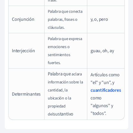
frase.
Palabra que conecta
Conjunción
y, o, pero
palabras, frases o
cláusulas.
Palabra que expresa
emociones o
Interjección
guau, oh, ay
sentimientos
fuertes.
Palabra que
aclara
Artículos como
información sobre la
"el" y "un", y
cuantificadores
cantidad, la
Determinantes
como
ubicación o la
"algunos" y
propiedad
"todos".
sustantivo
del