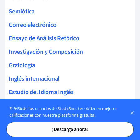
Semiótica
Correo electrónico
Ensayo de Análisis Retórico
Investigación y Composición
Grafología
Inglés internacional
Estudio del Idioma Inglés
Sintaxis
El 94% de los usuarios de StudySmarter obtienen mejores
calificaciones con nuestra plataforma gratuita.
Inglés global
Tarjetas de estudio
Tarjetas de estudio
¡Descarga ahora!
Términos lingüísticos