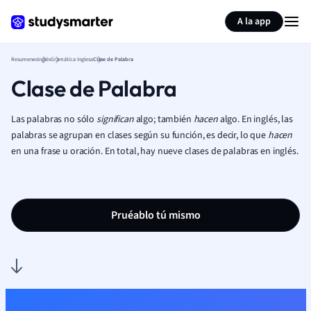
Generar tarjetas de aprendizaje
Resumir página
A la app
Resumenes
Inglés
Gramática Inglesa
Clase de Palabra
Clase de Palabra
Las palabras no sólo
significan
algo; también
hacen
algo. En inglés, las
palabras se agrupan en clases según su función, es decir, lo que
hacen
en una frase u oración. En total, hay nueve clases de palabras en inglés.
Pruéablo tú mismo