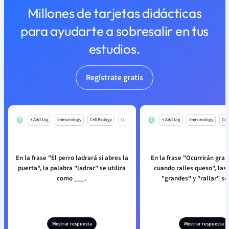
Millones de tarjetas didácticas
para ayudarte a sobresalir en tus
estudios.
Regístrate gratis
+ Add tag
Immunology
Cell Biology
Mo
+ Add tag
Immunology
Cell
En la frase "El perro ladrará si abres la
En la frase "Ocurrirán gra
puerta", la palabra "ladrar" se utiliza
cuando ralles queso", las
como ___.
"grandes" y "rallar" so
Mostrar respuesta
Mostrar respuesta