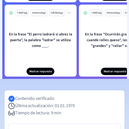
+ Add tag
Immunology
Cell Biology
Mo
+ Add tag
Immunology
Cell
En la frase "El perro ladrará si abres la
En la frase "Ocurrirán gra
puerta", la palabra "ladrar" se utiliza
cuando ralles queso", las
como ___.
"grandes" y "rallar" so
Mostrar respuesta
Mostrar respuesta
Contenido verificado
Última actualización: 01.01.1970
Tiempo de lectura: 9 min