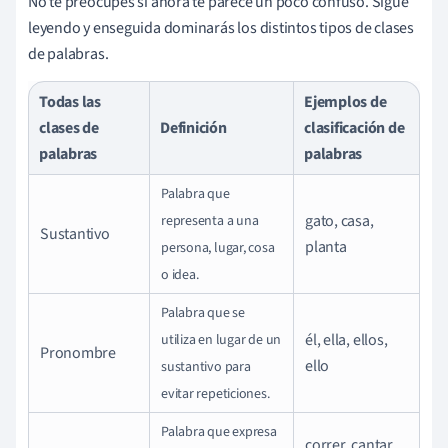
No te preocupes si ahora te parece un poco confuso. Sigue
leyendo y enseguida dominarás los distintos tipos de clases
de palabras.
Todas las
Ejemplos de
clases de
Definición
clasificación de
palabras
palabras
Palabra que
gato, casa,
representa a una
Sustantivo
planta
persona, lugar, cosa
o idea.
Palabra que se
él, ella, ellos,
utiliza en lugar de un
Pronombre
ello
sustantivo para
evitar repeticiones.
Palabra que expresa
correr, cantar,