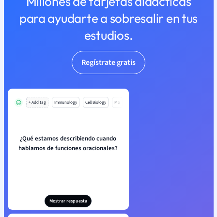
Millones de tarjetas didácticas
para ayudarte a sobresalir en tus
estudios.
Regístrate gratis
+ Add tag
Immunology
Cell Biology
Mo
¿Qué estamos describiendo cuando
hablamos de funciones oracionales?
Mostrar respuesta