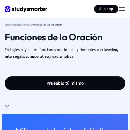
Generar tarjetas de aprendizaje
Resumir página
A la app
Resumenes
Inglés
Gramática Inglesa
Funciones de la Oración
Funciones de la Oración
En inglés hay cuatro funciones oracionales principales:
declarativa,
interrogativa, imperativa
y
exclamativa
.
Pruéablo tú mismo