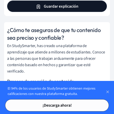
Guardar explicación
¿Cómo te aseguras de que tu contenido
sea preciso y confiable?
En StudySmarter, has creado una plataforma de
aprendizaje que atiende a millones de estudiantes. Conoce
a las personas que trabajan arduamente para ofrecer
contenido basado en hechos y garantizar que esté
verificado.
Proceso de creación de contenido:
El 94% de los usuarios de StudySmarter obtienen mejores
calificaciones con nuestra plataforma gratuita.
Lily Hulatt
Tarjetas de estudio
Tarjetas de estudio
¡Descarga ahora!
Especialista en Contenido Digital