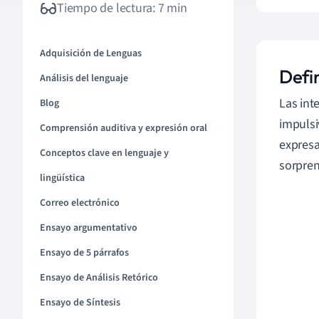
Tiempo de lectura: 7 min
Adquisición de Lenguas
Defin
Análisis del lenguaje
Las int
Blog
impulsi
Comprensión auditiva y expresión oral
expresa
Conceptos clave en lenguaje y
sorpren
lingüística
Correo electrónico
Ensayo argumentativo
Ensayo de 5 párrafos
Ensayo de Análisis Retórico
Ensayo de Síntesis