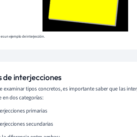
w es un ejemplo de interjección.
 de interjecciones
e examinar tipos concretos, es importante saber que las int
se en dos categorías:
terjecciones primarias
terjecciones secundarias