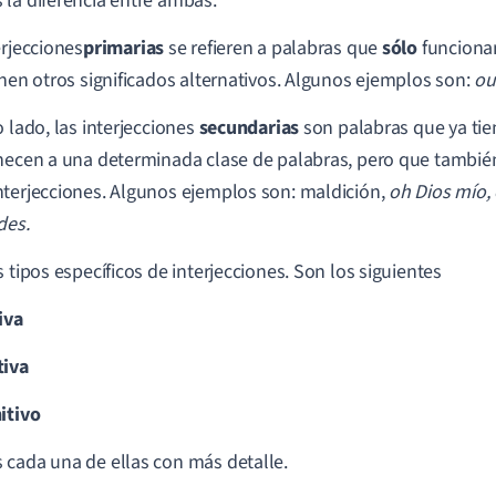
la diferencia entre ambas:
erjecciones
primarias
se refieren a palabras que
sólo
funcionan
enen otros significados alternativos. Algunos ejemplos son:
ou
o lado, las interjecciones
secundarias
son palabras que ya tie
necen a una determinada clase de palabras, pero que tambi
terjecciones. Algunos ejemplos son: maldición,
oh Dios mío,
des.
s tipos específicos de interjecciones. Son los siguientes
iva
tiva
itivo
cada una de ellas con más detalle.