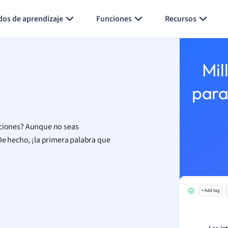
Generar tarjetas de aprendizaje
Resumir página
dos de aprendizaje
Funciones
Recursos
Mil
para
jecciones? Aunque no seas
 De hecho, ¡la primera palabra que
+ Add tag