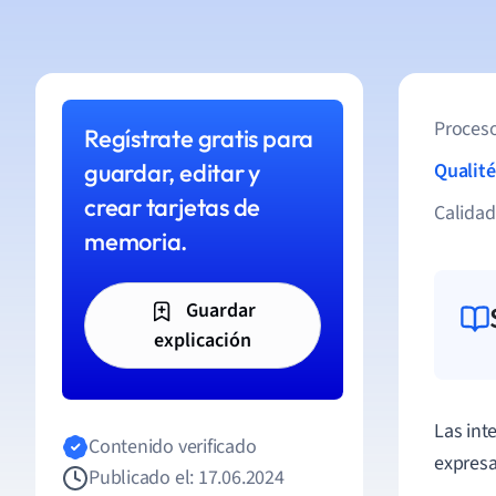
Proceso
Regístrate gratis para
guardar, editar y
Qualité
crear tarjetas de
Calida
memoria.
Guardar
explicación
Las int
Contenido verificado
expresa
Publicado el: 17.06.2024