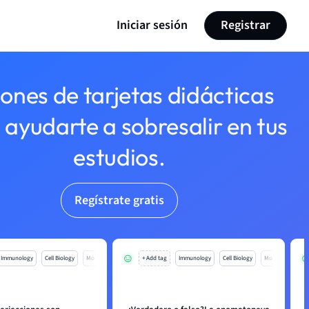
Iniciar sesión
Registrar
lones de tarjetas didácticas
 ayudarte a sobresalir en tus
estudios.
Regístrate gratis
Immunology
Cell Biology
Mo
+ Add tag
Immunology
Cell Biology
Mo