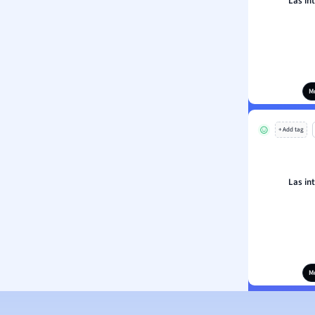
Las in
M
+ Add tag
Las in
M