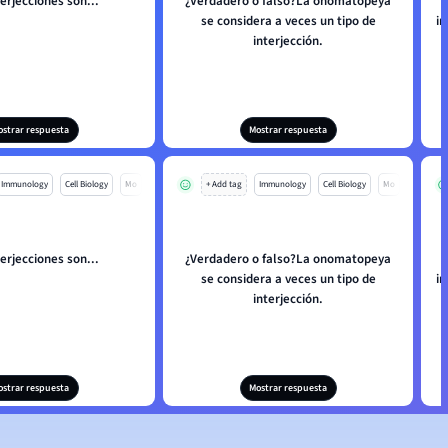
terjecciones son...
¿Verdadero o falso?La onomatopeya
se considera a veces un tipo de
i
interjección.
ostrar respuesta
Mostrar respuesta
Immunology
Cell Biology
Mo
+ Add tag
Immunology
Cell Biology
Mo
terjecciones son...
¿Verdadero o falso?La onomatopeya
se considera a veces un tipo de
i
interjección.
ostrar respuesta
Mostrar respuesta