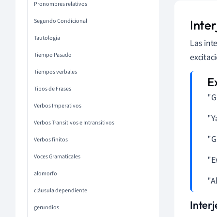
Pronombres relativos
Segundo Condicional
Inte
Tautología
Las int
Tiempo Pasado
excitac
Tiempos verbales
Tipos de Frases
"G
Verbos Imperativos
"Y
Verbos Transitivos e Intransitivos
"G
Verbos finitos
Voces Gramaticales
"E
alomorfo
"A
cláusula dependiente
Inter
gerundios