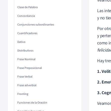
Veamos 
Clase de Palabra
Las int
Concordancia
y no ti
Conjunciones subordinantes
Por otr
Cuantificadores
y perte
Dativo
como in
felicida
Distributivos
Frase Nominal
Hay tre
Frase Preposicional
1. Volit
Frase Verbal
2. Emo
Frase adverbial
3. Cogn
Fronting
Veamos 
Funciones de la Oración