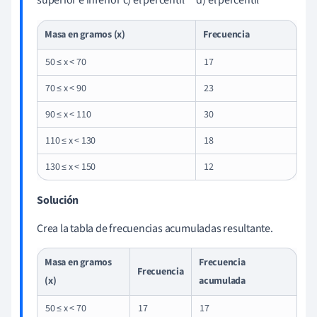
superior e inferior c) el percentil
d) el percentil
Masa en gramos (x)
Frecuencia
50 ≤ x < 70
17
70 ≤ x < 90
23
90 ≤ x < 110
30
110 ≤ x < 130
18
130 ≤ x < 150
12
Solución
Crea la tabla de frecuencias acumuladas resultante.
Masa en gramos
Frecuencia
Frecuencia
(x)
acumulada
50 ≤ x < 70
17
17