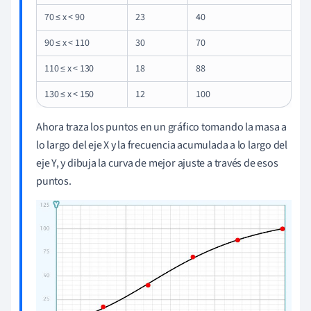
70 ≤ x < 90
23
40
90 ≤ x < 110
30
70
110 ≤ x < 130
18
88
130 ≤ x < 150
12
100
Ahora traza los puntos en un gráfico tomando la masa a
lo largo del eje X y la frecuencia acumulada a lo largo del
eje Y, y dibuja la curva de mejor ajuste a través de esos
puntos.