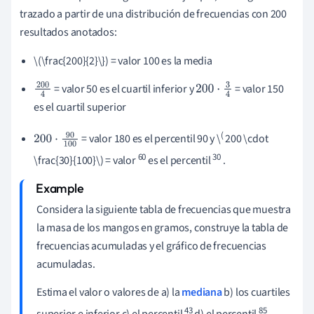
trazado a partir de una distribución de frecuencias con 200
resultados anotados:
\(\frac{200}{2}\}) = valor 100 es la media
= valor 50 es el cuartil inferior y
= valor 150
200
200
⋅
3
4
es el cuartil superior
4
(
= valor 180 es el percentil 90 y \
200 \cdot
200
⋅
90
10
60
30
0
\frac{30}{100}\) = valor
es el percentil
.
Considera la siguiente tabla de frecuencias que muestra
la masa de los mangos en gramos, construye la tabla de
frecuencias acumuladas y el gráfico de frecuencias
acumuladas.
Estima el valor o valores de a) la
mediana
b) los cuartiles
43
85