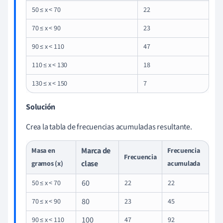
50 ≤ x < 70
22
70 ≤ x < 90
23
90 ≤ x < 110
47
110 ≤ x < 130
18
130 ≤ x < 150
7
Solución
Crea la tabla de frecuencias acumuladas resultante.
Marca de
Masa en
Frecuencia
Frecuencia
clase
gramos (x)
acumulada
60
50 ≤ x < 70
22
22
80
70 ≤ x < 90
23
45
100
90 ≤ x < 110
47
92