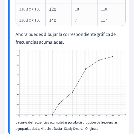
120
110 ≤ x < 130
18
110
140
130 ≤ x < 150
7
117
Ahora puedes dibujar la correspondiente gráfica de
frecuencias acumuladas.
La curva de frecuencias acumuladas para la distribución de frecuencias
agrupadas dada, Nilabhro Datta - Study Smarter Originals