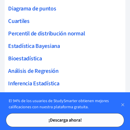
Diagrama de puntos
Cuartiles
Percentil de distribución normal
Estadística Bayesiana
Bioestadística
Análisis de Regresión
Inferencia Estadística
Análisis de series temporales
El 94% de los usuarios de StudySmarter obtienen mejores
calificaciones con nuestra plataforma gratuita.
Análisis multivariante
Tarjetas de estudio
Tarjetas de estudio
ANOVA
¡Descarga ahora!