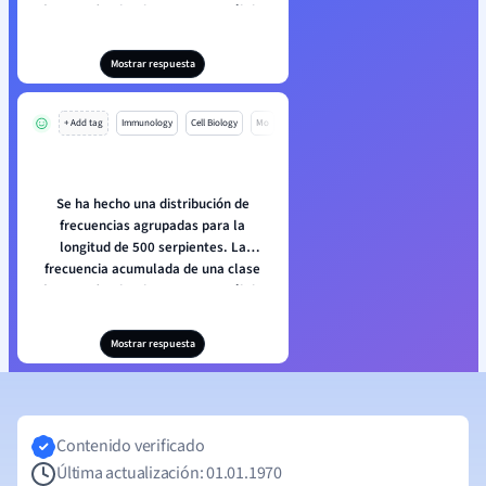
(8,0 - 8,5) pulgadas es 320. ¿Cuál de
las siguientes es la conclusión
correcta?
Mostrar respuesta
+ Add tag
Immunology
Cell Biology
Mo
Se ha hecho una distribución de
frecuencias agrupadas para la
longitud de 500 serpientes. La
frecuencia acumulada de una clase
(8,0 - 8,5) pulgadas es 320. ¿Cuál de
las siguientes es la conclusión
correcta?
Mostrar respuesta
Contenido verificado
Última actualización: 01.01.1970