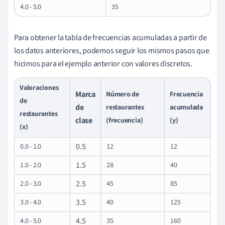
4.0 - 5.0
35
Para obtener la tabla de frecuencias acumuladas a partir de
los datos anteriores, podemos seguir los mismos pasos que
hicimos para el ejemplo anterior con valores discretos.
Valoraciones
Marca
Número de
Frecuencia
de
de
restaurantes
acumulada
restaurantes
clase
(frecuencia)
(y)
(x)
0.5
0.0 - 1.0
12
12
1.5
1.0 - 2.0
28
40
2.5
2.0 - 3.0
45
85
3.5
3.0 - 4.0
40
125
4.5
4.0 - 5.0
35
160