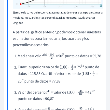
Ejemplo de curva de frecuencias acumuladas de mejor ajuste para estimar la
mediana, los cuartiles y los percentiles, Nilabhro Datta - StudySmarter
Originals
A partir del gráfico anterior, podemos obtener nuestras
estimaciones para la mediana, los cuartiles y los
percentiles necesarios.
del
)º
Mediana = valor
(
= 50
punto de datos = 95,78
100
2
)
Cuartil superior = valor de (
= 75
º punto de
100
⋅
3
4
datos = 115,53 Cuartil inferior = valor de (
=
100
⋅
1
4
)º
25
punto de datos = 77,88
43
rd
Valor del percentil
= valor de (
= 43)
100
⋅
43
10
punto de datos = 90,87
0
85
)
Valor del percentil
= valor de (
= 85
º