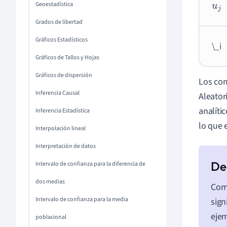
Geoestadística
u
j
Grados de libertad
Gráficos Estadísticos
\_i
Gráficos de Tallos y Hojas
Gráficos de dispersión
Los com
Inferencia Causal
Aleator
analíti
Inferencia Estadística
lo que 
Interpolación lineal
Interpretación de datos
Intervalo de confianza para la diferencia de
dos medias
Comp
Intervalo de confianza para la media
sign
ejem
poblacional