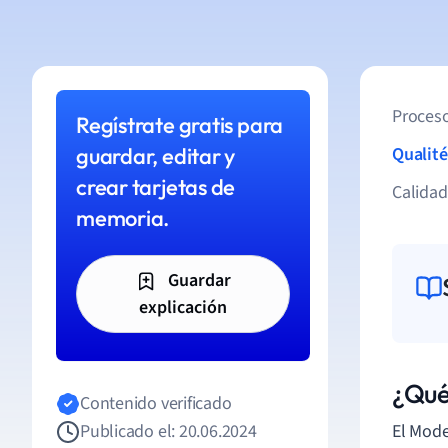
Proceso
Regístrate gratis para
guardar, editar y
Qualité
crear tarjetas de
Calida
memoria.
Guardar
explicación
¿Qué
Contenido verificado
Publicado el: 20.06.2024
El Mode