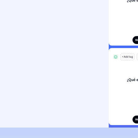
¿Qué 
M
+ Add tag
¿Qué 
M