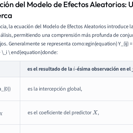
ción del Modelo de Efectos Aleatorios: 
erca
cia, la ecuación del Modelo de Efectos Aleatorios introduce la
nálisis, permitiendo una comprensión más profunda de conju
os. Generalmente se representa como:egin{equation} Y_{ij} = et
 + \_i \ end{equation}donde:
es el resultado de la
-ésima observación en el
i
a_{0})
es la intercepción global,
es el coeficiente del predictor
,
X
X