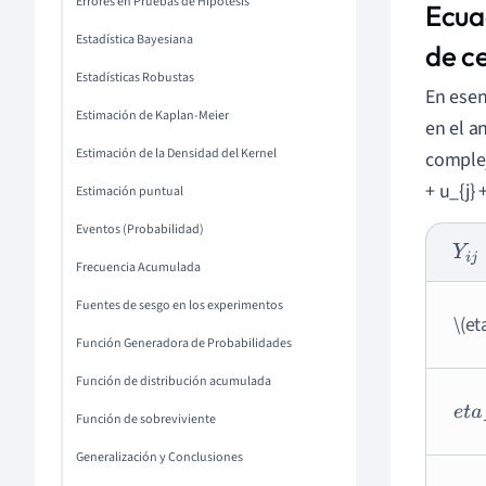
Errores en Pruebas de Hipótesis
Ecua
Estadística Bayesiana
de c
Estadísticas Robustas
En esen
Estimación de Kaplan-Meier
en el a
Estimación de la Densidad del Kernel
complej
+ u_{j}
Estimación puntual
Eventos (Probabilidad)
Y
i
j
Frecuencia Acumulada
Fuentes de sesgo en los experimentos
\(et
Función Generadora de Probabilidades
Función de distribución acumulada
e
t
a
Función de sobreviviente
Generalización y Conclusiones