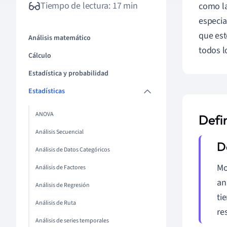
Tiempo de lectura: 17 min
como la
especia
que est
Análisis matemático
todos l
Cálculo
Estadística y probabilidad
Estadísticas
ANOVA
Defi
Análisis Secuencial
Análisis de Datos Categóricos
Mo
Análisis de Factores
an
Análisis de Regresión
ti
Análisis de Ruta
re
Análisis de series temporales