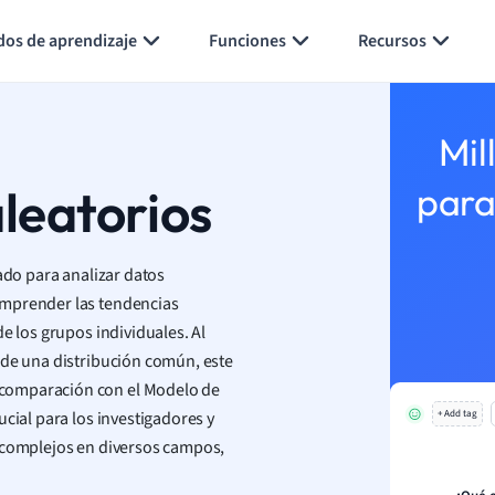
Generar tarjetas de aprendizaje
Resumir página
dos de aprendizaje
Funciones
Recursos
Mil
leatorios
para
ado para analizar datos
omprender las tendencias
e los grupos individuales. Al
 de una distribución común, este
 comparación con el Modelo de
cial para los investigadores y
+ Add tag
s complejos en diversos campos,