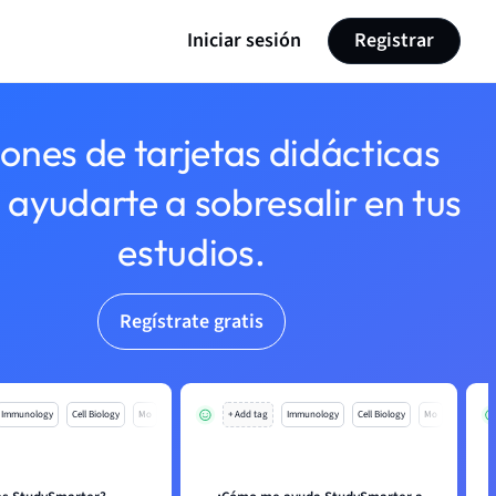
Iniciar sesión
Registrar
lones de tarjetas didácticas
 ayudarte a sobresalir en tus
estudios.
Regístrate gratis
Immunology
Cell Biology
Mo
+ Add tag
Immunology
Cell Biology
Mo