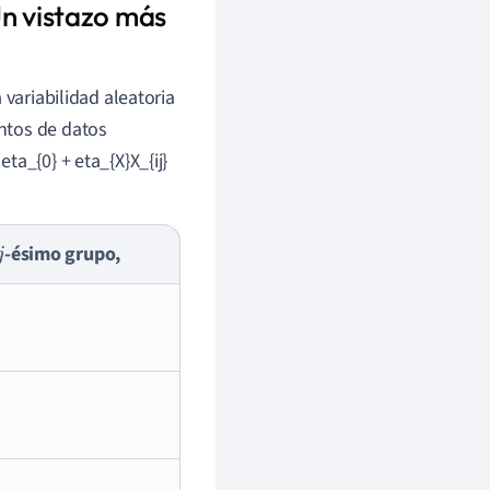
Un vistazo más
 variabilidad aleatoria
ntos de datos
a_{0} + eta_{X}X_{ij}
-ésimo grupo,
j