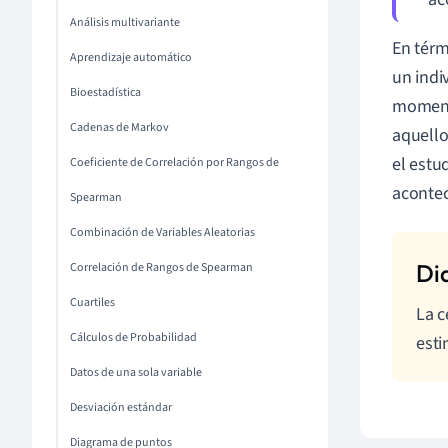
Análisis multivariante
En térm
Aprendizaje automático
un indi
Bioestadística
moment
Cadenas de Markov
aquello
el estu
Coeficiente de Correlación por Rangos de
acontec
Spearman
Combinación de Variables Aleatorias
Correlación de Rangos de Spearman
Cuartiles
La c
Cálculos de Probabilidad
esti
Datos de una sola variable
Desviación estándar
Diagrama de puntos