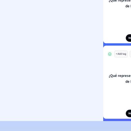
¿Qué represen
de 
M
+ Add tag
¿Qué represen
de 
M