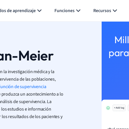
Generar tarjetas de aprendizaje
Resumir página
dos de aprendizaje
Funciones
Recursos
Mil
lan-Meier
para
 la investigación médica y la
ervivencia de las poblaciones,
función de supervivencia
 produzca un acontecimiento a lo
análisis de supervivencia. La
 los estudios e información
+ Add tag
los resultados de los pacientes y