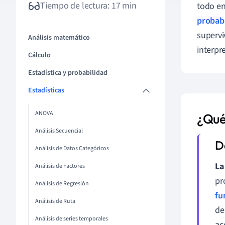
Tiempo de lectura: 17 min
todo en
probab
supervi
Análisis matemático
interpr
Cálculo
Estadística y probabilidad
Estadísticas
ANOVA
¿Qué
Análisis Secuencial
Análisis de Datos Categóricos
La
Análisis de Factores
pr
Análisis de Regresión
fu
Análisis de Ruta
de
Análisis de series temporales
ac