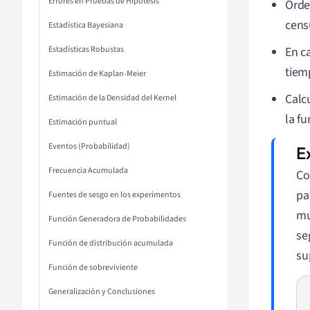
Errores en Pruebas de Hipótesis
Orde
cens
Estadística Bayesiana
Estadísticas Robustas
En c
tiem
Estimación de Kaplan-Meier
Calc
Estimación de la Densidad del Kernel
la f
Estimación puntual
Eventos (Probabilidad)
Frecuencia Acumulada
Co
pa
Fuentes de sesgo en los experimentos
mu
Función Generadora de Probabilidades
se
Función de distribución acumulada
su
Función de sobreviviente
Generalización y Conclusiones