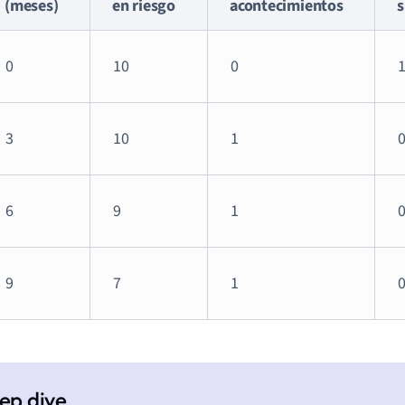
(meses)
en riesgo
acontecimientos
s
0
10
0
1
3
10
1
0
6
9
1
0
9
7
1
0