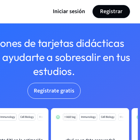
Iniciar sesión
Registrar
lones de tarjetas didácticas
 ayudarte a sobresalir en tus
estudios.
Regístrate gratis
Immunology
Cell Biology
Mo
+ Add tag
Immunology
Cell Biology
Mo