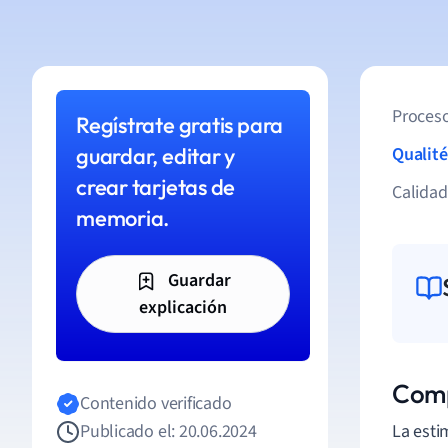
Proceso
Regístrate gratis para
guardar, editar y
Qualité
crear tarjetas de
Calida
memoria.
Guardar
explicación
Comp
Contenido verificado
Publicado el: 20.06.2024
La esti