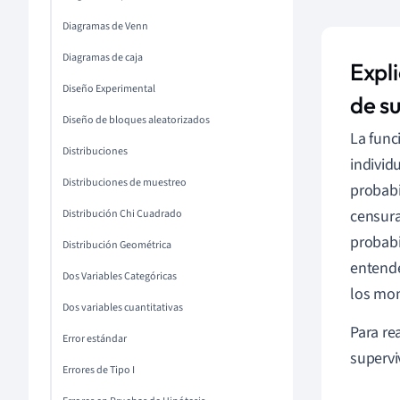
Diagramas de Venn
Diagramas de caja
Expl
Diseño Experimental
de s
Diseño de bloques aleatorizados
La func
Distribuciones
individ
Distribuciones de muestreo
probabi
censura
Distribución Chi Cuadrado
probabi
Distribución Geométrica
entend
Dos Variables Categóricas
los mom
Dos variables cuantitativas
Para re
Error estándar
supervi
Errores de Tipo I