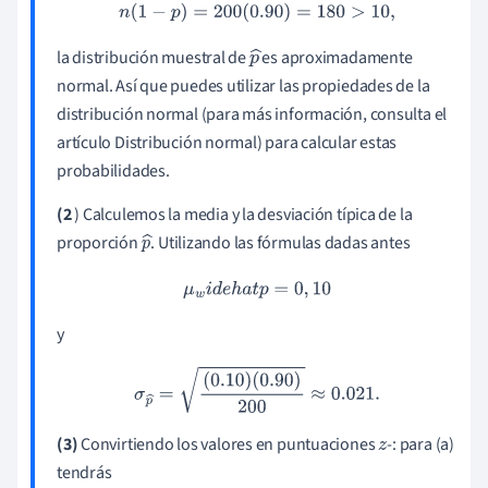
n
(
1
−
p
)
=
200
(
0.90
)
=
180
>
10
,
la distribución muestral de
es aproximadamente
p
normal. Así que puedes utilizar las propiedades de la
^
distribución normal (para más información, consulta el
artículo Distribución normal) para calcular estas
probabilidades.
(2
) Calculemos la media y la desviación típica de la
proporción
. Utilizando las fórmulas dadas antes
p
^
μ
w
i
d
e
h
a
t
p
=
0
,
10
y
σ
p
^
=
(
0.10
)
(
0.90
)
200
≈
0.021
.
(3)
Convirtiendo los valores en puntuaciones
-: para (a)
z
tendrás