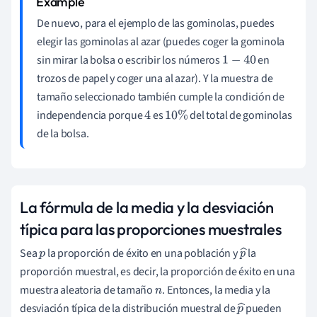
De nuevo, para el ejemplo de las gominolas, puedes
elegir las gominolas al azar (puedes coger la gominola
sin mirar la bolsa o escribir los números
en
1
−
40
trozos de papel y coger una al azar). Y la muestra de
tamaño seleccionado también cumple la condición de
independencia porque
es
del total de gominolas
4
10
%
de la bolsa.
La fórmula de la media y la desviación
típica para las proporciones muestrales
Sea
la proporción de éxito en una población y
la
p
p
proporción muestral, es decir, la proporción de éxito en una
^
muestra aleatoria de tamaño
. Entonces, la media y la
n
desviación típica de la distribución muestral de
pueden
p