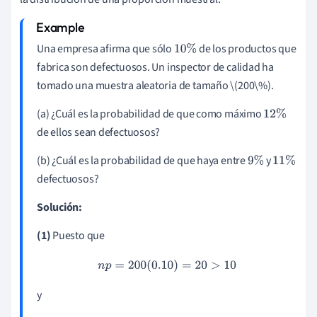
Una empresa afirma que sólo
de los productos que
10
%
fabrica son defectuosos. Un inspector de calidad ha
tomado una muestra aleatoria de tamaño \(200\%).
(a) ¿Cuál es la probabilidad de que como máximo
12
%
de ellos sean defectuosos?
(b) ¿Cuál es la probabilidad de que haya entre
y
9
%
11
%
defectuosos?
Solución:
(1)
Puesto que
n
p
=
200
(
0.10
)
=
20
>
10
y