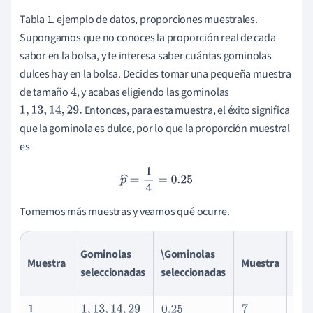
Tabla 1. ejemplo de datos, proporciones muestrales.
Supongamos que no conoces la proporción real de cada
sabor en la bolsa, y te interesa saber cuántas gominolas
dulces hay en la bolsa. Decides tomar una pequeña muestra
de tamaño
, y acabas eligiendo las gominolas
4
Entonces, para esta muestra, el éxito significa
1
,
13
,
14
,
29.
que la gominola es dulce, por lo que la proporción muestral
es
p
^
=
1
4
=
0.25
Tomemos más muestras y veamos qué ocurre.
Gominolas
\Gominolas
Gom
Muestra
Muestra
seleccionadas
seleccionadas
sel
1
1
,
13
,
14
,
29
0.25
7
3
,
2