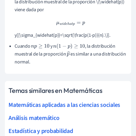
la distribución muestral de la proporción \(\widehat{p})
viene dada por
μ
w
i
d
e
h
a
t
p
=
p
y[[\sigma_{widehat{p}}=\sqrt{\frac{p(1-p)}{n}.\}].
Cuando
y
, la distribución
n
p
≥
10
n
(
1
−
p
)
≥
10
muestral de la proporción
es similar a una distribución
p
normal.
^
Temas similares en Matemáticas
Matemáticas aplicadas a las ciencias sociales
Análisis matemático
Estadística y probabilidad