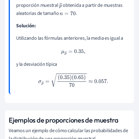
proporción muestral
obtenida a partir de muestras
p
aleatorias de tamaño
.
^
n
=
70
Solución:
Utilizando las fórmulas anteriores, la media es igual a
μ
p
^
=
0.35
,
y la desviación típica
σ
p
^
=
(
0.35
)
(
0.65
)
70
≈
0.057
.
Ejemplos de proporciones de muestra
Veamos un ejemplo de cómo calcular las probabilidades de
la distribución de una proporción muestral.