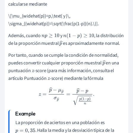
calcularse mediante
^
\[\mu_{widehat{p}}=p,\text{ y }\,
\sigma_{{widehat{p}}=\sqrt{\frac{p(1-p)}{n}.\}].
Además, cuando
y
, la distribución
n
p
≥
10
n
(
1
−
p
)
≥
10
de la proporción muestral
es aproximadamente normal.
p
^
Por tanto, cuando se cumple la condición de normalidad,
puedes convertir cualquier proporción muestral
en una
p
puntuación
-score (para más información, consulta el
z
^
artículo Puntuación
-score) mediante la fórmula
z
z
=
p
^
−
μ
p
^
σ
p
^
=
p
^
−
p
p
(
1
−
p
)
n
.
La proporción de aciertos en una población es
. Halla la media y la desviación típica de la
p
=
0
,
35