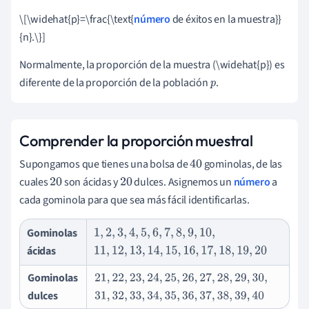
\[\widehat{p}=\frac{\text{
número
de éxitos en la muestra}}
{n}.\}]
Normalmente, la proporción de la muestra (\widehat{p}) es
diferente de la proporción de la población
.
p
Comprender la proporción muestral
Supongamos que tienes una bolsa de
gominolas, de las
40
cuales
son ácidas y
dulces. Asignemos un
número
a
20
20
cada gominola para que sea más fácil identificarlas.
Gominolas
1
,
2
,
3
,
4
,
5
,
6
,
7
,
8
,
9
,
10
,
ácidas
11
,
12
,
13
,
14
,
15
,
16
,
17
,
18
,
19
,
20
Gominolas
21
,
22
,
23
,
24
,
25
,
26
,
27
,
28
,
29
,
30
,
dulces
31
,
32
,
33
,
34
,
35
,
36
,
37
,
38
,
39
,
40