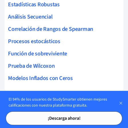
Estadísticas Robustas
Análisis Secuencial
Correlación de Rangos de Spearman
Procesos estocásticos
Función de sobreviviente
Prueba de Wilcoxon
Modelos Inflados con Ceros
El 94% de los usuarios de StudySmarter obtienen mejores
Tarjetas en
calificaciones con nuestra plataforma gratuita.
7
Proporciones
Tarjetas de estudio
Tarjetas de estudio
¡Descarga ahora!
Muestrales