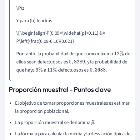
\P(z
Y para (b) tendrás
\[ \begin{align}P(0.09<\widehat{p}<0.11) &=
P\left(\frac{0.09-0.10}{0.021}
Por tanto, la probabilidad de que como máximo
de
12
%
ellos sean defectuosos es
, y la probabilidad de
0
,
8289
que haya
a
defectuosos es
.
9
%
11
%
0
,
3688
Proporción muestral - Puntos clave
El objetivo de tomar proporciones muestrales es estimar
la proporción poblacional.
La proporción muestral se denomina
.
p
^
La fórmula para calcular la media y la desviación típica de