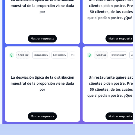
muestral de la proporción viene dada
clientes piden postre. Pre
por
50 clientes, de los cuales 
que sí pedían postre. ¿Qué 
la correcta para represen
proporción?
Mostrar respuesta
Mostrar respuesta
+ Add tag
Immunology
Cell Biology
Mo
+ Add tag
Immunology
Cell
La desviación típica de la distribución
Un restaurante quiere sab
muestral de la proporción viene dada
clientes piden postre. Pre
por
50 clientes, de los cuales 
que sí pedían postre. ¿Qué 
la correcta para represen
proporción?
Mostrar respuesta
Mostrar respuesta