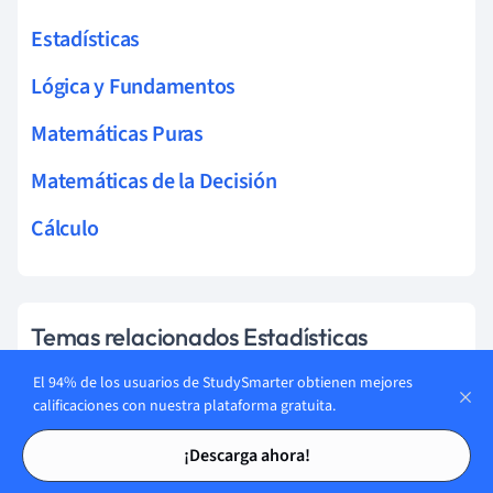
Estadísticas
Lógica y Fundamentos
Matemáticas Puras
Matemáticas de la Decisión
Cálculo
Temas relacionados Estadísticas
El 94% de los usuarios de StudySmarter obtienen mejores
Pruebas de hipótesis para dos proporciones
calificaciones con nuestra plataforma gratuita.
poblacionales
Tarjetas de estudio
Tarjetas de estudio
¡Descarga ahora!
Pruebas de hipótesis para la pendiente de un