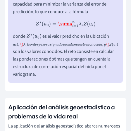
capacidad para minimizar la varianza del error de
predicción, lo que conduce a la fórmula
Z
∗
(
u
0
)
=
\suma
i
=
1
n
λ
i
Z
(
u
i
)
donde
es el valor predicho en la ubicación
Z
∗
(
u
0
)
u
0
)
,
\
son los valores conocidos. El reto consiste en calcular
(
λ
i
)
s
o
n
l
o
s
p
e
s
o
s
a
s
i
g
n
a
d
o
s
a
c
a
d
a
m
u
e
s
t
r
a
c
o
n
o
c
i
d
a
,
y
\
las ponderaciones óptimas que tengan en cuenta la
(
Z
(
u
i
)
estructura de correlación espacial definida por el
variograma.
Aplicación del análisis geoestadístico a
problemas de la vida real
La aplicación del análisis geoestadístico abarca numerosos