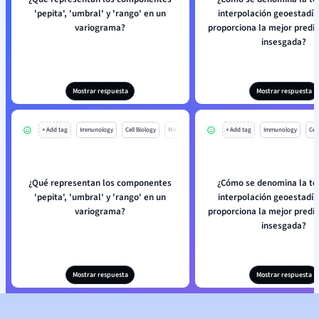
'pepita', 'umbral' y 'rango' en un
interpolación geoestadís
variograma?
proporciona la mejor predic
insesgada?
Mostrar respuesta
Mostrar respuesta
+ Add tag
Immunology
Cell Biology
Mo
+ Add tag
Immunology
Cell
¿Qué representan los componentes
¿Cómo se denomina la té
'pepita', 'umbral' y 'rango' en un
interpolación geoestadís
variograma?
proporciona la mejor predic
insesgada?
Mostrar respuesta
Mostrar respuesta