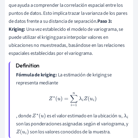
que ayuda a comprender la correlación espacial entre los
puntos de datos. Esto implica trazar la varianza de los pares
de datos frente a su distancia de separación.
Paso 3:
Kriging:
Una vez establecido el modelo de variograma, se
puede utilizar el kriging para interpolar valores en
ubicaciones no muestreadas, basándose en las relaciones
espaciales establecidas por el variograma.
Fórmula de kriging:
La estimación de kriging se
representa mediante
Z
∗
(
u
)
=
∑
i
=
1
n
λ
i
Z
(
u
i
)
, donde
es el valor estimado en la ubicación
,
Z
∗
(
u
)
u
λ
i
son las ponderaciones asignadas según el variograma, y
son los valores conocidos de la muestra.
Z
(
u
i
)