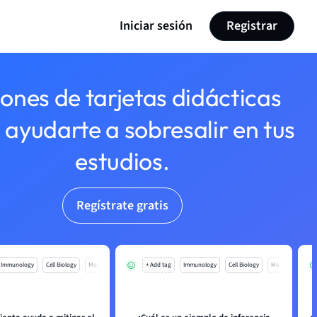
Iniciar sesión
Registrar
lones de tarjetas didácticas
 ayudarte a sobresalir en tus
estudios.
Regístrate gratis
Immunology
Cell Biology
Mo
+ Add tag
Immunology
Cell Biology
Mo