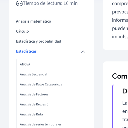
Tiempo de lectura: 16 min
compren
provoca
informa
Análisis matemático
pueden 
Cálculo
impulsa
Estadística y probabilidad
Estadísticas
ANOVA
Comp
Análisis Secuencial
Análisis de Datos Categóricos
Análisis de Factores
La
Análisis de Regresión
en
Análisis de Ruta
tr
Análisis de series temporales
en