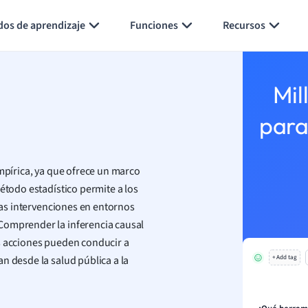
Generar tarjetas de aprendizaje
Resumir página
dos de aprendizaje
Funciones
Recursos
Mil
para
empírica, ya que ofrece un marco
étodo estadístico permite a los
 las intervenciones en entornos
Comprender la inferencia causal
s acciones pueden conducir a
n desde la salud pública a la
+ Add tag