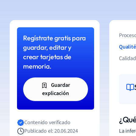
Proceso
Regístrate gratis para
guardar, editar y
Qualité
crear tarjetas de
Calida
memoria.
Guardar
explicación
¿Qué 
Contenido verificado
Publicado el: 20.06.2024
La infe