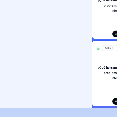
¿Qué herrami
problema
inf
M
+ Add tag
¿Qué herrami
problema
inf
M