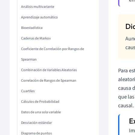
Análisis multivariante
Aprendizaje automático
Bioestadística
Aunq
Cadenas de Markov
caus
Coeficiente de Correlación por Rangos de
Spearman
Para es
Combinación de Variables Aleatorias
aleator
Correlación de Rangos de Spearman
causa d
Cuartiles
que las
Cálculos de Probabilidad
causal.
Datos de una sola variable
Desviación estándar
Im
Diagrama de puntos