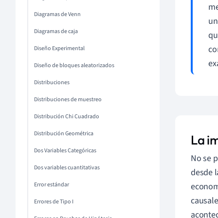
me
Diagramas de Venn
un
Diagramas de caja
qu
co
Diseño Experimental
ex
Diseño de bloques aleatorizados
Distribuciones
Distribuciones de muestreo
Distribución Chi Cuadrado
Distribución Geométrica
La im
Dos Variables Categóricas
No se p
Dos variables cuantitativas
desde l
Error estándar
economí
causale
Errores de Tipo I
aconte