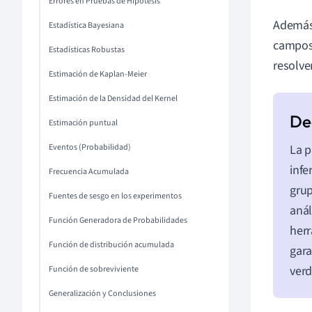
Errores en Pruebas de Hipótesis
Además,
Estadística Bayesiana
campos,
Estadísticas Robustas
resolve
Estimación de Kaplan-Meier
Estimación de la Densidad del Kernel
Estimación puntual
Eventos (Probabilidad)
La p
infe
Frecuencia Acumulada
grup
Fuentes de sesgo en los experimentos
anál
Función Generadora de Probabilidades
herr
Función de distribución acumulada
gara
verd
Función de sobreviviente
Generalización y Conclusiones