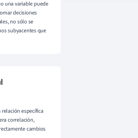
mo una variable puede
 tomar decisiones
les, no sólo se
mos subyacentes que
l
relación específica
era correlación,
directamente cambios