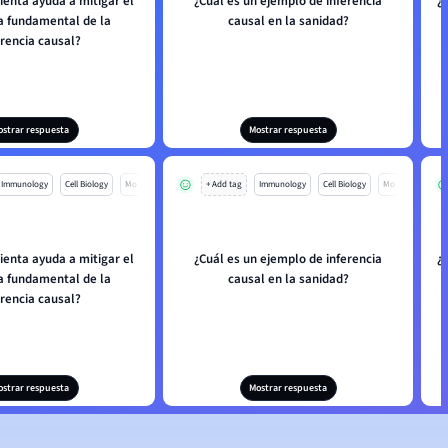
enta ayuda a mitigar el
¿Cuál es un ejemplo de inferencia
¿
 fundamental de la
causal en la sanidad?
erencia causal?
ostrar respuesta
Mostrar respuesta
Immunology
Cell Biology
Mo
+ Add tag
Immunology
Cell Biology
Mo
enta ayuda a mitigar el
¿Cuál es un ejemplo de inferencia
¿
 fundamental de la
causal en la sanidad?
erencia causal?
ostrar respuesta
Mostrar respuesta