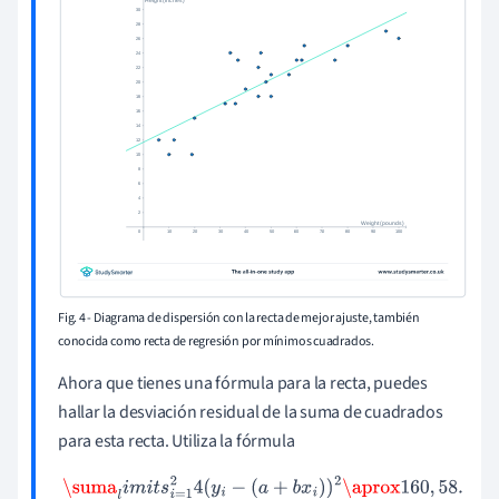
Fig. 4 - Diagrama de dispersión con la recta de mejor ajuste, también
conocida como recta de regresión por mínimos cuadrados.
Ahora que tienes una fórmula para la recta, puedes
hallar la desviación residual de la suma de cuadrados
para esta recta. Utiliza la fórmula
\suma
l
i
m
i
t
s
i
=
1
2
4
(
y
i
−
(
a
+
b
x
i
)
)
2
\aprox
160
,
58.