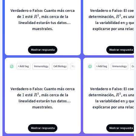
Verdadero o Falso: Cuanto más cerca
Verdadero o Falso: El coef
de
esté
, más cerca de la
determinación,
, es una
1
R
2
R
2
linealidad estarán tus datos
la variabilidad en
que
y
muestrales.
explicarse por una relaci
entre
y
.
x
y
Mostrar respuesta
Mostrar respuesta
+ Add tag
Immunology
Cell Biology
Mo
+ Add tag
Immunology
Cell
Verdadero o Falso: Cuanto más cerca
Verdadero o Falso: El coef
de
esté
, más cerca de la
determinación,
, es una
1
R
2
R
2
linealidad estarán tus datos
la variabilidad en
que
y
muestrales.
explicarse por una relaci
entre
y
.
x
y
Mostrar respuesta
Mostrar respuesta