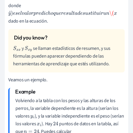
donde
y
^
)
e
s
e
l
v
a
l
o
r
p
r
e
d
i
c
h
o
q
u
e
r
e
s
u
l
t
a
d
e
s
u
s
t
i
t
u
i
r
u
n
\(
x
dado en la ecuación.
y
se llaman estadísticos de resumen, y sus
S
x
x
S
x
y
fórmulas pueden aparecer dependiendo de las
herramientas de aprendizaje que estés utilizando.
Veamos un ejemplo.
Volviendo a la tabla con los pesos y las alturas de los
perros, la variable dependiente es la altura (serían los
valores
), y la variable independiente es el peso (serían
y
i
los valores
). Hay
puntos de datos en la tabla, así
x
i
24
que
. Puedes calcular
n
=
24