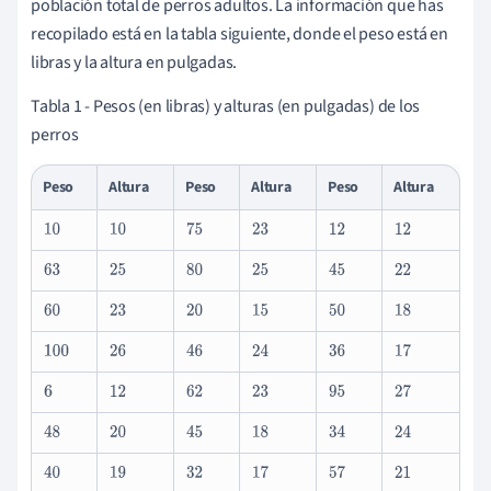
población total de perros adultos. La información que has
recopilado está en la tabla siguiente, donde el peso está en
libras y la altura en pulgadas.
Tabla 1 - Pesos (en libras) y alturas (en pulgadas) de los
perros
Peso
Altura
Peso
Altura
Peso
Altura
10
10
75
23
12
12
63
25
80
25
45
22
60
23
20
15
50
18
100
26
46
24
36
17
6
12
62
23
95
27
48
20
45
18
34
24
40
19
32
17
57
21