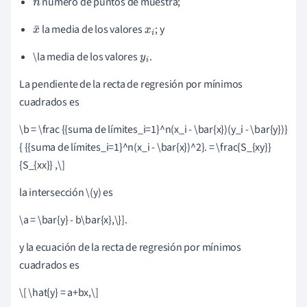
número de puntos de muestra;
n
la media de los valores
; y
x
x
i
¯
\la media de los valores
.
y
i
La pendiente de la recta de regresión por mínimos
cuadrados es
\b = \frac {{suma de límites_i=1}^n(x_i - \bar{x})(y_i - \bar{y})}
{ {{suma de límites_i=1}^n(x_i - \bar{x})^2}. = \frac{S_{xy}}
{S_{xx}} ,\]
la intersección \(y) es
\a = \bar{y} - b\bar{x},\}].
y la ecuación de la recta de regresión por mínimos
cuadrados es
\[ \hat{y} = a+bx,
\
]