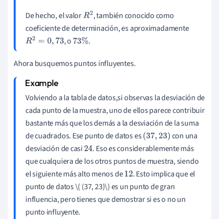
De hecho, el valor
, también conocido como
R
2
coeficiente de determinación, es aproximadamente
, o
.
R
2
=
0
,
73
73
%
Ahora busquemos puntos influyentes.
Volviendo a la tabla de datos,
si observas la desviación de
cada punto de la muestra, uno de ellos parece contribuir
bastante más que los demás a la desviación de la suma
de cuadrados. Ese punto de datos es
con una
(
37
,
23
)
desviación de casi
. Eso es considerablemente más
24
que cualquiera de los otros puntos de muestra, siendo
el siguiente más alto menos de
. Esto implica que el
12
punto de datos
\
( (37, 23)\)
es un punto de gran
influencia, pero tienes que demostrar si es o no un
punto influyente.