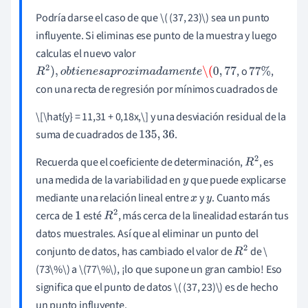
Podría darse el caso de que
\( (37
, 23)\)
sea un punto
influyente. Si eliminas ese punto de la muestra y luego
calculas el nuevo valor
, o
,
R
2
)
,
o
b
t
i
e
n
e
s
a
p
r
o
x
i
m
a
d
a
m
e
n
t
e
\(
0
,
77
77
%
con una recta de regresión por mínimos cuadrados de
\[\hat{y} = 11,31 + 0,18x,
\
] y una desviación residual de la
suma de cuadrados de
.
135
,
36
Recuerda que el coeficiente de determinación,
, es
R
2
una medida de la variabilidad en
que puede explicarse
y
mediante una relación lineal entre
y
. Cuanto más
x
y
cerca de
esté
, más cerca de la linealidad estarán tus
1
R
2
datos muestrales. Así que al eliminar un punto del
conjunto de datos, has cambiado el valor de
de
\
R
2
(73\%\)
a
\
(77\%\), ¡lo que supone un gran cambio! Eso
significa que el punto de datos
\
( (37, 23)\)
es de hecho
un punto influyente.