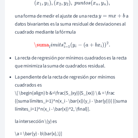
(
x
1
,
y
1
)
,
(
x
2
,
y
2
)
,
p
u
n
t
o
s
(
x
n
,
y
n
)
,
una forma de medir el ajuste de una recta
a
y
=
m
x
+
b
datos bivariantes es la suma residual de desviaciones al
cuadrado mediante la fórmula
\suma
l
i
m
i
t
s
i
=
1
n
(
y
i
−
(
a
+
b
x
i
)
)
2
.
La recta de regresión por mínimos cuadrados es la recta
que minimiza la suma de cuadrados residual.
La pendiente de la recta de regresión por mínimos
cuadrados es
\[ \begin{align} b &=\frac{S_{xy}}{S_{xx}}
\
& = \frac
{{suma límites_i=1}^n(x_i - \bar{x})(y_i - \bar{y})}{ {{suma
límites_i=1}^n(x_i - \bar{x})^2, \final}].
la intersección \(y) es
\a = \bar{y} - b\bar{x},\}]