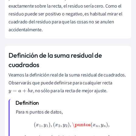
exactamente sobre la recta, el residuo sería cero. Como el
residuo puede ser positivo o negativo, es habitual mirar el
cuadrado del residuo para que las cosas no se anulen
accidentalmente.
Definición de la suma residual de
cuadrados
Veamos la definición real de la suma residual de cuadrados.
Observarás que puede definirse para cualquier recta
, no sólo para la recta de mejor ajuste.
y
=
a
+
b
x
Para
puntos de datos,
n
(
x
1
,
y
1
)
,
(
x
2
,
y
2
)
,
\puntos
(
x
n
,
y
n
)
,