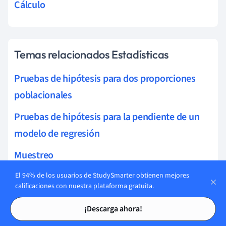
Cálculo
Temas relacionados Estadísticas
Pruebas de hipótesis para dos proporciones
poblacionales
Pruebas de hipótesis para la pendiente de un
modelo de regresión
Muestreo
Tipos de datos en estadísticas
El 94% de los usuarios de StudySmarter obtienen mejores
calificaciones con nuestra plataforma gratuita.
Interpretación de datos
Tarjetas de estudio
Tarjetas de estudio
¡Descarga ahora!
Medidas Estadísticas