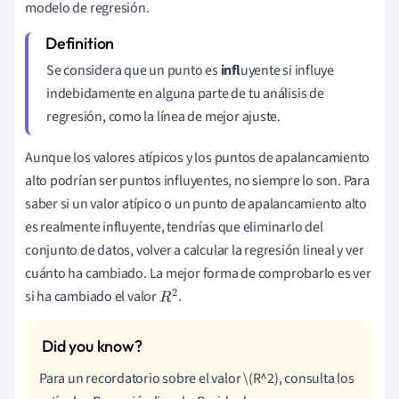
modelo de regresión.
Se considera que un punto es
infl
uyente
si influye
indebidamente en alguna parte de tu análisis de
regresión, como la línea de mejor ajuste.
Aunque los valores atípicos y los puntos de apalancamiento
alto podrían ser puntos influyentes, no siempre lo son. Para
saber si un valor atípico o un punto de apalancamiento alto
es realmente influyente, tendrías que eliminarlo del
conjunto de datos, volver a calcular la regresión lineal y ver
cuánto ha cambiado. La mejor forma de comprobarlo es ver
si ha cambiado el valor
.
R
2
Para un recordatorio sobre el valor \(R^2), consulta los