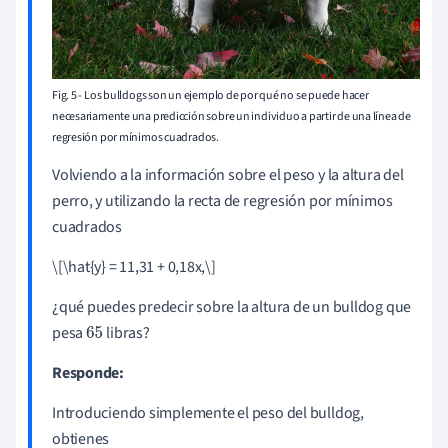
Fig. 5 - Los bulldogs son un ejemplo de por qué no se puede hacer
necesariamente una predicción sobre un individuo a partir de una línea de
regresión por mínimos cuadrados.
Volviendo a la información sobre el peso y la altura del
perro, y utilizando la recta de regresión por mínimos
cuadrados
\[\hat{y} = 11,31 + 0,18x,
\
]
¿qué puedes predecir sobre la altura de un bulldog que
pesa
libras?
65
Responde:
Introduciendo simplemente el peso del bulldog,
obtienes