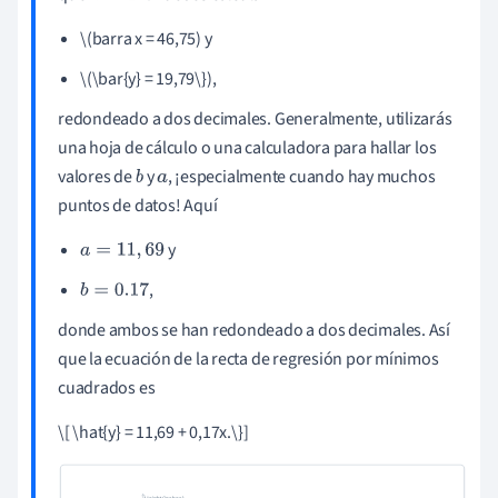
\(barra x = 46,75) y
\(\bar{y} = 19,79\}),
redondeado a dos decimales. Generalmente, utilizarás
una hoja de cálculo o una calculadora para hallar los
valores de
y
, ¡especialmente cuando hay muchos
b
a
puntos de datos! Aquí
y
a
=
11
,
69
,
b
=
0.17
donde ambos se han redondeado a dos decimales. Así
que la ecuación de la recta de regresión por mínimos
cuadrados es
\[ \hat{y} = 11,69 + 0,17x.\}]