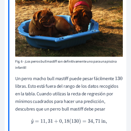
Fig. 6 - ¡Los perros bull mastiff son definitivamente uno para una piscina
infantil!
Un perro macho bull mastiff puede pesar fácilmente
130
libras. Esto está fuera del rango de los datos recogidos
en la tabla. Cuando utilizas la recta de regresión por
mínimos cuadrados para hacer una predicción,
descubres que un perro bull mastiff debe pesar
y
^
=
11
,
31
+
0
,
18
(
130
)
=
34
,
71
in
,