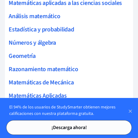
Matemáticas aplicadas a las ciencias sociales
Análisis matemático
Estadística y probabilidad
Números y álgebra
Geometría
Razonamiento matemático
Matemáticas de Mecánica
Matemáticas Aplicadas
El 94% de los usuarios de StudySmarter obtienen mejores
Física Teórica y Matemática
calificaciones con nuestra plataforma gratuita.
Matemáticas Discretas
Tarjetas de estudio
Tarjetas de estudio
¡Descarga ahora!
Estadísticas