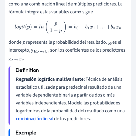
como una combinación lineal de múltiples predictores. La
fórmula integra estas variables como sigue
l
o
g
i
t
(
p
)
=
l
n
(
p
1
−
p
)
=
b
0
+
b
1
x
1
+
.
.
.
+
b
n
x
n
donde
p
representa la probabilidad del resultado,
es el
b0
intercepto, y
, ...,
son los coeficientes de los predictores
b1
bn
, ...,
.
x1
xn
Regresión logística multivariante:
Técnica de análisis
estadístico utilizada para predecir el resultado de una
variable dependiente binaria a partir de dos o más
variables independientes. Modela las probabilidades
logarítmicas de la probabilidad del resultado como una
combinación lineal
de los predictores.