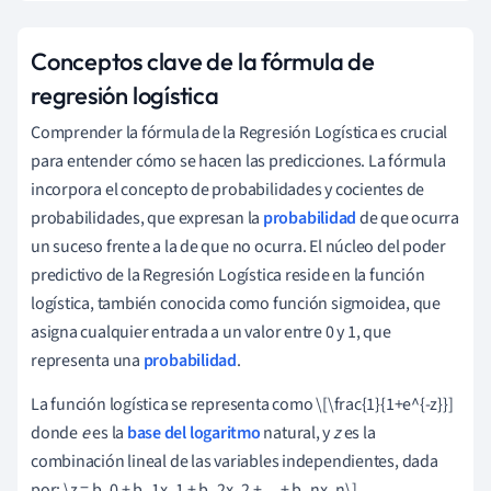
Conceptos clave de la fórmula de
regresión logística
Comprender la fórmula de la Regresión Logística es crucial
para entender cómo se hacen las predicciones. La fórmula
incorpora el concepto de probabilidades y cocientes de
probabilidades, que expresan la
probabilidad
de que ocurra
un suceso frente a la de que no ocurra. El núcleo del poder
predictivo de la Regresión Logística reside en la función
logística, también conocida como función sigmoidea, que
asigna cualquier entrada a un valor entre 0 y 1, que
representa una
probabilidad
.
La función logística se representa como \[\frac{1}{1+e^{-z}}]
donde
e
es la
base del logaritmo
natural, y
z
es la
combinación lineal de las variables independientes, dada
por: \z = b_0 + b_1x_1 + b_2x_2 + ... + b_nx_n\].