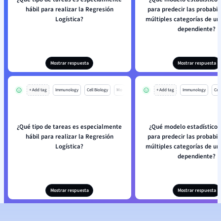
hábil para realizar la Regresión
para predecir las probabil
Logística?
múltiples categorías de un
dependiente?
Mostrar respuesta
Mostrar respuesta
+ Add tag
Immunology
Cell Biology
Mo
+ Add tag
Immunology
Cell
¿Qué tipo de tareas es especialmente
¿Qué modelo estadístico s
hábil para realizar la Regresión
para predecir las probabil
Logística?
múltiples categorías de un
dependiente?
Mostrar respuesta
Mostrar respuesta