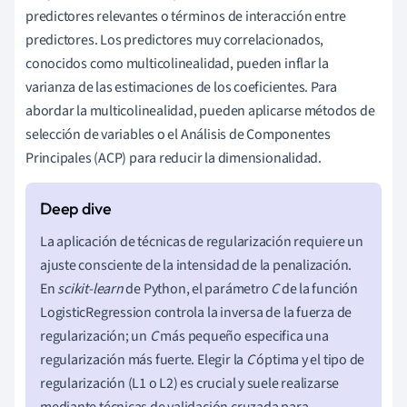
predictores relevantes o términos de interacción entre
predictores. Los predictores muy correlacionados,
conocidos como multicolinealidad, pueden inflar la
varianza de las estimaciones de los coeficientes. Para
abordar la multicolinealidad, pueden aplicarse métodos de
selección de variables o el Análisis de Componentes
Principales (ACP) para reducir la dimensionalidad.
La aplicación de técnicas de regularización requiere un
ajuste consciente de la intensidad de la penalización.
En
scikit-learn
de Python, el parámetro
C
de la función
LogisticRegression controla la inversa de la fuerza de
regularización; un
C
más pequeño especifica una
regularización más fuerte. Elegir la
C
óptima y el tipo de
regularización (L1 o L2) es crucial y suele realizarse
mediante técnicas de validación cruzada para