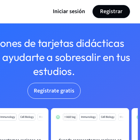
Iniciar sesión
Registrar
lones de tarjetas didácticas
 ayudarte a sobresalir en tus
estudios.
Regístrate gratis
Immunology
Cell Biology
Mo
+ Add tag
Immunology
Cell Biology
Mo