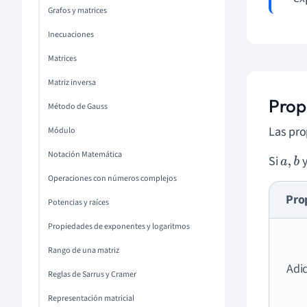
Grafos y matrices
Inecuaciones
Matrices
Matriz inversa
Prop
Método de Gauss
Las pro
Módulo
Notación Matemática
Si
a
,
b
Operaciones con números complejos
Pro
Potencias y raíces
Propiedades de exponentes y logaritmos
Rango de una matriz
Adi
Reglas de Sarrus y Cramer
Representación matricial