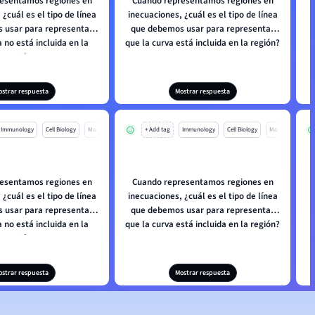
esentamos regiones en
Cuando representamos regiones en
U
 ¿cuál es el tipo de línea
inecuaciones, ¿cuál es el tipo de línea
 usar para representar
que debemos usar para representar
a no está incluida en la
que la curva está incluida en la región?
región?
ostrar respuesta
Mostrar respuesta
Immunology
Cell Biology
Mo
+ Add tag
Immunology
Cell Biology
Mo
esentamos regiones en
Cuando representamos regiones en
U
 ¿cuál es el tipo de línea
inecuaciones, ¿cuál es el tipo de línea
 usar para representar
que debemos usar para representar
a no está incluida en la
que la curva está incluida en la región?
región?
ostrar respuesta
Mostrar respuesta