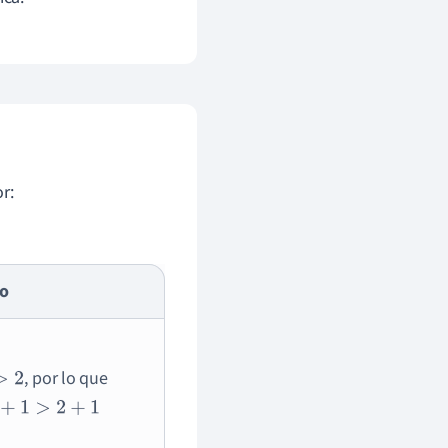
r:
o
, por lo que
2
+
1
>
2
+
1