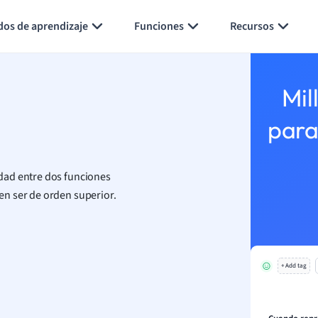
Generar tarjetas de aprendizaje
Resumir página
dos de aprendizaje
Funciones
Recursos
Mil
para
dad entre dos funciones
en ser de orden superior.
+ Add tag