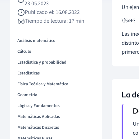
23.05.2023
Un ejem
Publicado el: 16.08.2022
\[5x+3
Tiempo de lectura: 17 min
Las ine
Análisis matemático
distin
primero
Cálculo
Estadística y probabilidad
Estadísticas
Física Teórica y Matemática
La d
Geometría
Lógica y Fundamentos
Matemáticas Aplicadas
U
Matemáticas Discretas
co
Matemáticas Puras