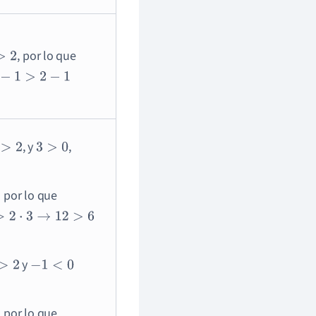
, por lo que
2
−
1
>
2
−
1
, y
,
>
2
3
>
0
por lo que
3
→
12
>
6
y
2
−
1
<
0
por lo que