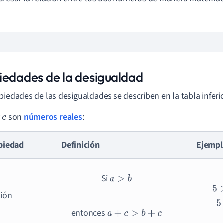
iedades de la desigualdad
piedades de las desigualdades se describen en la tabla inferio
y
son
números reales
:
c
piedad
Definición
Ejempl
Si
a
>
b
5
>
ción
5
entonces
a
+
c
>
b
+
c