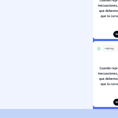
Cuando repr
inecuaciones,
que debemos
que la curv
M
+ Add tag
Cuando repr
inecuaciones,
que debemos
que la curv
M