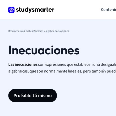
Conteni
Resumenes
Matemáticas
Números y álgebra
Inecuaciones
Inecuaciones
Las inecuaciones
son expresiones que establecen una desigual
algebraicas, que son normalmente lineales, pero también pued
Pruéablo tú mismo