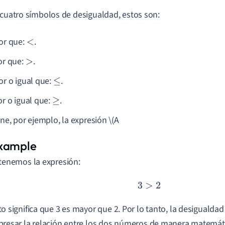
 cuatro símbolos de desigualdad, estos son:
r que:
.
<
r que:
.
>
r o igual que:
.
≤
r o igual que:
.
≥
ene, por ejemplo, la expresión \(A
 tenemos la expresión:
3
>
2
to significa que 3 es mayor que 2. Por lo tanto, la desiguald
presar la relación entre los dos números de manera matemát