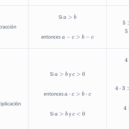
Si
a
>
b
5
>
tracción
5
entonces
a
−
c
>
b
−
c
4
Si
y
a
>
b
c
>
0
4
·
3
>
2
·
entonces
a
·
c
>
b
·
c
iplicación
4
>
Si
y
a
>
b
c
<
0