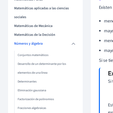
Existen
Matemáticas aplicadas a las ciencias
sociales
meno
Matemáticas de Mecánica
mayo
Matemáticas de la Decisión
meno
Números y álgebra
mayo
Conjuntos matemáticos
Si se ti
Desarrollo de un determinante por los
elementos de una línea
Si
Determinantes
Eliminación gaussiana
Factorización de polinomios
Es
Fracciones algebraicas
ex