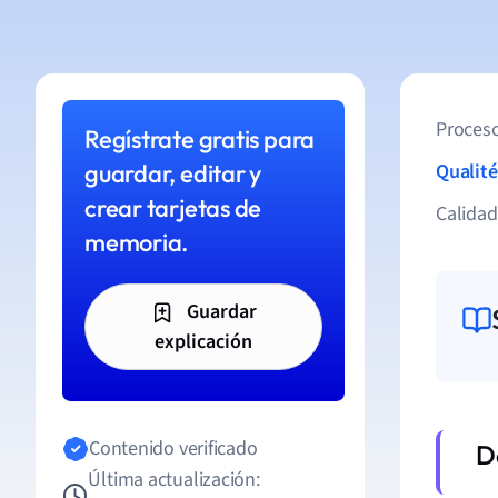
Proceso
Regístrate gratis para
guardar, editar y
Qualité
crear tarjetas de
Calida
memoria.
Guardar
explicación
Contenido verificado
Última actualización: