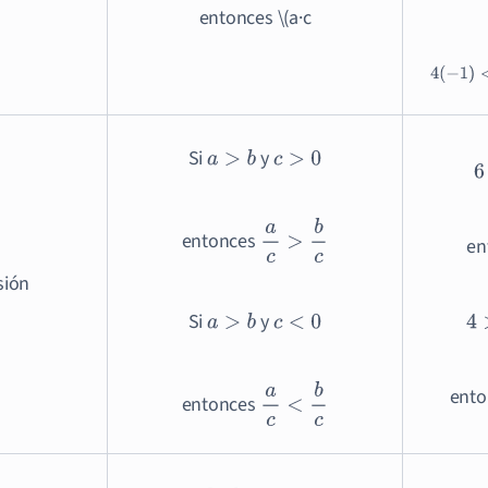
entonces \(a·c
4
(
−
1
)
<
Si
y
a
>
b
c
>
0
6
entonces
a
c
>
b
c
en
sión
Si
y
a
>
b
c
<
0
4
>
ento
entonces
a
c
<
b
c