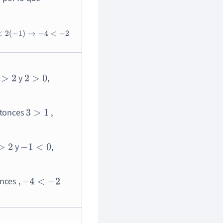
2
(
−
1
)
→
−
4
<
−
2
y
,
>
2
2
>
0
tonces
,
3
>
1
y
,
2
−
1
<
0
nces ,
−
4
<
−
2