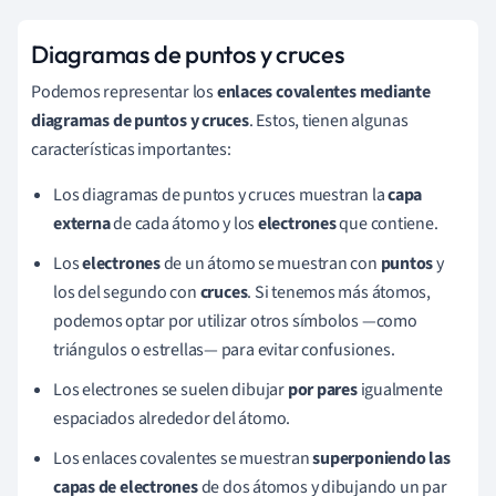
Diagramas de puntos y cruces
Podemos representar los
enlaces covalentes mediante
diagramas de puntos y cruces
. Estos, tienen algunas
características importantes:
Los diagramas de puntos y cruces muestran la
capa
externa
de cada átomo y los
electrones
que contiene.
Los
electrones
de un átomo se muestran con
puntos
y
los del segundo con
cruces
. Si tenemos más átomos,
podemos optar por utilizar otros símbolos —como
triángulos o estrellas— para evitar confusiones.
Los electrones se suelen dibujar
por pares
igualmente
espaciados alrededor del átomo.
Los enlaces covalentes se muestran
superponiendo las
capas de electrones
de dos átomos y dibujando un par