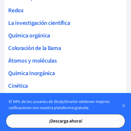
Redox
La investigación científica
Química orgánica
Coloración de la llama
Átomos y moléculas
Química Inorgánica
Cinética
La Atmósfera de la Tierra
El 94% de los usuarios de StudySmarter obtienen mejores
calificaciones con nuestra plataforma gratuita.
Química Nuclear
Tarjetas de estudio
Tarjetas de estudio
¡Descarga ahora!
Hacer Mediciones