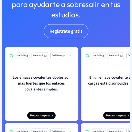
para ayudarte a sobresalir en tus
estudios.
Regístrate gratis
+ Add tag
Immunology
Cell Biology
Mo
+ Add tag
Immunology
Cell
Los enlaces covalentes dobles son
En un enlace covalente ap
más fuertes que los enlaces
cargas está disdribuidas 
covalentes simples.
Mostrar respuesta
Mostrar respuesta
+ Add tag
Immunology
Cell Biology
Mo
+ Add tag
Immunology
Cell