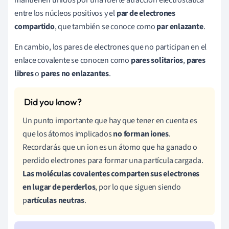
entre los núcleos positivos y el
par de electrones
compartido
, que también se conoce como
par enlazante
.
En cambio, los pares de electrones que no participan en el
enlace covalente se conocen como
pares solitarios
,
pares
libres
o
pares no enlazantes
.
Un punto importante que hay que tener en cuenta es
que los átomos implicados
no forman iones
.
Recordarás que un ion es un átomo que ha ganado o
perdido electrones para formar una partícula cargada.
Las moléculas covalentes comparten sus electrones
en lugar de perderlos
, por lo que siguen siendo
p
artículas neutras
.