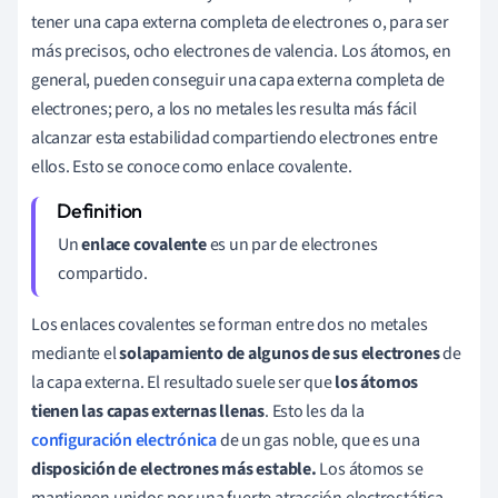
tener una capa externa completa de electrones o, para ser
más precisos, ocho electrones de valencia. Los átomos, en
general, pueden conseguir una capa externa completa de
electrones; pero, a los no metales les resulta más fácil
alcanzar esta estabilidad compartiendo electrones entre
ellos. Esto se conoce como enlace covalente.
Un
enlace covalente
es un par de electrones
compartido.
Los enlaces covalentes se forman entre dos no metales
mediante el
solapamiento de algunos de sus electrones
de
la capa externa. El resultado suele ser que
los átomos
tienen las capas
externa
s llenas
. Esto les da la
configuración electrónica
de un gas noble, que es una
disposición de electrones más estable.
Los átomos se
mantienen unidos por una fuerte atracción electrostática