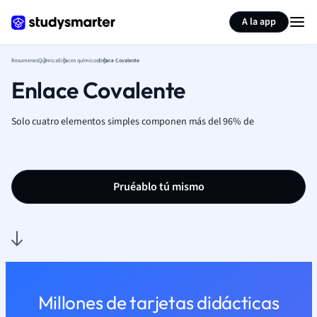
Generar tarjetas de aprendizaje
Resumir página
A la app
Resumenes
Química
Enlaces químicos
Enlace Covalente
Enlace Covalente
Solo cuatro elementos simples componen más del 96% de
Pruéablo tú mismo
Millones de tarjetas didácticas