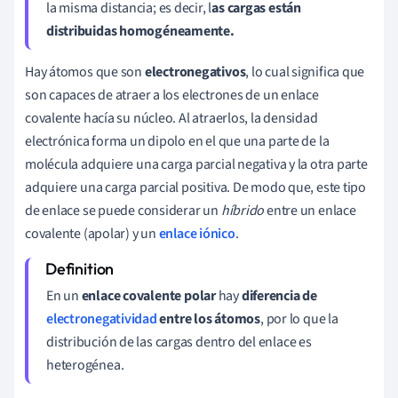
la misma distancia; es decir, l
as cargas están
distribuidas homogéneamente.
Hay átomos que son
electronegativos
, lo cual significa que
son capaces de atraer a los electrones de un enlace
covalente hacía su núcleo. Al atraerlos, la densidad
electrónica forma un dipolo en el que una parte de la
molécula adquiere una carga parcial negativa y la otra parte
adquiere una carga parcial positiva. De modo que, este tipo
de enlace se puede considerar un
híbrido
entre un enlace
covalente (apolar) y un
enlace iónico
.
En un
enlace covalente polar
hay
diferencia de
electronegatividad
entre los átomos
, por lo que la
distribución de las cargas dentro del enlace es
heterogénea.