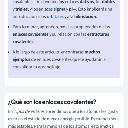
covalentes —incluyendo los enlaces
dativos
, los
dobles
y
triples
, y los enlaces
sigma
y
pi—
. Esto implicará una
introducción a los
orbitales
y a la
hibridación
.
Para terminar, aprenderemos las propiedades de los
enlaces covalentes
y su relación con las
estructuras
covalentes
.
A lo largo de este artículo, encontrarás
muchos
ejemplos
de enlaces covalentes que te ayudarán a
consolidar tu aprendizaje.
¿Qué son los enlaces covalentes?
En
Tipos de enlaces
aprendimos que a los átomos les gusta
estar en el estado de menor energía posible. Es cuando son
más estables. Para la mayoría de los átomos, esto implica