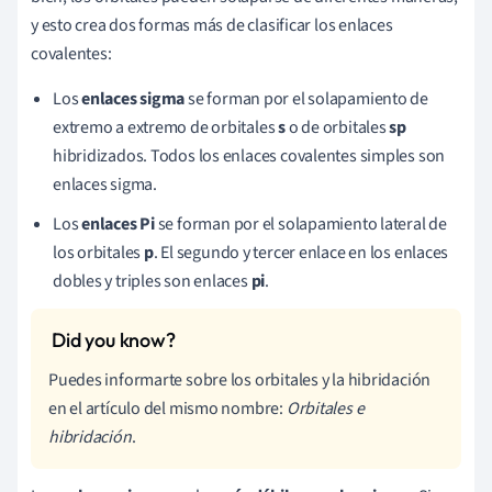
y esto crea dos formas más de clasificar los enlaces
covalentes:
Los
enlaces sigma
se forman por el solapamiento de
extremo a extremo de orbitales
s
o de orbitales
sp
hibridizados. Todos los enlaces covalentes simples son
enlaces sigma.
Los
enlaces Pi
se forman por el solapamiento lateral de
los orbitales
p
. El segundo y tercer enlace en los enlaces
dobles y triples son enlaces
pi
.
Puedes informarte sobre los orbitales y la hibridación
en el artículo del mismo nombre:
Orbitales
e
hibridación
.