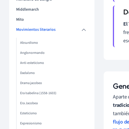
Middlemarch
Mito
El
Movimientos literarios
fr
es
Absurdismo
Anglonormando
Anti-esteticismo
Dadaísmo
Drama jacobeo
Gene
Era Isabelina (1558-1603)
Aparte 
Era Jacobea
tradici
también
Esteticismo
flujo d
Expresionismo