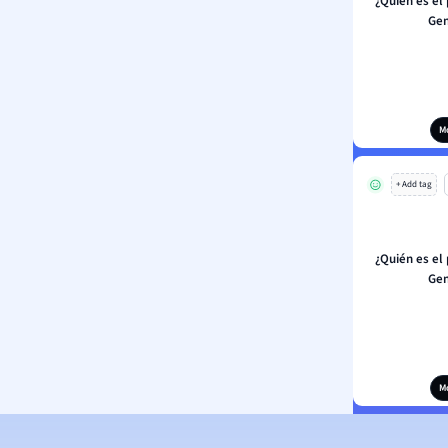
¿Quién es el
Gen
M
+ Add tag
¿Quién es el
Gen
M