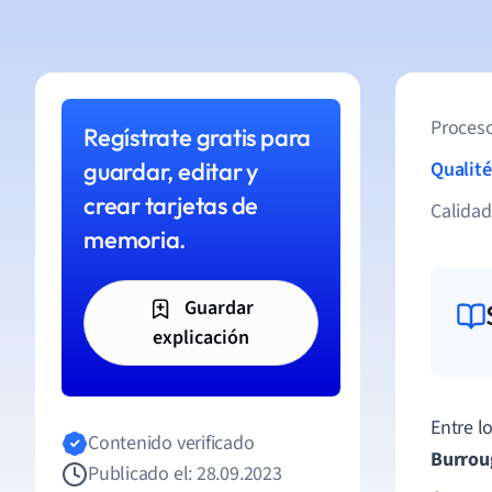
Proceso
Regístrate gratis para
guardar, editar y
Qualité
crear tarjetas de
Calida
memoria.
Guardar
explicación
Entre l
Contenido verificado
Burrou
Publicado el: 28.09.2023