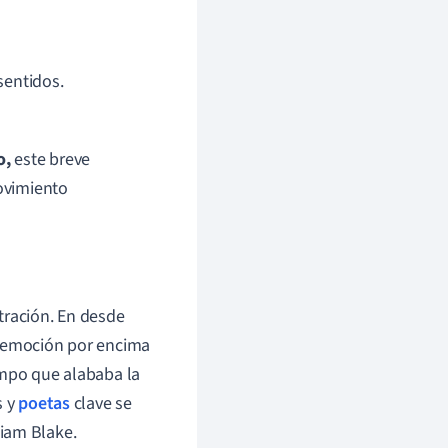
sentidos.
o,
este breve
movimiento
tración.
En
desde
 emoción por encima
iempo que alababa la
s y
poetas
clave se
iam Blake.