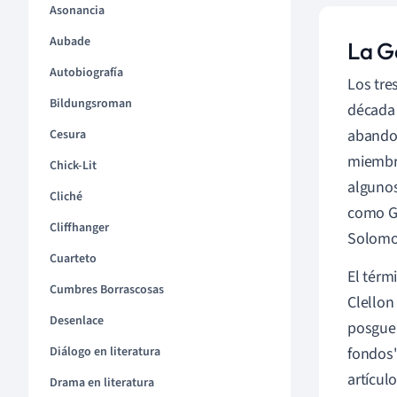
Asonancia
Aubade
La G
Autobiografía
Los tre
Bildungsroman
década 
abandon
Cesura
miembro
Chick-Lit
algunos
Cliché
como Ga
Cliffhanger
Solomon
Cuarteto
El térm
Cumbres Borrascosas
Clellon
Desenlace
posguer
Diálogo en literatura
fondos"
artícul
Drama en literatura