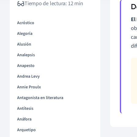
Tiempo de lectura: 12 min
El
Acróstico
ob
Alegoría
ca
Alusión
di
Analepsis
Anapesto
Andrea Levy
Annie Proulx
Antagonista en literatura
Antítesis
Anáfora
Arquetipo