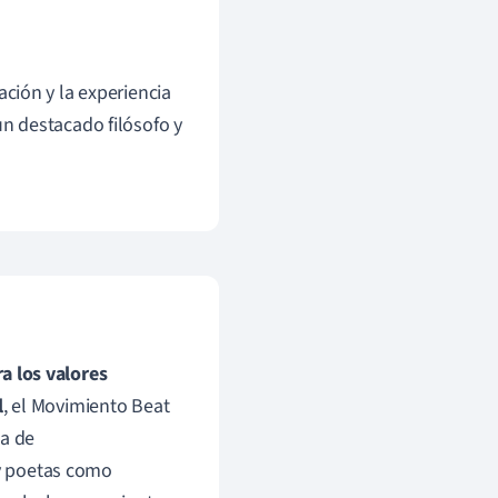
ción y la experiencia
n destacado filósofo y
ra los valores
l
, el Movimiento Beat
sa de
 y poetas como