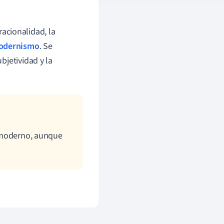
acionalidad, la
odernismo
. Se
ubjetividad y la
.
smoderno, aunque