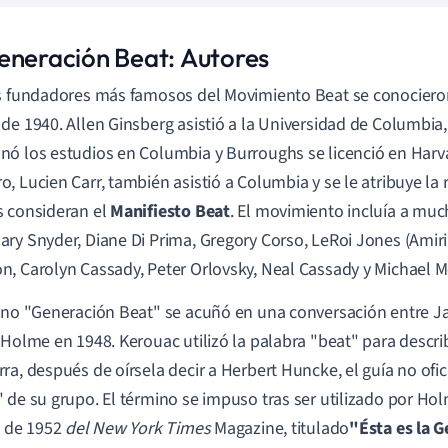
eneración Beat: Autores
s fundadores más famosos del Movimiento Beat se conociero
de 1940. Allen Ginsberg asistió a la Universidad de Columbia
ó los estudios en Columbia y Burroughs se licenció en Harv
, Lucien Carr, también asistió a Columbia y se le atribuye la
 consideran el
Manifiesto Beat
. El movimiento incluía a muc
ry Snyder, Diane Di Prima, Gregory Corso, LeRoi Jones (Amiri 
, Carolyn Cassady, Peter Orlovsky, Neal Cassady y Michael M
ino "Generación Beat" se acuñó en una conversación entre J
 Holme en 1948. Kerouac utilizó la palabra "beat" para descri
ra, después de oírsela decir a Herbert Huncke, el guía no ofic
 de su grupo. El término se impuso tras ser utilizado por Ho
o de 1952
del New York Times
Magazine, titulado
"Ésta es la 