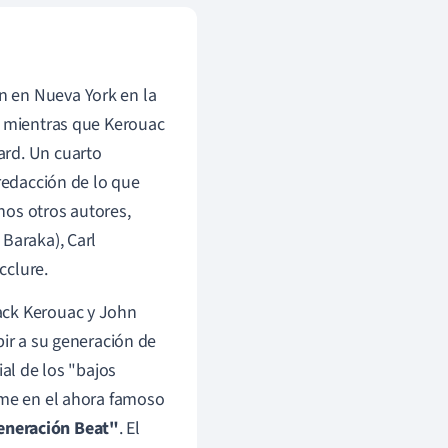
n en Nueva York en la
, mientras que Kerouac
ard. Un cuarto
 redacción de lo que
hos otros autores,
Baraka), Carl
cclure.
ack Kerouac y John
bir a su generación de
ial de los "bajos
lme en el ahora famoso
Generación Beat"
. El