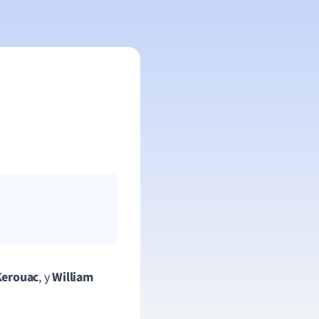
Kerouac
,
y
William