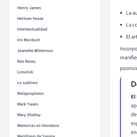
Henry James
La a
Herman Hesse
La c
Intertextualidad
El a
Iris Murdoch
Incorp
Jeanette Winterson
manifie
Ken Kesey
posmode
Limerick
Lo sublime
Malapropismo
El
Mark Twain
ap
de
Mary Shelley
es
Memorias en literatura
en
Meridiano de Sangre