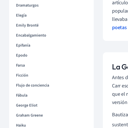
artícul
Dramaturgos
popular
Elegía
llevaba
Emily Brontë
poetas
Encabalgamiento
Epifanía
Epodo
La G
Farsa
Ficción
Antes d
Carr es
Flujo de conciencia
que el 
Fábula
versión
George Eliot
Bautiza
Graham Greene
sustent
Haiku