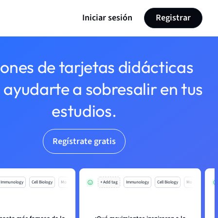
Iniciar sesión
Registrar
lones de tarjetas didácticas
 ayudarte a sobresalir en tus
estudios.
Regístrate gratis
Immunology
Cell Biology
Mo
+ Add tag
Immunology
Cell Biology
Mo