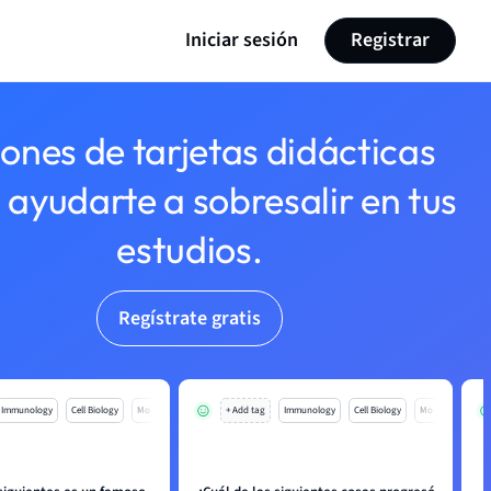
Iniciar sesión
Registrar
lones de tarjetas didácticas
 ayudarte a sobresalir en tus
estudios.
Regístrate gratis
Immunology
Cell Biology
Mo
+ Add tag
Immunology
Cell Biology
Mo