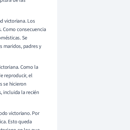
ptura de las
d victoriana. Los
os. Como consecuencia
omésticas. Se
us maridos, padres y
ictoriana. Como la
e reproducir, el
 se hicieron
incluida la recién
odo victoriano. Por
ica. Esto queda