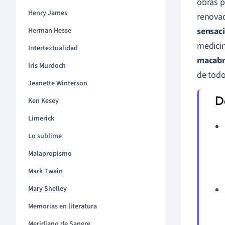
obras p
Henry James
renovad
sensac
Herman Hesse
medicin
Intertextualidad
macab
Iris Murdoch
de todo
Jeanette Winterson
Ken Kesey
Limerick
Lo sublime
Malapropismo
Mark Twain
Mary Shelley
Memorias en literatura
Meridiano de Sangre