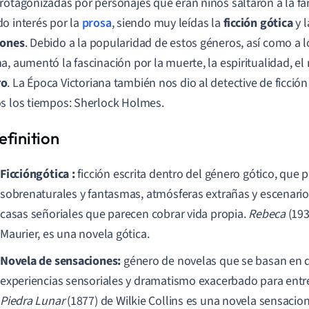
rotagonizadas por personajes que eran niños saltaron a la 
o interés por la
prosa
, siendo muy leídas la
ficción gótica
y 
iones
. Debido a la popularidad de estos géneros, así como a l
a, aumentó la fascinación por la muerte, la espiritualidad, el 
ro
. La Época Victoriana también nos dio al detective de ficció
s los tiempos: Sherlock Holmes.
Ficción
gótica
:
ficción escrita dentro del género gótico, que 
sobrenaturales y fantasmas, atmósferas extrañas y escenar
casas señoriales que parecen cobrar vida propia.
Rebeca
(193
Maurier, es una novela gótica.
Novela de sensaciones:
género de novelas que se basan en 
experiencias sensoriales y dramatismo exacerbado para entr
Piedra Lunar
(1877) de Wilkie Collins es una novela sensacion