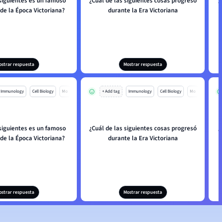
 siguientes es un famoso
¿Cuál de las siguientes cosas progresó
¿
de la Época Victoriana?
durante la Era Victoriana
ostrar respuesta
Mostrar respuesta
Immunology
Cell Biology
Mo
+ Add tag
Immunology
Cell Biology
Mo
 siguientes es un famoso
¿Cuál de las siguientes cosas progresó
¿
de la Época Victoriana?
durante la Era Victoriana
ostrar respuesta
Mostrar respuesta