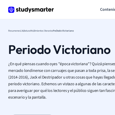
Conteni
Resumenes
Literatura
Movimientos literarios
Periodo Victoriano
Periodo Victoriano
¿En qué piensas cuando oyes "época victoriana"? Quizá pienses
mercado londinense con carruajes que pasan a toda prisa, la ser
(2014-2016), Jack el Destripador u otras cosas que hayas llegado
periodo victoriano. Echemos un vistazo a algunas de las caracter
para averiguar por qué los lectores y el público siguen tan fasci
escenario y la pantalla.