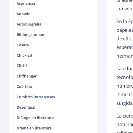
la adhe
Asonancia
conven
Aubade
En la É
Autobiografía
papeles
Bildungsroman
de ello
Cesura
esperab
herman
Chick-Lit
Cliché
La educ
Cliffhanger
tecnolo
número 
Cuarteto
inmensa
Cumbres Borrascosas
surgida
Desenlace
La cien
Diálogo en literatura
otra pa
Drama en literatura