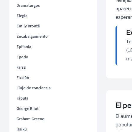
refleja
Dramaturgos
aparece
Elegía
esperan
Emily Brontë
Encabalgamiento
Te
Epifanía
(1
Epodo
ma
Farsa
Ficción
Flujo de conciencia
Fábula
El pe
George Eliot
El aume
Graham Greene
popular
Haiku