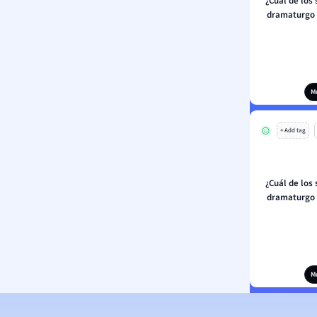
¿Cuál de los
dramaturgo 
M
+ Add tag
¿Cuál de los
dramaturgo 
M