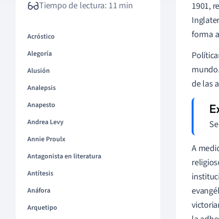
Tiempo de lectura: 11 min
1901, r
Inglate
forma 
Acróstico
Alegoría
Polític
mundo. 
Alusión
de las 
Analepsis
Anapesto
Andrea Levy
Se
Annie Proulx
A medid
Antagonista en literatura
religio
Antítesis
institu
evangél
Anáfora
victori
Arquetipo