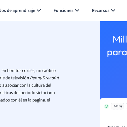
Generar tarjetas de aprendizaje
Resumir página
dos de aprendizaje
Funciones
Recursos
Mil
para
 en bonitos corsés, un caótico
ie de televisión
Penny Dreadful
 a asociar con la cultura del
ísticas del periodo victoriano
nados con él en la página, el
+ Add tag