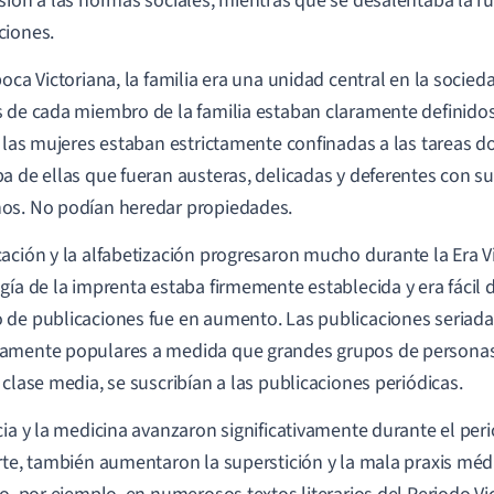
sión a las normas sociales, mientras que se desalentaba la ru
ciones.
poca Victoriana, la familia era una unidad central en la socieda
 de cada miembro de la familia estaban claramente definid
, las mujeres estaban estrictamente confinadas a las tareas d
a de ellas que fueran austeras, delicadas y deferentes con s
os. No podían heredar propiedades.
ación y la alfabetización progresaron mucho durante la Era V
gía de la imprenta estaba firmemente establecida y era fácil d
de publicaciones fue en aumento. Las publicaciones seriadas
mente populares a medida que grandes grupos de personas, 
 clase media, se suscribían a las publicaciones periódicas.
cia y la medicina avanzaron significativamente durante el peri
rte, también aumentaron la superstición y la mala praxis méd