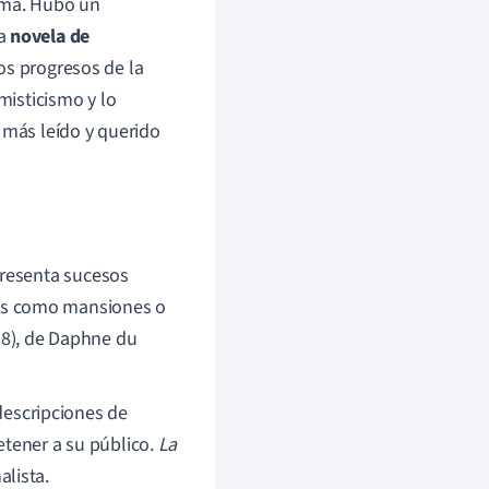
fama. Hubo un
la
novela de
os progresos de la
misticismo y lo
n más leído y querido
presenta sucesos
ios como mansiones o
8), de Daphne du
descripciones de
etener a su público.
La
alista.