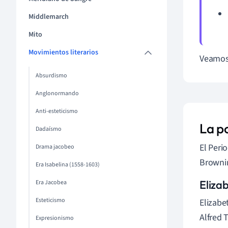
Middlemarch
Mito
Movimientos literarios
Veamos 
Absurdismo
Anglonormando
Anti-esteticismo
La p
Dadaísmo
El Peri
Drama jacobeo
Brownin
Era Isabelina (1558-1603)
Eliza
Era Jacobea
Esteticismo
Elizabe
Alfred 
Expresionismo