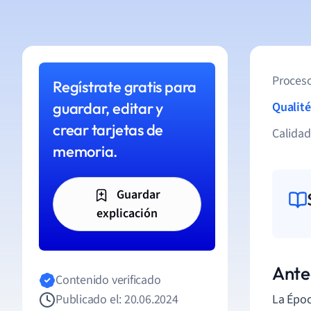
Proceso
Regístrate gratis para
guardar, editar y
Qualité
crear tarjetas de
Calida
memoria.
Guardar
explicación
Ante
Contenido verificado
Publicado el: 20.06.2024
La Époc