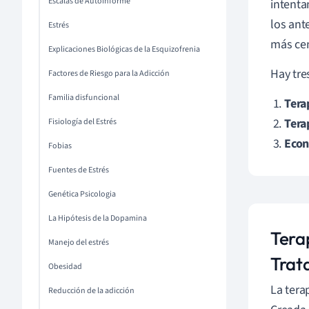
Escalas de Autoinforme
intenta
los ant
Estrés
más cen
Explicaciones Biológicas de la Esquizofrenia
Hay tre
Factores de Riesgo para la Adicción
Familia disfuncional
Tera
Tera
Fisiología del Estrés
Econ
Fobias
Fuentes de Estrés
Genética Psicologia
La Hipótesis de la Dopamina
Tera
Manejo del estrés
Trat
Obesidad
La tera
Reducción de la adicción