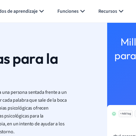
Generar tarjetas de aprendizaje
Resumir página
dos de aprendizaje
Funciones
Recursos
Mil
as para la
para
a una persona sentada frente a un
ar cada palabra que sale de la boca
pias psicológicas ofrecen
+ Add tag
as psicológicas para la
ia, en un intento de ayudar a los
astorno.