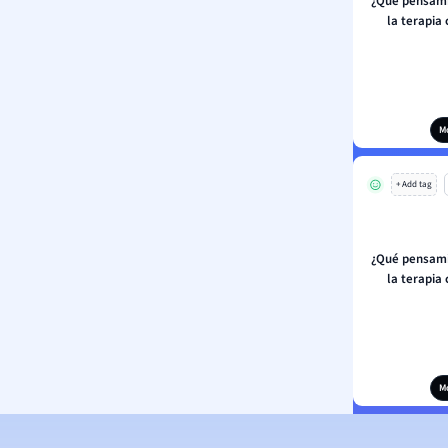
¿Qué pensami
la terapia
M
+ Add tag
¿Qué pensami
la terapia
M