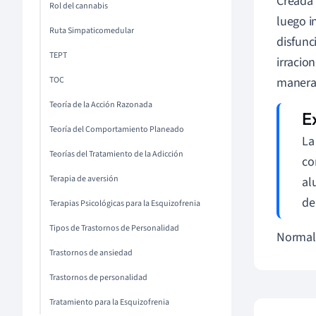
Creada
Rol del cannabis
luego i
Ruta Simpaticomedular
disfunc
TEPT
irracio
TOC
manera
Teoría de la Acción Razonada
Teoría del Comportamiento Planeado
La
Teorías del Tratamiento de la Adicción
co
Terapia de aversión
al
de
Terapias Psicológicas para la Esquizofrenia
Tipos de Trastornos de Personalidad
Normalm
Trastornos de ansiedad
Trastornos de personalidad
Tratamiento para la Esquizofrenia