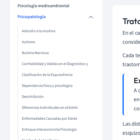
Psicología medioambiental
Psicopatología
Trat
Adicción a la nicotina
En el c
conside
Autismo
Bulimia Nerviosa
Cada te
trastor
Confiabilidad y Validez en el Diagnóstico y
Clasificación de la Esquizofrenia
Dependencia física y psicológica
A 
Desinhibición
en
co
Diferencias Individuales en el Estrés
Enfermedades Causadas por Estrés
Las dis
Enfoque interaccionista Psicologia
esquizo