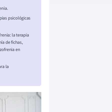
enia.
pias psicológicas
renia: la terapia
ía de fichas,
zofrenia en
ra la