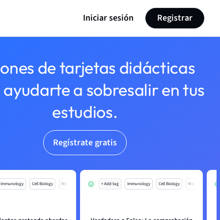
Iniciar sesión
Registrar
lones de tarjetas didácticas
 ayudarte a sobresalir en tus
estudios.
Regístrate gratis
Immunology
Cell Biology
Mo
+ Add tag
Immunology
Cell Biology
Mo