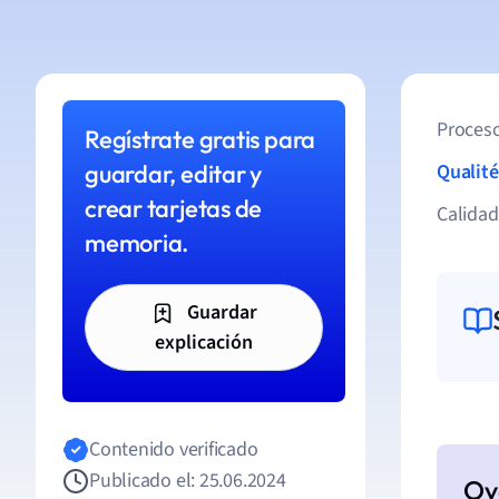
Proceso
Regístrate gratis para
guardar, editar y
Qualité
crear tarjetas de
Calida
memoria.
Guardar
explicación
Contenido verificado
Publicado el: 25.06.2024