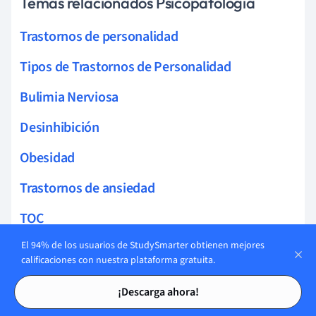
Temas relacionados Psicopatología
Trastornos de personalidad
Tipos de Trastornos de Personalidad
Bulimia Nerviosa
Desinhibición
Obesidad
Trastornos de ansiedad
TOC
El 94% de los usuarios de StudySmarter obtienen mejores
Fobias
calificaciones con nuestra plataforma gratuita.
TEPT
Tarjetas de estudio
Tarjetas de estudio
¡Descarga ahora!
Autismo