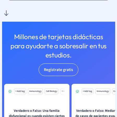
Millones de tarjetas didácticas
para ayudarte a sobresalir en tus
estudios.
Regístrate gratis
+ Add tag
Immunology
Cell Biology
Mo
+ Add tag
Immunology
Cell
Verdadero o Falso: Una familia
Verdadero o Falso: Mediant
disfuncional es cuando existen ciertos
de casos de pacientes esqui