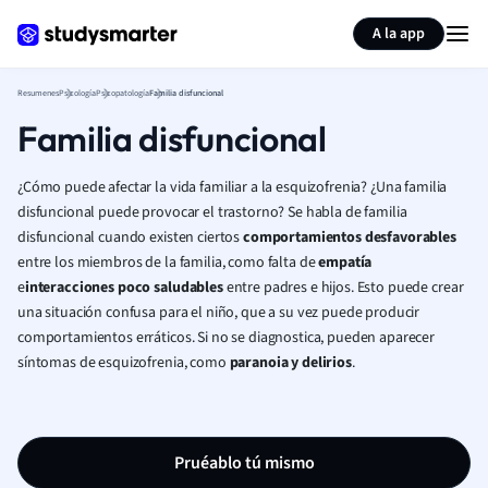
Generar tarjetas de aprendizaje
Resumir página
A la app
Resumenes
Psicología
Psicopatología
Familia disfuncional
Familia disfuncional
¿Cómo puede afectar la vida familiar a la esquizofrenia? ¿Una familia
disfuncional puede provocar el trastorno? Se habla de familia
disfuncional cuando existen ciertos
comportamientos desfavorables
entre los miembros de la familia, como falta de
empatía
e
interacciones poco saludables
entre padres e hijos. Esto puede crear
una situación confusa para el niño, que a su vez puede producir
comportamientos erráticos. Si no se diagnostica, pueden aparecer
síntomas de esquizofrenia, como
paranoia y delirios
.
Pruéablo tú mismo