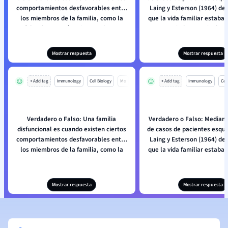
comportamientos desfavorables entre
Laing y Esterson (1964) de
los miembros de la familia, como la
que la vida familiar estaba
falta de empatía, y interacciones
miedo y manipulaci
malsanas entre padres e hijos.
Mostrar respuesta
Mostrar respuesta
+ Add tag
Immunology
Cell Biology
Mo
+ Add tag
Immunology
Cell
Verdadero o Falso: Una familia
Verdadero o Falso: Mediant
disfuncional es cuando existen ciertos
de casos de pacientes esqui
comportamientos desfavorables entre
Laing y Esterson (1964) de
los miembros de la familia, como la
que la vida familiar estaba
falta de empatía, y interacciones
miedo y manipulaci
malsanas entre padres e hijos.
Mostrar respuesta
Mostrar respuesta