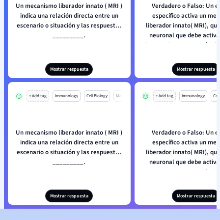
Un mecanismo liberador innato ( MRI )
Verdadero o Falso: Un e
indica una relación directa entre un
específico activa un me
escenario o situación y las respuestas
liberador innato( MRI), que
_________.
neuronal que debe activa
desencadenar un patrón de a
(PAF).
Mostrar respuesta
Mostrar respuesta
+ Add tag
Immunology
Cell Biology
Mo
+ Add tag
Immunology
Cell
Un mecanismo liberador innato ( MRI )
Verdadero o Falso: Un e
indica una relación directa entre un
específico activa un me
escenario o situación y las respuestas
liberador innato( MRI), que
_________.
neuronal que debe activa
desencadenar un patrón de a
(PAF).
Mostrar respuesta
Mostrar respuesta