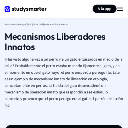
Generar tarjetas de aprendizaje
Resumir página
A la app
Resumenes
Psicología
Psicología Social
Mecanismos Liberadores Innatos
Mecanismos Liberadores
Innatos
¿Has visto alguna vez a un perro y a un gato enzarzados en medio de la
calle? Probablemente el perro estaba mirando fijamente al gato, y en
el momento en que el gato huyó, el perro empezó a perseguirlo. Éste
es un ejemplo de mecanismo innato de liberación en etología,
concretamente en perros. La huida del gato desencadenó un
mecanismo de liberación innato que respondió a ese estímulo
concreto y provocó que el perro persiguiera al gato: el patrón de acción
fijo.