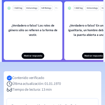
+ Add tag
Immunology
Cell Biology
Mo
+ Add tag
Immunology
Cell
¿Verdadero o falso? Los roles de
¿Verdadero o falso? En un
género sólo se refieren a la forma de
igualitaria, un hombre deb
vestir.
la puerta abierta a una
Mostrar respuesta
Mostrar respuesta
Contenido verificado
Última actualización: 01.01.1970
Tiempo de lectura: 13 min