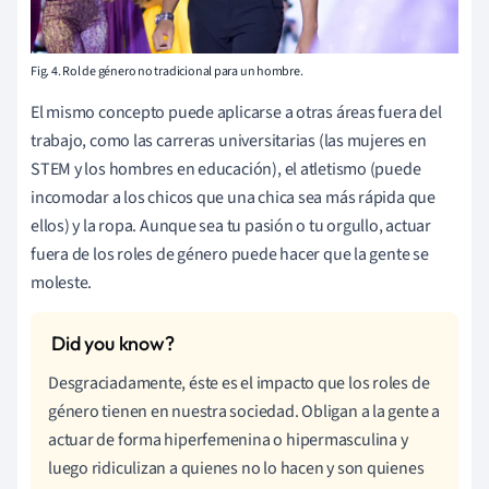
Fig. 4. Rol de género no tradicional para un hombre.
El mismo concepto puede aplicarse a otras áreas fuera del
trabajo, como las carreras universitarias (las mujeres en
STEM y los hombres en educación), el atletismo (puede
incomodar a los chicos que una chica sea más rápida que
ellos) y la ropa. Aunque sea tu pasión o tu orgullo, actuar
fuera de los roles de género puede hacer que la gente se
moleste.
Desgraciadamente, éste es el impacto que los roles de
género tienen en nuestra sociedad. Obligan a la gente a
actuar de forma hiperfemenina o hipermasculina y
luego ridiculizan a quienes no lo hacen y son quienes