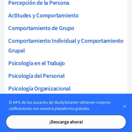
Percepción de la Persona
Actitudes y Comportamiento
Comportamiento de Grupo
Comportamiento Individual y Comportamiento
Grupal
Psicología en el Trabajo
Psicología del Personal
Psicología Organizacional
Experimentos de Psicología Social
El 94% de los usuarios de StudySmarter obtienen mejores
calificaciones con nuestra plataforma gratuita.
Persuasión (Psicología)
Tarjetas de estudio
Tarjetas de estudio
¡Descarga ahora!
Modelo de Privación de Sykes