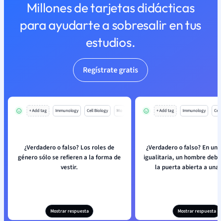
Millones de tarjetas didácticas
para ayudarte a sobresalir en tus
estudios.
Regístrate gratis
+ Add tag
Immunology
Cell Biology
Mo
+ Add tag
Immunology
Cell
¿Verdadero o falso? Los roles de
¿Verdadero o falso? En un
género sólo se refieren a la forma de
igualitaria, un hombre deb
vestir.
la puerta abierta a una
Mostrar respuesta
Mostrar respuesta