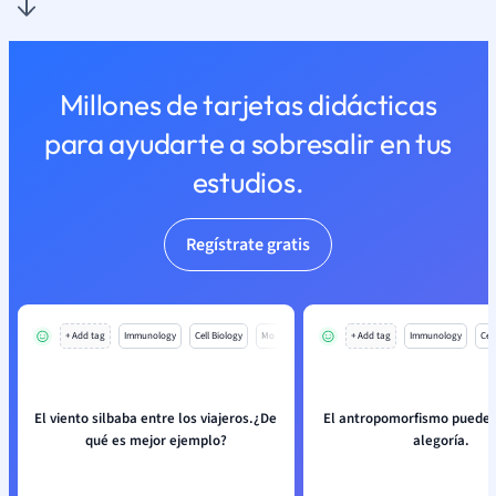
Millones de tarjetas didácticas
para ayudarte a sobresalir en tus
estudios.
Regístrate gratis
+ Add tag
Immunology
Cell Biology
Mo
+ Add tag
Immunology
Cell
El viento silbaba entre los viajeros.¿De
El antropomorfismo puede
qué es mejor ejemplo?
alegoría.