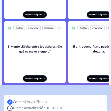
Mostrar respuesta
Mostrar respuesta
+ Add tag
Immunology
Cell Biology
Mo
+ Add tag
Immunology
Cell
El viento silbaba entre los viajeros.¿De
El antropomorfismo puede
qué es mejor ejemplo?
alegoría.
Mostrar respuesta
Mostrar respuesta
Contenido verificado
Última actualización: 01.01.1970