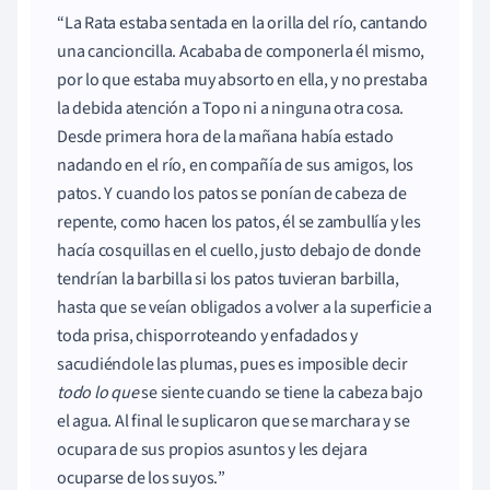
La Rata estaba sentada en la orilla del río, cantando
una cancioncilla. Acababa de componerla él mismo,
por lo que estaba muy absorto en ella, y no prestaba
la debida atención a Topo ni a ninguna otra cosa.
Desde primera hora de la mañana había estado
nadando en el río, en compañía de sus amigos, los
patos. Y cuando los patos se ponían de cabeza de
repente, como hacen los patos, él se zambullía y les
hacía cosquillas en el cuello, justo debajo de donde
tendrían la barbilla si los patos tuvieran barbilla,
hasta que se veían obligados a volver a la superficie a
toda prisa, chisporroteando y enfadados y
sacudiéndole las plumas, pues es imposible decir
todo lo que
se siente cuando se tiene la cabeza bajo
el agua. Al final le suplicaron que se marchara y se
ocupara de sus propios asuntos y les dejara
ocuparse de los suyos.