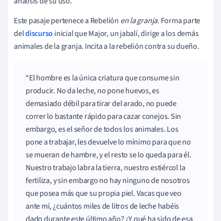
análisis de su uso.
Este pasaje pertenece a Rebelión
en la granja
. Forma parte
del
discurso
inicial que Major, un jabalí, dirige a los demás
animales de la granja. Incita a la rebelión contra su dueño.
El hombre es la única criatura que consume sin
producir. No da leche, no pone huevos, es
demasiado débil para tirar del arado, no puede
correr lo bastante rápido para cazar conejos. Sin
embargo, es el señor de todos los animales. Los
pone a trabajar, les devuelve lo mínimo para que no
se mueran de hambre, y el resto se lo queda para él.
Nuestro trabajo labra la tierra, nuestro estiércol la
fertiliza, y sin embargo no hay ninguno de nosotros
que posea más que su propia piel. Vacas que veo
ante mí, ¿cuántos miles de litros de leche habéis
dado durante este último año? ¿Y qué ha sido de esa