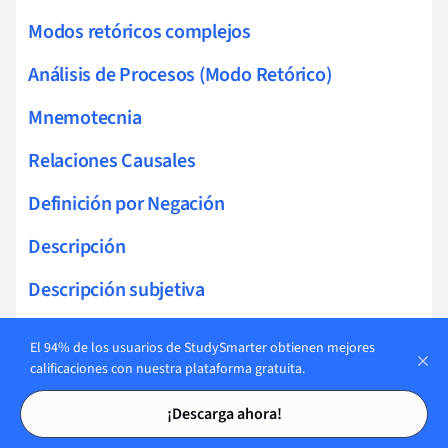
Modos retóricos complejos
Análisis de Procesos (Modo Retórico)
Mnemotecnia
Relaciones Causales
Definición por Negación
Descripción
Descripción subjetiva
Descripción Cronológica
El 94% de los usuarios de StudySmarter obtienen mejores
calificaciones con nuestra plataforma gratuita.
Descripción espacial
Tarjetas de estudio
Tarjetas de estudio
¡Descarga ahora!
Descripción Visual