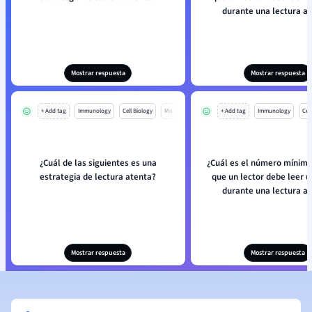
durante una lectura a
Mostrar respuesta
Mostrar respuesta
+ Add tag
Immunology
Cell Biology
Mo
+ Add tag
Immunology
Cell
¿Cuál de las siguientes es una
¿Cuál es el número mínimo
estrategia de lectura atenta?
que un lector debe leer u
durante una lectura a
Mostrar respuesta
Mostrar respuesta