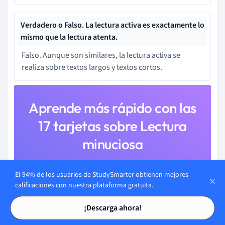
Verdadero o Falso. La lectura activa es exactamente lo
mismo que la lectura atenta.
Falso. Aunque son similares, la lectura activa se
realiza sobre textos largos y textos cortos.
Aprende más rápido con las
17 tarjetas sobre Lectura
minuciosa
Regístrate gratis para acceder a todas nuestras tarjetas.
El 94% de los usuarios de StudySmarter obtienen mejores
calificaciones con nuestra plataforma gratuita.
Tarjetas de estudio
Tarjetas de estudio
¡Descarga ahora!