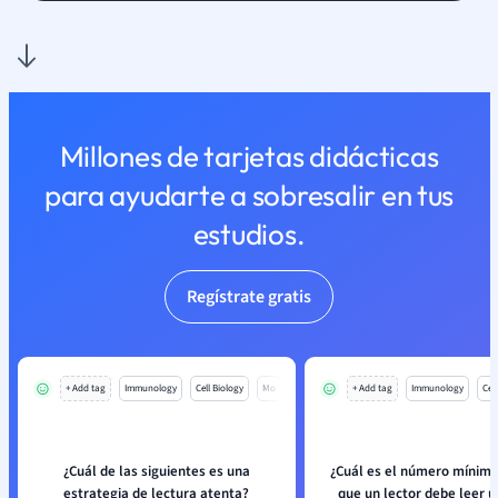
Millones de tarjetas didácticas
para ayudarte a sobresalir en tus
estudios.
Regístrate gratis
+ Add tag
Immunology
Cell Biology
Mo
+ Add tag
Immunology
Cell
¿Cuál de las siguientes es una
¿Cuál es el número mínimo
estrategia de lectura atenta?
que un lector debe leer u