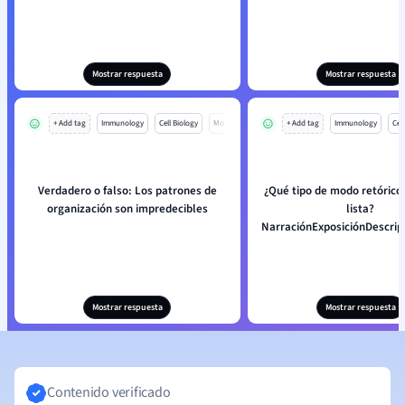
Mostrar respuesta
Mostrar respuesta
+ Add tag
Immunology
Cell Biology
Mo
+ Add tag
Immunology
Cell
Verdadero o falso: Los patrones de
¿Qué tipo de modo retórico 
organización son impredecibles
lista?
NarraciónExposiciónDescri
Mostrar respuesta
Mostrar respuesta
Contenido verificado