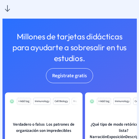
Millones de tarjetas didácticas
para ayudarte a sobresalir en tus
estudios.
Regístrate gratis
+ Add tag
Immunology
Cell Biology
Mo
+ Add tag
Immunology
Cell
Verdadero o falso: Los patrones de
¿Qué tipo de modo retórico 
organización son impredecibles
lista?
NarraciónExposiciónDescri