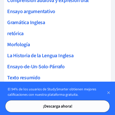
Comprensión auditiva y expresión oral
Ensayo argumentativo
Gramática Inglesa
retórica
Morfología
La Historia de la Lengua Inglesa
Ensayo-de-Un-Solo-Párrafo
Texto resumido
Semiótica
El 94% de los usuarios de StudySmarter obtienen mejores
calificaciones con nuestra plataforma gratuita.
Correo electrónico
Tarjetas de estudio
Tarjetas de estudio
¡Descarga ahora!
Ensayo de Análisis Retórico