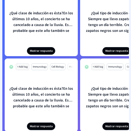
¿Qué clase de inducción es ésta?En los
¿Qué tipo de inducción e
últimos 10 años, el concierto se ha
Siempre que llevo zapato
cancelado a causa de la lluvia. Es
tengo un día terrible. Cre
probable que este año también se
zapatos negros son un sig
cancele por la lluvia.
suerte.
Mostrar respuesta
Mostrar respuesta
+ Add tag
Immunology
Cell Biology
Mo
+ Add tag
Immunology
Cell
¿Qué clase de inducción es ésta?En los
¿Qué tipo de inducción e
últimos 10 años, el concierto se ha
Siempre que llevo zapato
cancelado a causa de la lluvia. Es
tengo un día terrible. Cre
probable que este año también se
zapatos negros son un sig
cancele por la lluvia.
suerte.
Mostrar respuesta
Mostrar respuesta