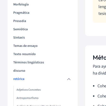
Morfología
leng
Pragmática
tesi
Prosodia
Semiótica
Sintaxis
Temas de ensayo
Texto resumido
Méto
Términos lingüísticos
Para ay
discurso
ha divi
retórica
Cohe
Adjetivos Concretos
Cohe
Antropomorfismo