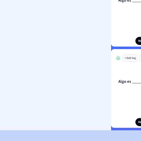
Algo es _____
M
+ Add tag
Algo es _____
M