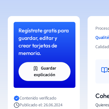
Proceso
Regístrate gratis para
guardar, editar y
Qualité
crear tarjetas de
Calida
memoria.
Guardar
explicación
Cohe
Contenido verificado
Publicado el: 26.06.2024
Quieres