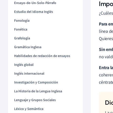
Impo
Ensayo-de-Un-Solo-Párrafo
Estudio del Idioma Inglés
¿Cuáles
Fonología
Para em
Fonética
línea d
Quieres
Grafología
Gramática Inglesa
Sin emb
Habilidades de redacción de ensayos
no vald
Inglés global
Entra l
Inglés internacional
coheren
céntrat
Investigación y Composición
La Historia de la Lengua Inglesa
Lenguaje y Grupos Sociales
Léxico y Semántica
La c