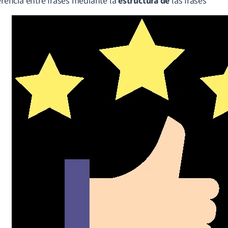
rencia entre frases mediante la
estructura de
las frases