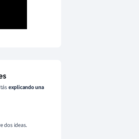
es
stás
explicando una
e dos ideas.