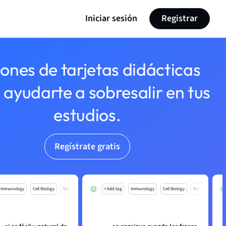
Iniciar sesión
Registrar
lones de tarjetas didácticas
 ayudarte a sobresalir en tus
estudios.
Regístrate gratis
Immunology
Cell Biology
Mo
+ Add tag
Immunology
Cell Biology
Mo