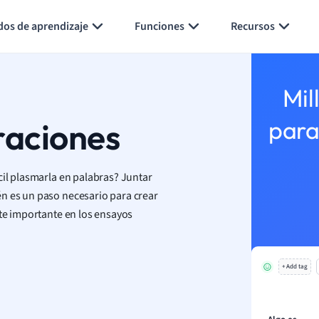
Generar tarjetas de aprendizaje
Resumir página
dos de aprendizaje
Funciones
Recursos
Mil
raciones
para
cil plasmarla en palabras? Juntar
én es un paso necesario para crear
nte importante en los ensayos
+ Add tag