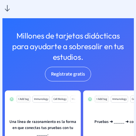
Millones de tarjetas didácticas
para ayudarte a sobresalir en tus
estudios.
Regístrate gratis
+ Add tag
Immunology
Cell Biology
Mo
+ Add tag
Immunology
Cell
Una línea de razonamiento es la forma
Pruebas ➜ _____ ➜ con
en que conectas tus pruebas con tu
_____.