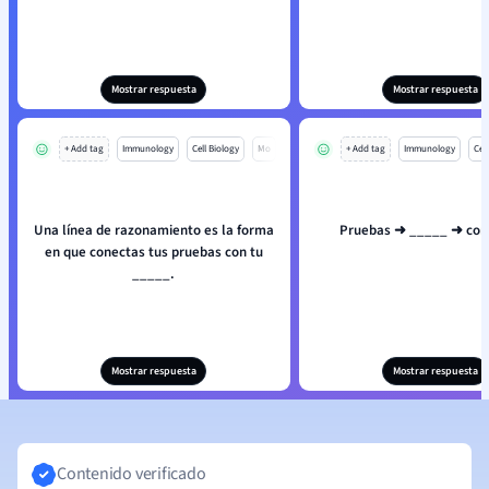
Mostrar respuesta
Mostrar respuesta
+ Add tag
Immunology
Cell Biology
Mo
+ Add tag
Immunology
Cell
Una línea de razonamiento es la forma
Pruebas ➜ _____ ➜ con
en que conectas tus pruebas con tu
_____.
Mostrar respuesta
Mostrar respuesta
Contenido verificado