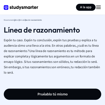
Generar tarjetas de aprendizaje
Resumir página
A la app
Resumenes
Inglés
retórica
Línea de razonamiento
Línea de razonamiento
Expón tu caso. Expón tu conclusión, expón tus pruebas y explica a tu
audiencia cómo una lleva a la otra. En otras palabras, ¿cuál es tu línea
de razonamiento
?
Una línea de razonamiento es tu método para
explicar completa y lógicamente tus argumentos en un formato de
ensayo lógico. Si tus razonamientos son sólidos, tu redacción lo será.
Sin embargo, si tus razonamientos son erróneos, tu redacción también
lo será.
Pruéablo tú mismo