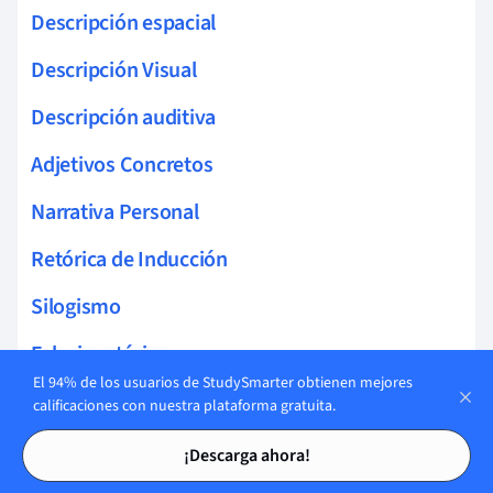
Descripción espacial
Descripción Visual
Descripción auditiva
Adjetivos Concretos
Narrativa Personal
Retórica de Inducción
Silogismo
Falacia retórica
El 94% de los usuarios de StudySmarter obtienen mejores
Construyendo Credibilidad
calificaciones con nuestra plataforma gratuita.
Tarjetas de estudio
Tarjetas de estudio
Equivalencia Falsa
¡Descarga ahora!