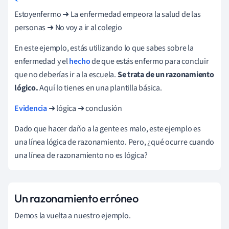
Estoy
enfermo
➜
La enfermedad empeora la salud de las
personas
➜
No
voy a ir al colegio
En este ejemplo, estás utilizando lo que sabes sobre la
enfermedad y el
hecho
de que estás enfermo para concluir
que no deberías ir a la escuela.
Se trata de un razonamiento
lógico.
Aquí lo tienes en una plantilla básica.
Evidencia
➜
lógica
➜
conclusión
Dado que hacer daño a la gente es malo, este ejemplo es
una línea lógica de razonamiento. Pero, ¿qué ocurre cuando
una línea de razonamiento no es lógica?
Un razonamiento erróneo
Demos la vuelta a nuestro ejemplo.