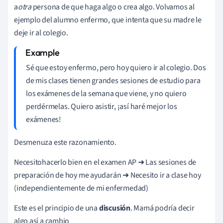
a
otra
persona de que haga algo o crea algo. Volvamos al
ejemplo del alumno enfermo, que intenta que su madre le
deje ir al colegio.
Sé que estoy enfermo, pero hoy quiero ir al colegio. Dos
de mis clases tienen grandes sesiones de estudio para
los exámenes de la semana que viene, y no quiero
perdérmelas. Quiero asistir, ¡así haré mejor los
exámenes!
Desmenuza este razonamiento.
Necesito
hacerlo bien en el examen AP
➜
Las sesiones de
preparación de hoy me ayudarán
➜ Necesito ir a
clase hoy
(independientemente de mi enfermedad)
Este es el principio de una
discusión
. Mamá podría decir
algo así a cambio