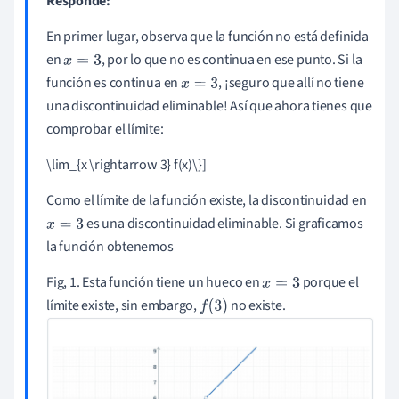
Responde:
En primer lugar, observa que la función no está definida
en
, por lo que no es continua en ese punto. Si la
x
=
3
función es continua en
, ¡seguro que allí no tiene
x
=
3
una discontinuidad eliminable! Así que ahora tienes que
comprobar el límite:
\lim_{x \rightarrow 3} f(x)\}]
Como el límite de la función existe, la discontinuidad en
es una discontinuidad eliminable. Si graficamos
x
=
3
la función obtenemos
Fig, 1. Esta función tiene un hueco en
porque el
x
=
3
límite existe, sin embargo,
no existe.
f
(
3
)