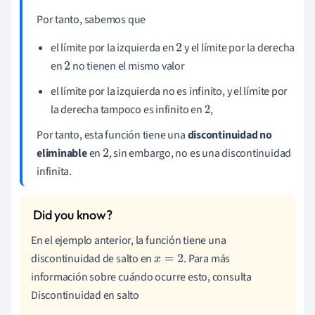
Por tanto, sabemos que
el límite por la izquierda en
y el límite por la derecha
2
en
no tienen el mismo valor
2
el límite por la izquierda no es infinito, y el límite por
la derecha tampoco es infinito en
,
2
Por tanto, esta función tiene una
discontinuidad no
eliminable
en
,
sin embargo, no es una discontinuidad
2
infinita.
En el ejemplo anterior, la función tiene una
discontinuidad de salto en
. Para más
x
=
2
información sobre cuándo ocurre esto, consulta
Discontinuidad en salto