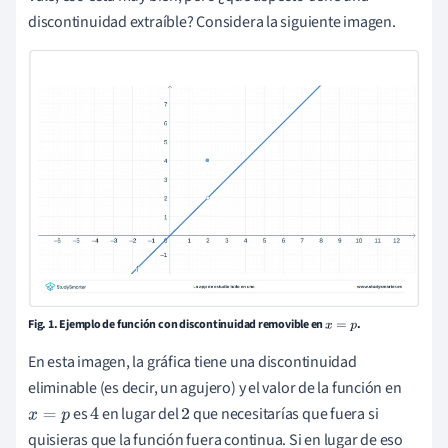
discontinuidad extraíble? Considera la siguiente imagen.
Fig. 1. Ejemplo de función con discontinuidad removible en
.
x
=
p
En esta imagen, la gráfica tiene una discontinuidad
eliminable (es decir, un agujero) y el valor de la función en
es
en lugar del
que necesitarías que fuera si
x
=
p
4
2
quisieras que la función fuera continua. Si en lugar de eso