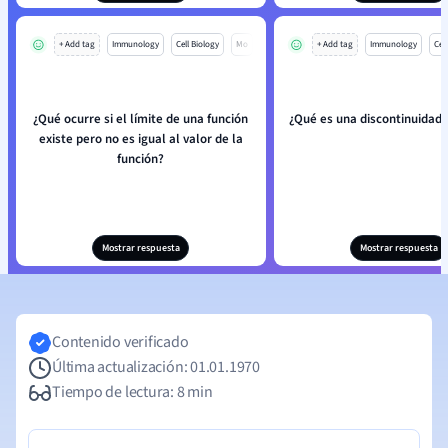
+ Add tag
Immunology
Cell Biology
Mo
+ Add tag
Immunology
Cell
¿Qué ocurre si el límite de una función
¿Qué es una discontinuidad
existe pero no es igual al valor de la
función?
Mostrar respuesta
Mostrar respuesta
Contenido verificado
Última actualización: 01.01.1970
Tiempo de lectura: 8 min