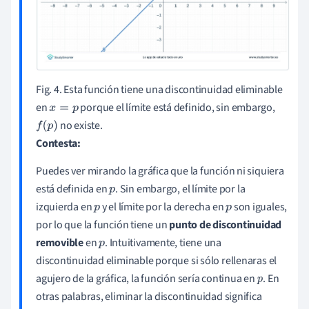
Fig. 4. Esta función tiene una discontinuidad eliminable
en
porque el límite está definido, sin embargo,
x
=
p
no existe.
f
(
p
)
Contesta:
Puedes ver mirando la gráfica que la función ni siquiera
está definida en
. Sin embargo, el límite por la
p
izquierda en
y el límite por la derecha en
son iguales,
p
p
por lo que la función tiene un
punto de discontinuidad
removible
en
. Intuitivamente, tiene una
p
discontinuidad eliminable porque si sólo rellenaras el
agujero de la gráfica, la función sería continua en
. En
p
otras palabras, eliminar la discontinuidad significa