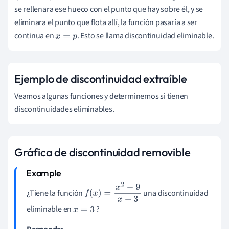
se rellenara ese hueco con el punto que hay sobre él, y se
eliminara el punto que flota allí, la función pasaría a ser
continua en
. Esto se llama discontinuidad eliminable.
x
=
p
Ejemplo de discontinuidad extraíble
Veamos algunas funciones y determinemos si tienen
discontinuidades eliminables.
Gráfica de discontinuidad removible
¿Tiene la función
una discontinuidad
f
(
x
)
=
x
2
−
9
x
−
3
eliminable en
?
x
=
3