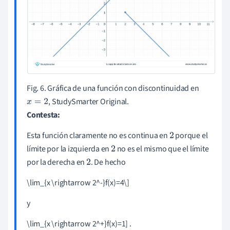
Fig. 6. Gráfica de una función con discontinuidad en
, StudySmarter Original.
x
=
2
Contesta:
Esta función claramente no es continua en
porque el
2
límite por la izquierda en
no es el mismo que el límite
2
por la derecha en
. De hecho
2
\lim_{x \rightarrow 2^-}f(x)=4\]
y
\lim_{x \rightarrow 2^+}f(x)=1] .