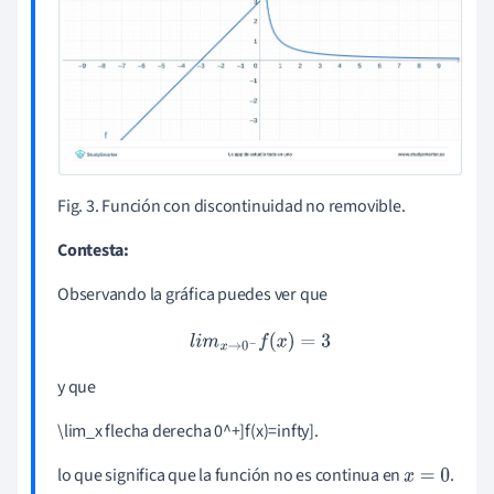
Fig. 3. Función con discontinuidad no removible.
Contesta:
Observando la gráfica puedes ver que
l
i
m
x
→
0
−
f
(
x
)
=
3
y que
\lim_x flecha derecha 0^+]f(x)=infty].
lo que significa que la función no es continua en
.
x
=
0