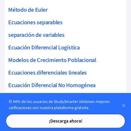
Método de Euler
Ecuaciones separables
separación de variables
Ecuación Diferencial Logística
Modelos de Crecimiento Poblacional
Ecuaciones diferenciales lineales
Ecuación Diferencial No Homogénea
Límite de una secuencia
El 94% de los usuarios de StudySmarter obtienen mejores
calificaciones con nuestra plataforma gratuita.
Serie aritmética
Tarjetas de estudio
Tarjetas de estudio
¡Descarga ahora!
Serie geométrica