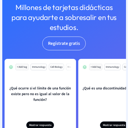
Millones de tarjetas didácticas
para ayudarte a sobresalir en tus
estudios.
Regístrate gratis
+ Add tag
Immunology
Cell Biology
Mo
+ Add tag
Immunology
Cell
¿Qué ocurre si el límite de una función
¿Qué es una discontinuidad
existe pero no es igual al valor de la
función?
Mostrar respuesta
Mostrar respuesta