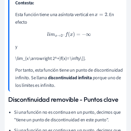
Contesta:
Esta función tiene una asíntota vertical en
. En
x
=
2
efecto
l
i
m
x
→
2
−
f
(
x
)
=
−
∞
y
\lim_{x \arrowright 2^+}f(x)= \infty\]].
Por tanto, esta función tiene un punto de discontinuidad
infinito. Se llama
discontinuidad infinita
porque uno de
los límites es infinito.
Discontinuidad removible - Puntos clave
Si una función no es continua en un punto, decimos que
"tiene un punto de discontinuidad en este punto".
Si una función no es continua en un punto, decimos que