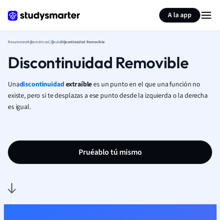
Generar tarjetas de aprendizaje
Resumir página
A la app
Resumenes
Matemáticas
Cálculo
Discontinuidad Removible
Discontinuidad Removible
Una
discontinuidad
extraíble
es un punto en el que una función no
existe, pero si te desplazas a ese punto desde la izquierda o la derecha
es igual.
Pruéablo tú mismo