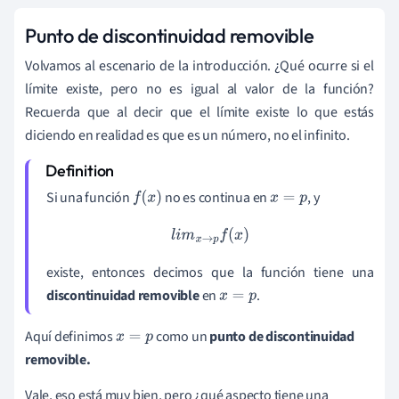
Punto de discontinuidad removible
Volvamos al escenario de la introducción. ¿Qué ocurre si el
límite existe, pero no es igual al valor de la función?
Recuerda que al decir que el límite existe lo que estás
diciendo en realidad es que es un número, no el infinito.
Si una función
no es continua en
, y
f
(
x
)
x
=
p
l
i
m
x
→
p
f
(
x
)
existe, entonces decimos que la función tiene una
discontinuidad removible
en
.
x
=
p
Aquí definimos
como un
punto de discontinuidad
x
=
p
removible.
Vale, eso está muy bien, pero ¿qué aspecto tiene una