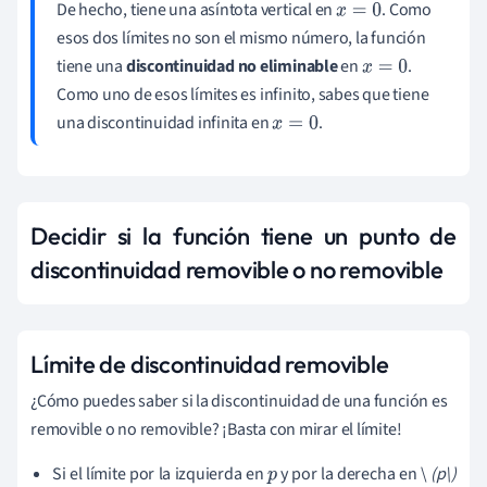
De hecho, tiene una asíntota vertical en
. Como
x
=
0
esos dos límites no son el mismo número, la función
tiene una
discontinuidad no eliminable
en
.
x
=
0
Como uno de esos límites es infinito, sabes que tiene
una discontinuidad infinita en
.
x
=
0
Decidir si la función tiene un punto de
discontinuidad removible o no removible
Límite de discontinuidad removible
¿Cómo puedes saber si la discontinuidad de una función es
removible o no removible? ¡Basta con mirar el límite!
Si el límite por la izquierda en
y por la derecha en \
(p\)
p