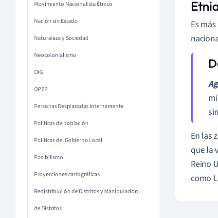
Etni
Movimiento Nacionalista Étnico
Nación sin Estado
Es más 
naciona
Naturaleza y Sociedad
Neocolonialismo
OIG
Ag
OPEP
mi
Personas Desplazadas Internamente
sim
Políticas de población
En las 
Políticas del Gobierno Local
que la 
Posibilismo
Reino U
Proyecciones cartográficas
como L
Redistribución de Distritos y Manipulación
de Distritos