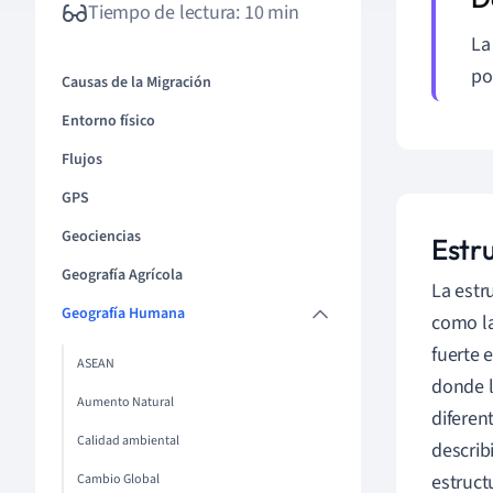
Tiempo de lectura: 10 min
La
po
Causas de la Migración
Entorno físico
Flujos
GPS
Geociencias
Estru
Geografía Agrícola
La estr
Geografía Humana
como la
fuerte 
ASEAN
donde l
Aumento Natural
diferen
Calidad ambiental
describ
estruct
Cambio Global