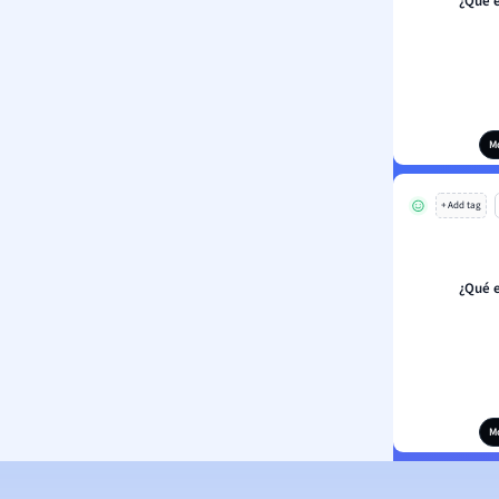
¿Qué 
M
+ Add tag
¿Qué 
M