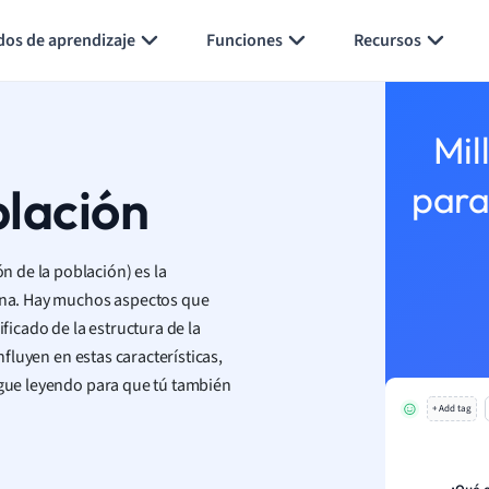
Generar tarjetas de aprendizaje
Resumir página
dos de aprendizaje
Funciones
Recursos
Mil
blación
para
 de la población) es la
zona. Hay muchos aspectos que
ificado de la estructura de la
nfluyen en estas características,
Sigue leyendo para que tú también
+ Add tag