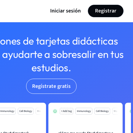
Iniciar sesión
Registrar
lones de tarjetas didácticas
 ayudarte a sobresalir en tus
estudios.
Regístrate gratis
Immunology
Cell Biology
Mo
+ Add tag
Immunology
Cell Biology
Mo