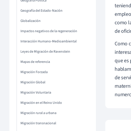
Geografía Política
teniend
Geografía del Estado-Nación
empleos
Globalización
como la
de ofici
Impactos negativos de la regeneración
Interacción Humano-Medioambiental
Como ca
interes
Leyes de Migración de Ravenstein
que es 
Mapas de referencia
hablamo
Migración Forzada
de serv
Migración Global
materni
Migración Voluntaria
numeros
Migración en el Reino Unido
Migración rural a urbana
Migración transnacional