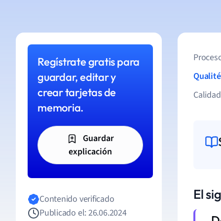
Proceso
Regístrate gratis para
guardar, editar y
Qualité
crear tarjetas de
Calida
memoria.
Guardar
explicación
El si
Contenido verificado
Publicado el: 26.06.2024