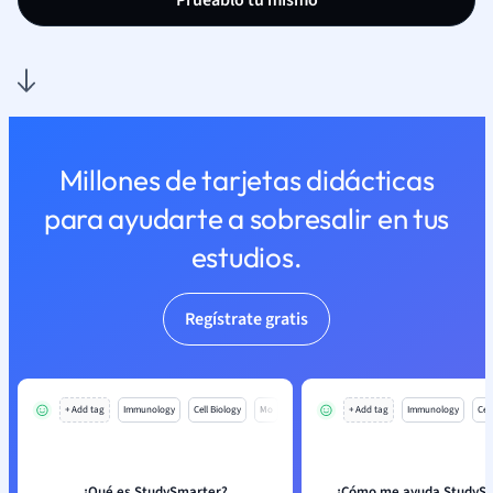
Pruéablo tú mismo
Millones de tarjetas didácticas
para ayudarte a sobresalir en tus
estudios.
Regístrate gratis
+ Add tag
Immunology
Cell Biology
Mo
+ Add tag
Immunology
Cell
¿Qué es StudySmarter?
¿Cómo me ayuda StudySm