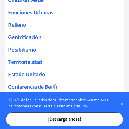
Cinturón verde
Funciones Urbanas
Relleno
Gentrificación
Posibilismo
Territorialidad
Estado Unitario
Conferencia de Berlín
Globalización
El 94% de los usuarios de StudySmarter obtienen mejores
calificaciones con nuestra plataforma gratuita.
Cambio Global
Tarjetas de estudio
Tarjetas de estudio
¡Descarga ahora!
Neocolonialismo