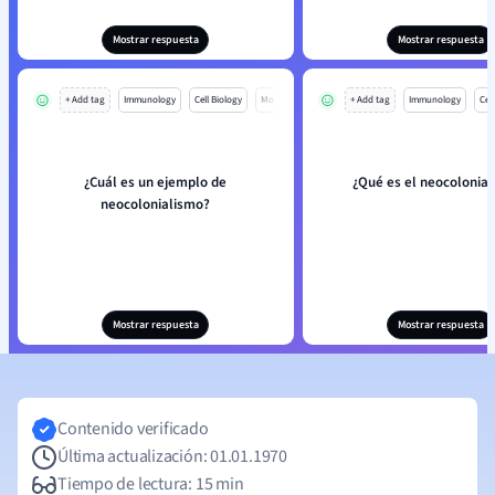
Mostrar respuesta
Mostrar respuesta
+ Add tag
Immunology
Cell Biology
Mo
+ Add tag
Immunology
Cell
¿Cuál es un ejemplo de
¿Qué es el neocolonia
neocolonialismo?
Mostrar respuesta
Mostrar respuesta
Contenido verificado
Última actualización: 01.01.1970
Tiempo de lectura: 15 min