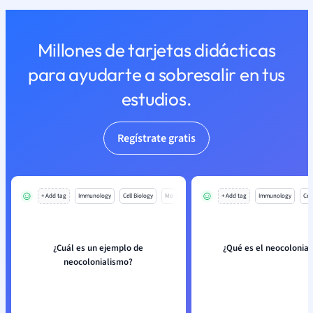
Millones de tarjetas didácticas
para ayudarte a sobresalir en tus
estudios.
Regístrate gratis
+ Add tag
Immunology
Cell Biology
Mo
+ Add tag
Immunology
Cell
¿Cuál es un ejemplo de
¿Qué es el neocolonia
neocolonialismo?