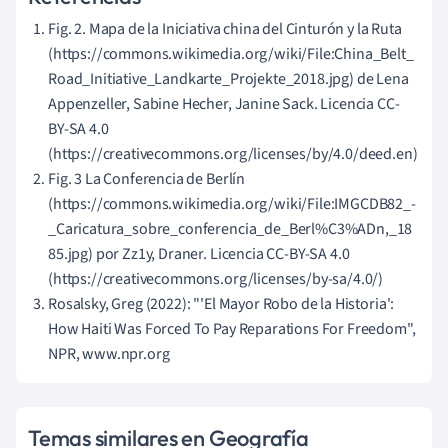
Fig. 2. Mapa de la Iniciativa china del Cinturón y la Ruta
(https://commons.wikimedia.org/wiki/File:China_Belt_
Road_Initiative_Landkarte_Projekte_2018.jpg) de Lena
Appenzeller, Sabine Hecher, Janine Sack. Licencia CC-
BY-SA 4.0
(https://creativecommons.org/licenses/by/4.0/deed.en)
Fig. 3 La Conferencia de Berlín
(https://commons.wikimedia.org/wiki/File:IMGCDB82_-
_Caricatura_sobre_conferencia_de_Berl%C3%ADn,_18
85.jpg) por Zz1y, Draner. Licencia CC-BY-SA 4.0
(https://creativecommons.org/licenses/by-sa/4.0/)
Rosalsky, Greg (2022): "'El Mayor Robo de la Historia':
How Haiti Was Forced To Pay Reparations For Freedom",
NPR, www.npr.org
Temas similares en Geografía