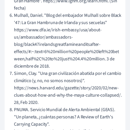
Gran Hambre". https://www.ighm.org/learn.html. (Sin
fecha)
Mulhall, Daniel. "Blog del embajador Mulhall sobre Black
'47: La Gran Hambruna de Irlanda y sus secuelas"
https://www.dfa.ie/irish-embassy/usa/about-
us/ambassador/ambassadors-
blog/black47irelandsgreatfamineanditsafter-
effects/#:~:text=6%20million%20people%20left%20bet
ween,half%2C%20to%20just%204.4%20million. 3 de
diciembre de 2018.
Simon, Clay. "Una gran civilización abatida por el cambio
climático (y, no, no somos nosotros)".
https://news.harvard.edu/gazette/story/2020/02/new-
clues-about-how-and-why-the-maya-culture-collapsed/.
28, Feb 2020.
PNUMA. Servicio Mundial de Alerta Ambiental (GEAS).
"Un planeta, ¿cuántas personas? A Review of Earth's
Carrying Capacity".