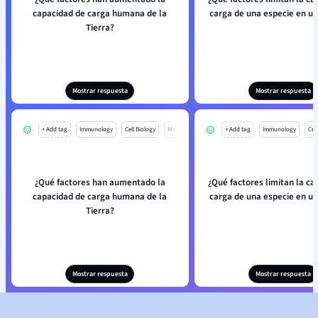
capacidad de carga humana de la
carga de una especie en u
Tierra?
Mostrar respuesta
Mostrar respuesta
+ Add tag
Immunology
Cell Biology
Mo
+ Add tag
Immunology
Cell
¿Qué factores han aumentado la
¿Qué factores limitan la ca
capacidad de carga humana de la
carga de una especie en u
Tierra?
Mostrar respuesta
Mostrar respuesta