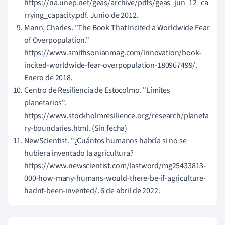
https://na.unep.net/geas/archive/pdfs/geas_jun_12_ca
rrying_capacity.pdf. Junio de 2012.
Mann, Charles. "The Book That Incited a Worldwide Fear
of Overpopulation."
https://www.smithsonianmag.com/innovation/book-
incited-worldwide-fear-overpopulation-180967499/.
Enero de 2018.
Centro de Resiliencia de Estocolmo. "Límites
planetarios".
https://www.stockholmresilience.org/research/planeta
ry-boundaries.html. (Sin fecha)
NewScientist. "¿Cuántos humanos habría si no se
hubiera inventado la agricultura?
https://www.newscientist.com/lastword/mg25433813-
000-how-many-humans-would-there-be-if-agriculture-
hadnt-been-invented/. 6 de abril de 2022.